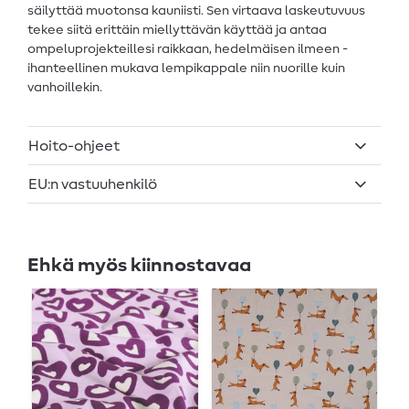
säilyttää muotonsa kauniisti. Sen virtaava laskeutuvuus
tekee siitä erittäin miellyttävän käyttää ja antaa
ompeluprojekteillesi raikkaan, hedelmäisen ilmeen -
ihanteellinen mukava lempikappale niin nuorille kuin
vanhoillekin.
Hoito-ohjeet
EU:n vastuuhenkilö
Ehkä myös kiinnostavaa