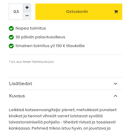
Ostoskoriin
Nopea toimitus
30 päivän palautusoikeus
Ilmainen toimitus yli 150 € tilauksille
* sis. ALV ilman
Toimituskulut
Lisätiedot
Kuvaus
Leikkisä katseenvangitsija: pienet, mehukkaat punaiset
kirsikat ja hennot vihreät varret loistavat syvällä
laivastonsinisellä pohjalla - tiheästi rivissä ja tasaisesti
kankaassa. Pehmeä trikoo istuu hyvin, on joustava ja