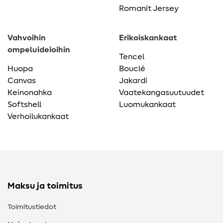
Romanit Jersey
Vahvoihin
Erikoiskankaat
ompeluideioihin
Tencel
Huopa
Bouclé
Canvas
Jakardi
Keinonahka
Vaatekangasuutuudet
Softshell
Luomukankaat
Verhoilukankaat
Maksu ja toimitus
Toimitustiedot