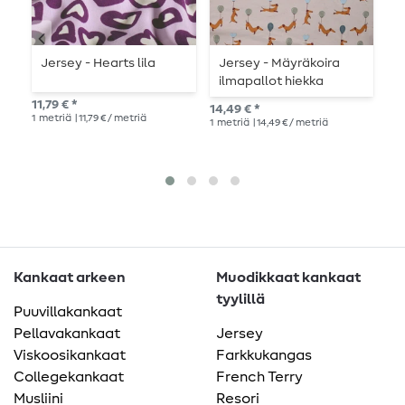
Jersey - Hearts lila
Jersey - Mäyräkoira
J
ilmapallot hiekka
R
11,79 € *
14,49 € *
12,
1
metriä
| 11,79 € / metriä
1
metriä
| 14,49 € / metriä
1
me
Kankaat arkeen
Muodikkaat kankaat
tyylillä
Puuvillakankaat
Pellavakankaat
Jersey
Viskoosikankaat
Farkkukangas
Collegekankaat
French Terry
Musliini
Resori