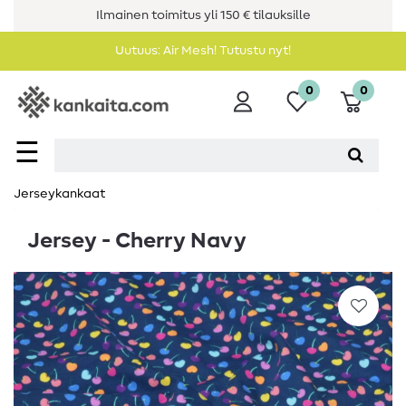
Ilmainen toimitus yli 150 € tilauksille
Uutuus: Air Mesh! Tutustu nyt!
0
0
☰
Jerseykankaat
Jersey - Cherry Navy