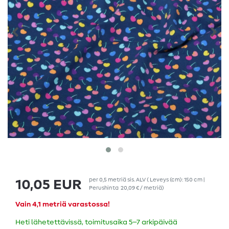
per
0,5
metriä
sis. ALV
( Leveys (cm): 150 cm |
10,05 EUR
Perushinta
20,09 € / metriä
)
Vain 4,1 metriä varastossa!
Heti lähetettävissä, toimitusaika 5–7 arkipäivää