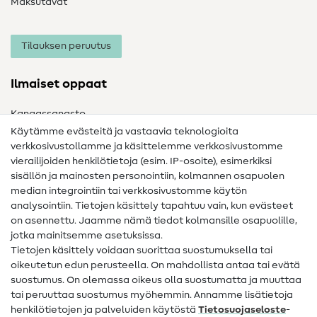
Maksutavat
Tilauksen peruutus
Ilmaiset oppaat
Kangassanasto
Käytämme evästeitä ja vastaavia teknologioita
Ompelusanasto
verkkosivustollamme ja käsittelemme verkkosivustomme
vierailijoiden henkilötietoja (esim. IP-osoite), esimerkiksi
Ompeluohjeet
sisällön ja mainosten personointiin, kolmannen osapuolen
Apua ja yhteystiedot
median integrointiin tai verkkosivustomme käytön
analysointiin. Tietojen käsittely tapahtuu vain, kun evästeet
on asennettu. Jaamme nämä tiedot kolmansille osapuolille,
Yhteystiedot
jotka mainitsemme asetuksissa.
Tietoa omistajanvaihdoksesta
Tietojen käsittely voidaan suorittaa suostumuksella tai
oikeutetun edun perusteella. On mahdollista antaa tai evätä
FAQ
suostumus. On olemassa oikeus olla suostumatta ja muuttaa
tai peruuttaa suostumus myöhemmin. Annamme lisätietoja
Peruutusoikeus
henkilötietojen ja palveluiden käytöstä
Tietosuojaseloste
-