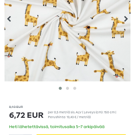
8,40 EUR
per
0,5
metriä
sis. ALV
( Leveys (cm): 150 cm |
6,72 EUR
Perushinta
13,43 € / metriä
)
Heti lähetettävissä, toimitusaika 5–7 arkipäivää