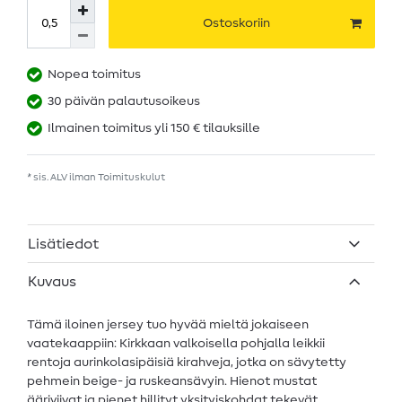
Ostoskoriin
Nopea toimitus
30 päivän palautusoikeus
Ilmainen toimitus yli 150 € tilauksille
* sis. ALV ilman
Toimituskulut
Lisätiedot
Kuvaus
Tämä iloinen jersey tuo hyvää mieltä jokaiseen
vaatekaappiin: Kirkkaan valkoisella pohjalla leikkii
rentoja aurinkolasipäisiä kirahveja, jotka on sävytetty
pehmein beige- ja ruskeansävyin. Hienot mustat
ääriviivat ja pienet hillityt yksityiskohdat tekevät