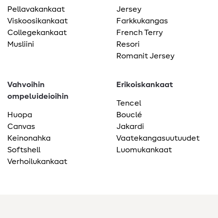
Pellavakankaat
Jersey
Viskoosikankaat
Farkkukangas
Collegekankaat
French Terry
Musliini
Resori
Romanit Jersey
Vahvoihin
Erikoiskankaat
ompeluideioihin
Tencel
Huopa
Bouclé
Canvas
Jakardi
Keinonahka
Vaatekangasuutuudet
Softshell
Luomukankaat
Verhoilukankaat