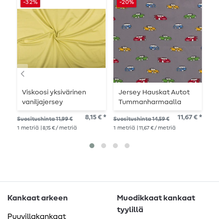
-32%
-20%
-
Viskoosi yksivärinen
Jersey Hauskat Autot
P
vaniljajersey
Tummanharmaalla
K
8,15 € *
11,67 € *
Suositushinta 11,99 €
Suositushinta 14,59 €
Suo
1
metriä
| 8,15 € / metriä
1
metriä
| 11,67 € / metriä
1
me
Kankaat arkeen
Muodikkaat kankaat
tyylillä
Puuvillakankaat