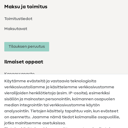
Maksu ja toimitus
Toimitustiedot
Maksutavat
Tilauksen peruutus
Ilmaiset oppaat
Kangassanasto
Käytämme evästeitä ja vastaavia teknologioita
Ompelusanasto
verkkosivustollamme ja käsittelemme verkkosivustomme
vierailijoiden henkilötietoja (esim. IP-osoite), esimerkiksi
Ompeluohjeet
sisällön ja mainosten personointiin, kolmannen osapuolen
Apua ja yhteystiedot
median integrointiin tai verkkosivustomme käytön
analysointiin. Tietojen käsittely tapahtuu vain, kun evästeet
on asennettu. Jaamme nämä tiedot kolmansille osapuolille,
Yhteystiedot
jotka mainitsemme asetuksissa.
Tietoa omistajanvaihdoksesta