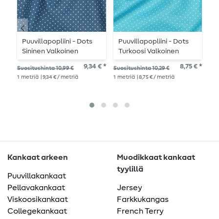
Puuvillapopliini - Dots
Puuvillapopliini - Dots
P
Sininen Valkoinen
Turkoosi Valkoinen
L
9,34 € *
8,75 € *
Suositushinta 10,99 €
Suositushinta 10,29 €
Suo
1
metriä
| 9,34 € / metriä
1
metriä
| 8,75 € / metriä
1
me
Kankaat arkeen
Muodikkaat kankaat
tyylillä
Puuvillakankaat
Pellavakankaat
Jersey
Viskoosikankaat
Farkkukangas
Collegekankaat
French Terry