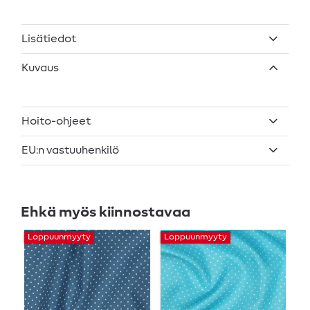
Lisätiedot
Kuvaus
Hoito-ohjeet
EU:n vastuuhenkilö
Ehkä myös kiinnostavaa
Loppuunmyyty
Loppuunmyyty
L