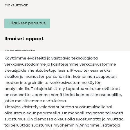
Maksutavat
Tilauksen peruutus
Ilmaiset oppaat
Kangassanasto
Käytämme evästeitä ja vastaavia teknologioita
Ompelusanasto
verkkosivustollamme ja käsittelemme verkkosivustomme
vierailijoiden henkilötietoja (esim. IP-osoite), esimerkiksi
Ompeluohjeet
sisällön ja mainosten personointiin, kolmannen osapuolen
median integrointiin tai verkkosivustomme käytön
Apua ja yhteystiedot
analysointiin. Tietojen käsittely tapahtuu vain, kun evästeet
on asennettu. Jaamme nämä tiedot kolmansille osapuolille,
Yhteystiedot
jotka mainitsemme asetuksissa.
Tietoa omistajanvaihdoksesta
Tietojen käsittely voidaan suorittaa suostumuksella tai
oikeutetun edun perusteella. On mahdollista antaa tai evätä
FAQ
suostumus. On olemassa oikeus olla suostumatta ja muuttaa
tai peruuttaa suostumus myöhemmin. Annamme lisätietoja
Peruutusoikeus