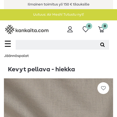
Ilmainen toimitus yli 150 € tilauksille
Uutuus: Air Mesh! Tutustu nyt!
0
0
☰
Jäännöspalat
Kevyt pellava - hiekka