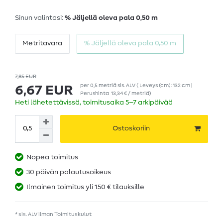
Sinun valintasi:
% Jäljellä oleva pala 0,50 m
Metritavara
% Jäljellä oleva pala 0,50 m
7,85 EUR
per
0,5
metriä
sis. ALV
( Leveys (cm): 132 cm |
6,67 EUR
Perushinta
13,34 € / metriä
)
Heti lähetettävissä, toimitusaika 5–7 arkipäivää
Ostoskoriin
Nopea toimitus
30 päivän palautusoikeus
Ilmainen toimitus yli 150 € tilauksille
* sis. ALV ilman
Toimituskulut