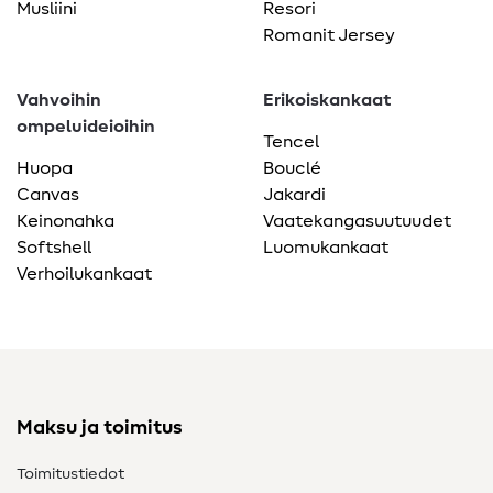
Musliini
Resori
Romanit Jersey
Vahvoihin
Erikoiskankaat
ompeluideioihin
Tencel
Huopa
Bouclé
Canvas
Jakardi
Keinonahka
Vaatekangasuutuudet
Softshell
Luomukankaat
Verhoilukankaat
Maksu ja toimitus
Toimitustiedot