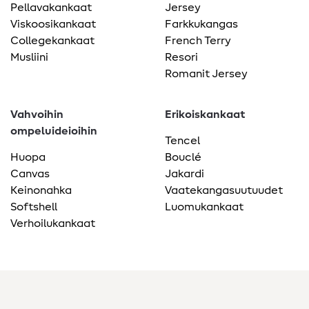
Pellavakankaat
Jersey
Viskoosikankaat
Farkkukangas
Collegekankaat
French Terry
Musliini
Resori
Romanit Jersey
Vahvoihin
Erikoiskankaat
ompeluideioihin
Tencel
Huopa
Bouclé
Canvas
Jakardi
Keinonahka
Vaatekangasuutuudet
Softshell
Luomukankaat
Verhoilukankaat