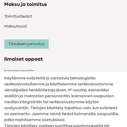
Maksu ja toimitus
Toimitustiedot
Maksutavat
Tilauksen peruutus
Ilmaiset oppaat
Kangassanasto
Käytämme evästeitä ja vastaavia teknologioita
Ompelusanasto
verkkosivustollamme ja käsittelemme verkkosivustomme
vierailijoiden henkilötietoja (esim. IP-osoite), esimerkiksi
Ompeluohjeet
sisällön ja mainosten personointiin, kolmannen osapuolen
median integrointiin tai verkkosivustomme käytön
Apua ja yhteystiedot
analysointiin. Tietojen käsittely tapahtuu vain, kun evästeet
on asennettu. Jaamme nämä tiedot kolmansille osapuolille,
Yhteystiedot
jotka mainitsemme asetuksissa.
Tietoa omistajanvaihdoksesta
Tietojen käsittely voidaan suorittaa suostumuksella tai