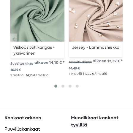
Viskoositvillikangas -
Jersey - Lammashiekka
U
yksivärinen
U
lehmuksenvihreä
alkaen 12,32 € *
alkaen 14,10 € *
Suositushinta
Suositushinta
Suo
Tencel-
14,49 €
16,59 €
10,
pintaviimeistelyllä
1
metriä
| 12,32 € / metriä
1
metriä
| 14,10 € / metriä
1
me
Kankaat arkeen
Muodikkaat kankaat
tyylillä
Puuvillakankaat