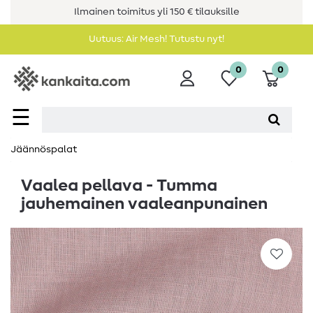
Ilmainen toimitus yli 150 € tilauksille
Uutuus: Air Mesh! Tutustu nyt!
0
0
☰
Jäännöspalat
Vaalea pellava - Tumma
jauhemainen vaaleanpunainen