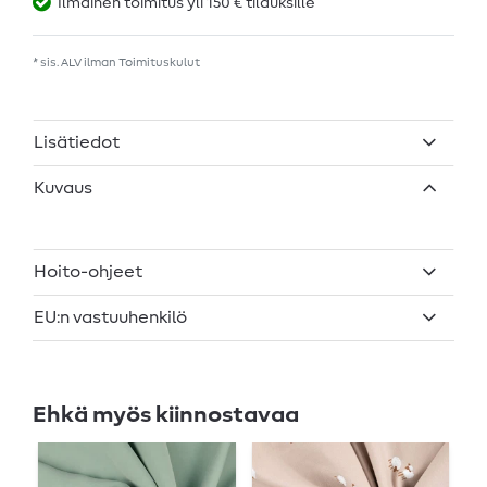
Ilmainen toimitus yli 150 € tilauksille
* sis. ALV ilman
Toimituskulut
Lisätiedot
Kuvaus
Hoito-ohjeet
EU:n vastuuhenkilö
Ehkä myös kiinnostavaa