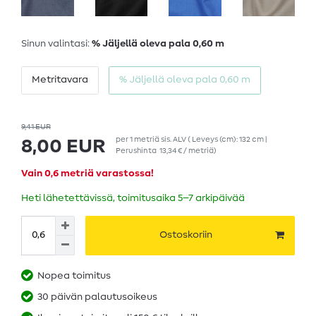
Sinun valintasi:
% Jäljellä oleva pala 0,60 m
Metritavara
% Jäljellä oleva pala 0,60 m
9,41 EUR
per
1
metriä
sis. ALV
( Leveys (cm): 132 cm |
8,00 EUR
Perushinta
13,34 € / metriä
)
Vain 0,6 metriä varastossa!
Heti lähetettävissä, toimitusaika 5–7 arkipäivää
Ostoskoriin
Nopea toimitus
30 päivän palautusoikeus