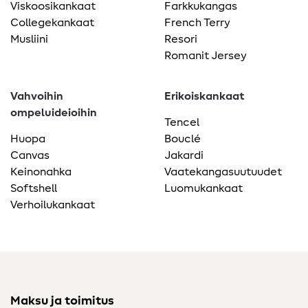
Viskoosikankaat
Farkkukangas
Collegekankaat
French Terry
Musliini
Resori
Romanit Jersey
Vahvoihin
Erikoiskankaat
ompeluideioihin
Tencel
Huopa
Bouclé
Canvas
Jakardi
Keinonahka
Vaatekangasuutuudet
Softshell
Luomukankaat
Verhoilukankaat
Maksu ja toimitus