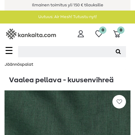
Ilmainen toimitus yli 150 € tilauksille
Uutuus: Air Mesh! Tutustu nyt!
0
0
☰
Jäännöspalat
Vaalea pellava - kuusenvihreä