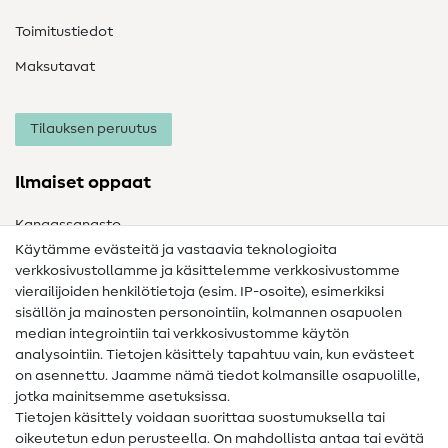
Toimitustiedot
Maksutavat
Tilauksen peruutus
Ilmaiset oppaat
Kangassanasto
Käytämme evästeitä ja vastaavia teknologioita
Ompelusanasto
verkkosivustollamme ja käsittelemme verkkosivustomme
vierailijoiden henkilötietoja (esim. IP-osoite), esimerkiksi
Ompeluohjeet
sisällön ja mainosten personointiin, kolmannen osapuolen
median integrointiin tai verkkosivustomme käytön
Apua ja yhteystiedot
analysointiin. Tietojen käsittely tapahtuu vain, kun evästeet
on asennettu. Jaamme nämä tiedot kolmansille osapuolille,
Yhteystiedot
jotka mainitsemme asetuksissa.
Tietoa omistajanvaihdoksesta
Tietojen käsittely voidaan suorittaa suostumuksella tai
oikeutetun edun perusteella. On mahdollista antaa tai evätä