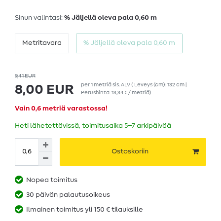
Sinun valintasi:
% Jäljellä oleva pala 0,60 m
Metritavara
% Jäljellä oleva pala 0,60 m
9,41 EUR
per
1
metriä
sis. ALV
( Leveys (cm): 132 cm |
8,00 EUR
Perushinta
13,34 € / metriä
)
Vain 0,6 metriä varastossa!
Heti lähetettävissä, toimitusaika 5–7 arkipäivää
Ostoskoriin
Nopea toimitus
30 päivän palautusoikeus
Ilmainen toimitus yli 150 € tilauksille