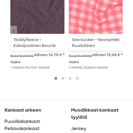
Teddyfleece -
Seersucker - Neonpinkki
L
Kaksipuolinen Bouclé
Ruudullinen
Y
Yksivärinen
alkaen 14,70 € *
alkaen 12,06 € *
Suositushinta
Suositushinta
Suo
Karhunmarja
17,29 €
14,19 €
14,
1
metriä
| 14,70 € / metriä
1
metriä
| 12,06 € / metriä
1
me
Kankaat arkeen
Muodikkaat kankaat
tyylillä
Puuvillakankaat
Pellavakankaat
Jersey