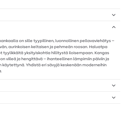
nkaalla on sille tyypillinen, luonnollinen pellavaviehätys –
eilevän, aurinkoisen keltaisen ja pehmeän roosan. Haluatpa
t tyylikkäitä yksityiskohtia hillitystä iloisempaan. Kangas
 viileä ja hengittävä – ihanteellinen lämpimiin päiviin ja
in käytettynä. Yhdistä eri sävyjä keskenään moderneihin
a.