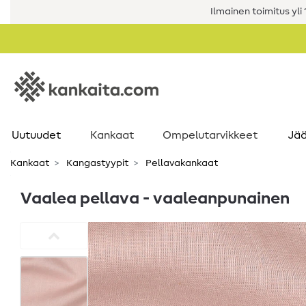
Ilmainen toimitus yli 1
Uutuudet
Kankaat
Ompelutarvikkeet
Jää
Kankaat
Kangastyypit
Pellavakankaat
Vaalea pellava - vaaleanpunainen