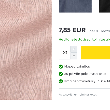
7,85 EUR
per
0,5
metr
Heti lähetettävissä, toimitusai
Nopea toimitus
30 päivän palautusoikeus
Ilmainen toimitus yli 150 € ti
* sis. ALV ilman
Toimituskulut