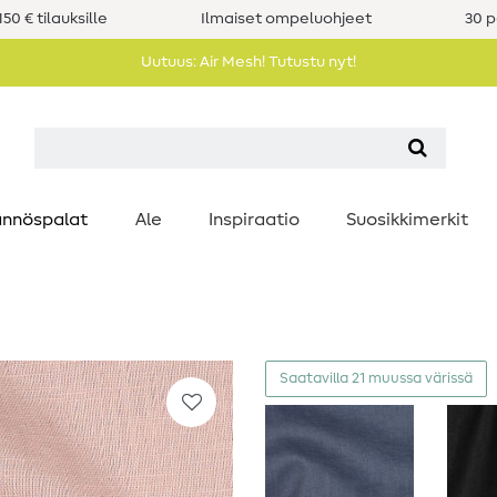
50 € tilauksille
Ilmaiset ompeluohjeet
30 p
Uutuus: Air Mesh! Tutustu nyt!
nnöspalat
Ale
Inspiraatio
Suosikkimerkit
Saatavilla 21 muussa värissä