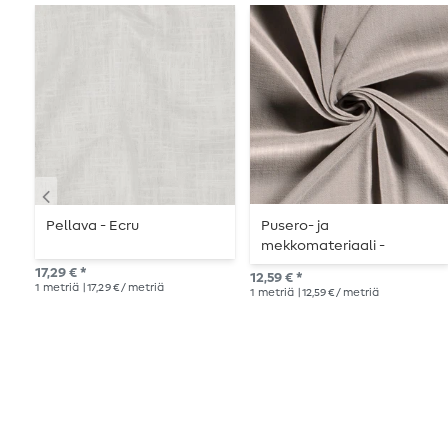
Pellava - Ecru
Pusero- ja
mekkomateriaali -
harmaa
17,29 € *
12,59 € *
1
metriä
| 17,29 € / metriä
1
metriä
| 12,59 € / metriä