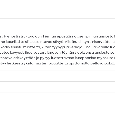
. Hienosti strukturoidun, hieman epäsäännöllisen pinnan ansiosta ka
 kauniisti toisiinsa sointuvaa sävyä: viileän, hillityn sinisen, sät
odin sisustustuotteita, kuten tyynyjä ja verhoja – näillä väreillä luo
eutuu kevyesti ihoa vasten. Ilmavan, löyhän sidoksensa ansiosta se on
än kestävä arkikäyttöön ja pysyy luotettavana kumppanina myös use
yntyy hetkessä yksilöllisiä lempivaatteita ajattomalla pellavalookill