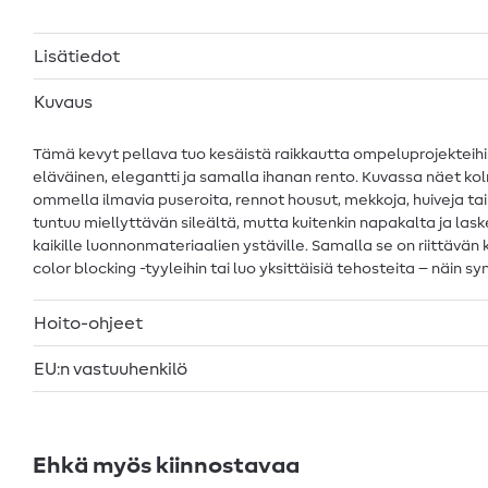
Lisätiedot
Kuvaus
Tämä kevyt pellava tuo kesäistä raikkautta ompeluprojekteihisi
eläväinen, elegantti ja samalla ihanan rento. Kuvassa näet kolme
ommella ilmavia puseroita, rennot housut, mekkoja, huiveja tai k
tuntuu miellyttävän sileältä, mutta kuitenkin napakalta ja lask
kaikille luonnonmateriaalien ystäville. Samalla se on riittäv
color blocking -tyyleihin tai luo yksittäisiä tehosteita – näin s
Hoito-ohjeet
EU:n vastuuhenkilö
Ehkä myös kiinnostavaa