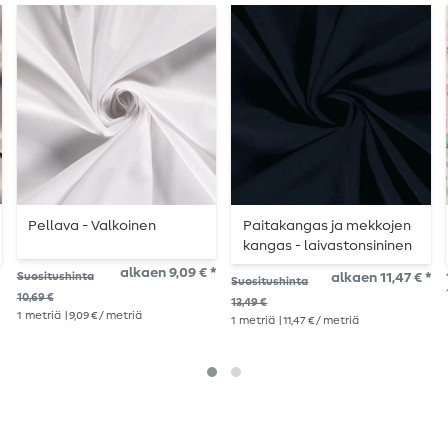
Pellava - Valkoinen
Paitakangas ja mekkojen
kangas - laivastonsininen
alkaen 9,09 € *
Suositushinta
alkaen 11,47 € *
Suositushinta
10,69 €
13,49 €
1
metriä
| 9,09 € / metriä
1
metriä
| 11,47 € / metriä