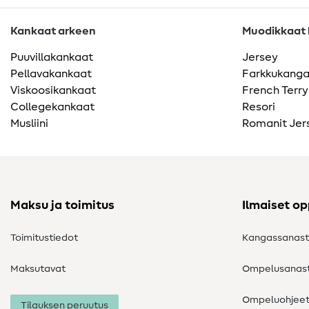
Kankaat arkeen
Muodikkaat k
Puuvillakankaat
Jersey
Pellavakankaat
Farkkukang
Viskoosikankaat
French Terry
Collegekankaat
Resori
Musliini
Romanit Jer
Maksu ja toimitus
Ilmaiset o
Toimitustiedot
Kangassanas
Maksutavat
Ompelusanas
Ompeluohjee
Tilauksen peruutus