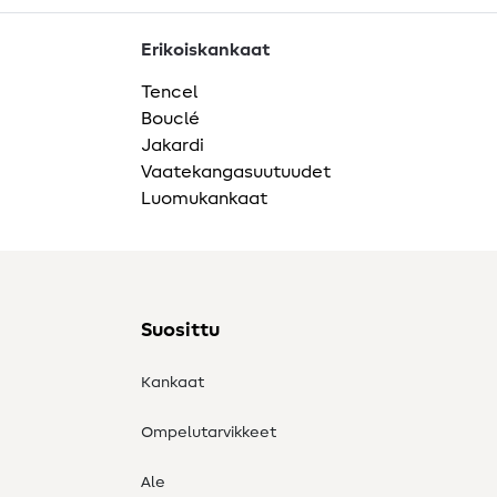
Erikoiskankaat
Tencel
Bouclé
Jakardi
Vaatekangasuutuudet
Luomukankaat
Suosittu
Kankaat
Ompelutarvikkeet
Ale