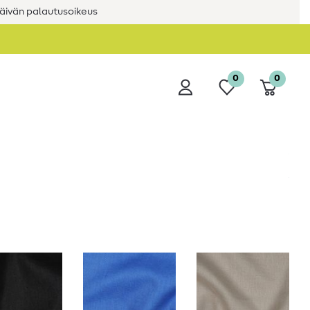
äivän palautusoikeus
0
0