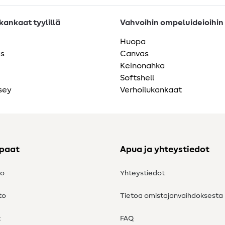
ankaat tyylillä
Vahvoihin ompeluideioihin
Huopa
as
Canvas
Keinonahka
Softshell
sey
Verhoilukankaat
ppaat
Apua ja yhteystiedot
to
Yhteystiedot
to
Tietoa omistajanvaihdoksesta
t
FAQ