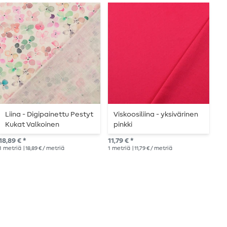
Liina - Digipainettu Pestyt
Viskoosiliina - yksivärinen
P
Kukat Valkoinen
pinkki
14,
18,89 € *
11,79 € *
1
me
1
metriä
| 18,89 € / metriä
1
metriä
| 11,79 € / metriä