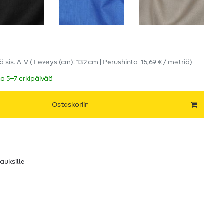
iä
sis. ALV
( Leveys (cm): 132 cm | Perushinta
15,69 € / metriä
)
ka 5–7 arkipäivää
Ostoskoriin
lauksille