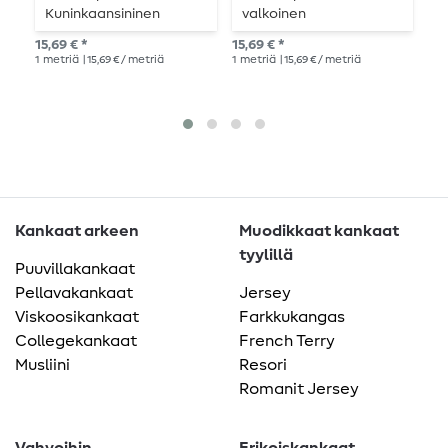
Kuninkaansininen
valkoinen
p
o
15,69 € *
15,69 € *
14,
1
metriä
| 15,69 € / metriä
1
metriä
| 15,69 € / metriä
1
me
Kankaat arkeen
Muodikkaat kankaat
tyylillä
Puuvillakankaat
Pellavakankaat
Jersey
Viskoosikankaat
Farkkukangas
Collegekankaat
French Terry
Musliini
Resori
Romanit Jersey