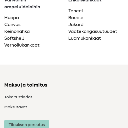
Vahvoihin
Erikoiskankaat
ompeluideioihin
Tencel
Huopa
Bouclé
Canvas
Jakardi
Keinonahka
Vaatekangasuutuudet
Softshell
Luomukankaat
Verhoilukankaat
Maksu ja toimitus
Toimitustiedot
Maksutavat
Tilauksen peruutus