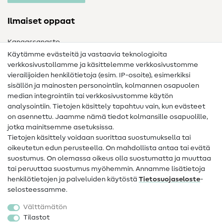
Ilmaiset oppaat
Kangassanasto
Käytämme evästeitä ja vastaavia teknologioita
Ompelusanasto
verkkosivustollamme ja käsittelemme verkkosivustomme
vierailijoiden henkilötietoja (esim. IP-osoite), esimerkiksi
Ompeluohjeet
sisällön ja mainosten personointiin, kolmannen osapuolen
median integrointiin tai verkkosivustomme käytön
Apua ja yhteystiedot
analysointiin. Tietojen käsittely tapahtuu vain, kun evästeet
on asennettu. Jaamme nämä tiedot kolmansille osapuolille,
Yhteystiedot
jotka mainitsemme asetuksissa.
Tietoa omistajanvaihdoksesta
Tietojen käsittely voidaan suorittaa suostumuksella tai
oikeutetun edun perusteella. On mahdollista antaa tai evätä
FAQ
suostumus. On olemassa oikeus olla suostumatta ja muuttaa
tai peruuttaa suostumus myöhemmin. Annamme lisätietoja
Peruutusoikeus
henkilötietojen ja palveluiden käytöstä
Tietosuojaseloste
-
Suosittu
selosteessamme.
Välttämätön
Kankaat
Tilastot