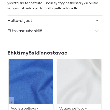
yksittäisiä tehosteita – näin syntyy hetkessä yksilöllisiä
lempivaatteita ajattomalla pellavalookilla.
Hoito-ohjeet
EU:n vastuuhenkilö
Ehkä myös kiinnostavaa
Vaalea pellava -
Vaalea pellava -
V