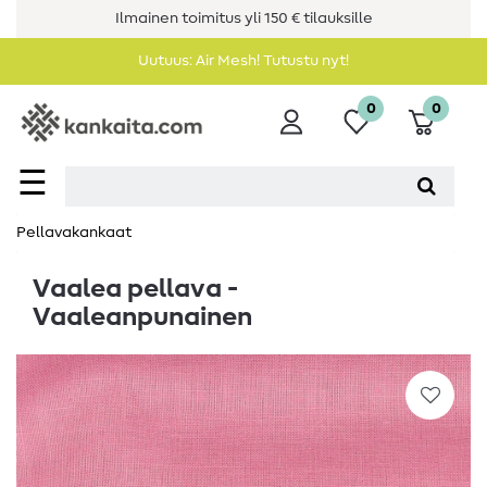
Ilmainen toimitus yli 150 € tilauksille
Uutuus: Air Mesh! Tutustu nyt!
0
0
☰
Pellavakankaat
Vaalea pellava -
Vaaleanpunainen