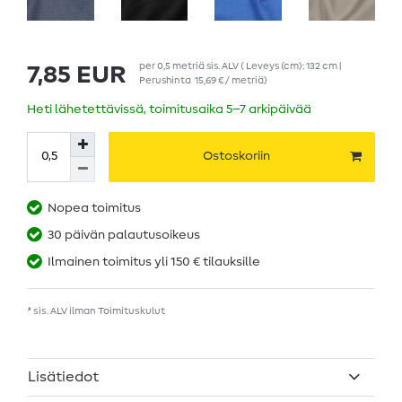
per
0,5
metriä
sis. ALV
( Leveys (cm): 132 cm |
7,85 EUR
Perushinta
15,69 € / metriä
)
Heti lähetettävissä, toimitusaika 5–7 arkipäivää
Ostoskoriin
Nopea toimitus
30 päivän palautusoikeus
Ilmainen toimitus yli 150 € tilauksille
* sis. ALV ilman
Toimituskulut
Lisätiedot