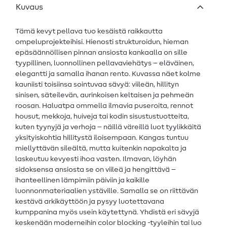
Kuvaus
Tämä kevyt pellava tuo kesäistä raikkautta
ompeluprojekteihisi. Hienosti strukturoidun, hieman
epäsäännöllisen pinnan ansiosta kankaalla on sille
tyypillinen, luonnollinen pellavaviehätys – eläväinen,
elegantti ja samalla ihanan rento. Kuvassa näet kolme
kauniisti toisiinsa sointuvaa sävyä: viileän, hillityn
sinisen, säteilevän, aurinkoisen keltaisen ja pehmeän
roosan. Haluatpa ommella ilmavia puseroita, rennot
housut, mekkoja, huiveja tai kodin sisustustuotteita,
kuten tyynyjä ja verhoja – näillä väreillä luot tyylikkäitä
yksityiskohtia hillitystä iloisempaan. Kangas tuntuu
miellyttävän sileältä, mutta kuitenkin napakalta ja
laskeutuu kevyesti ihoa vasten. Ilmavan, löyhän
sidoksensa ansiosta se on viileä ja hengittävä –
ihanteellinen lämpimiin päiviin ja kaikille
luonnonmateriaalien ystäville. Samalla se on riittävän
kestävä arkikäyttöön ja pysyy luotettavana
kumppanina myös usein käytettynä. Yhdistä eri sävyjä
keskenään moderneihin color blocking -tyyleihin tai luo