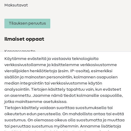
Maksutavat
Tilauksen peruutus
Ilmaiset oppaat
Kangassanasto
Käytämme evästeitä ja vastaavia teknologioita
Ompelusanasto
verkkosivustollamme ja käsittelemme verkkosivustomme
vierailijoiden henkilötietoja (esim. IP-osoite), esimerkiksi
Ompeluohjeet
sisällön ja mainosten personointiin, kolmannen osapuolen
median integrointiin tai verkkosivustomme käytön
Apua ja yhteystiedot
analysointiin. Tietojen käsittely tapahtuu vain, kun evästeet
on asennettu. Jaamme nämä tiedot kolmansille osapuolille,
Yhteystiedot
jotka mainitsemme asetuksissa.
Tietoa omistajanvaihdoksesta
Tietojen käsittely voidaan suorittaa suostumuksella tai
oikeutetun edun perusteella. On mahdollista antaa tai evätä
FAQ
suostumus. On olemassa oikeus olla suostumatta ja muuttaa
tai peruuttaa suostumus myöhemmin. Annamme lisätietoja
Peruutusoikeus