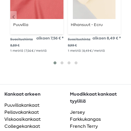
Puuvilla
Hihansuut - Ecru
K
T
j
alkaen 7,56 € *
alkaen 8,49 € *
Suositushinta
Suositushinta
Suo
k
8,89 €
9,99 €
1
me
1
metriä
| 7,56 € / metriä
1
metriä
| 8,49 € / metriä
Kankaat arkeen
Muodikkaat kankaat
tyylillä
Puuvillakankaat
Pellavakankaat
Jersey
Viskoosikankaat
Farkkukangas
Collegekankaat
French Terry