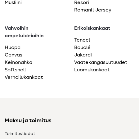
Musliini
Resori
Romanit Jersey
Vahvoihin
Erikoiskankaat
ompeluideioihin
Tencel
Huopa
Bouclé
Canvas
Jakardi
Keinonahka
Vaatekangasuutuudet
Softshell
Luomukankaat
Verhoilukankaat
Maksu ja toimitus
Toimitustiedot