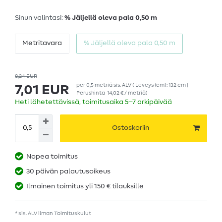
Sinun valintasi:
% Jäljellä oleva pala 0,50 m
Metritavara
% Jäljellä oleva pala 0,50 m
8,24 EUR
per
0,5
metriä
sis. ALV
( Leveys (cm): 132 cm |
7,01 EUR
Perushinta
14,02 € / metriä
)
Heti lähetettävissä, toimitusaika 5–7 arkipäivää
Ostoskoriin
Nopea toimitus
30 päivän palautusoikeus
Ilmainen toimitus yli 150 € tilauksille
* sis. ALV ilman
Toimituskulut