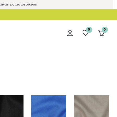
äivän palautusoikeus
0
0