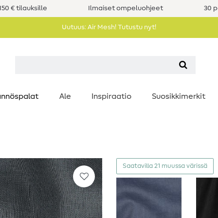
50 € tilauksille
Ilmaiset ompeluohjeet
30 p
Uutuus: Air Mesh! Tutustu nyt!
nnöspalat
Ale
Inspiraatio
Suosikkimerkit
Saatavilla 21 muussa värissä