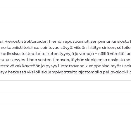
. Hienosti strukturoidun, hieman epäsäännöllisen pinnan ansiosta ka
 kauniisti toisiinsa sointuvaa sävyä: viileän, hillityn sinisen, sät
odin sisustustuotteita, kuten tyynyjä ja verhoja – näillä väreillä luo
eutuu kevyesti ihoa vasten. Ilmavan, löyhän sidoksensa ansiosta se on
än kestävä arkikäyttöön ja pysyy luotettavana kumppanina myös use
yntyy hetkessä yksilöllisiä lempivaatteita ajattomalla pellavalookill