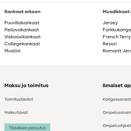
Kankaat arkeen
Muodikkaat k
Puuvillakankaat
Jersey
Pellavakankaat
Farkkukang
Viskoosikankaat
French Terry
Collegekankaat
Resori
Musliini
Romanit Jer
Maksu ja toimitus
Ilmaiset o
Toimitustiedot
Kangassanas
Maksutavat
Ompelusanas
Ompeluohjee
Tilauksen peruutus