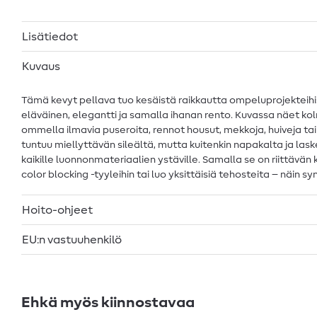
Lisätiedot
Kuvaus
Tämä kevyt pellava tuo kesäistä raikkautta ompeluprojekteihisi
eläväinen, elegantti ja samalla ihanan rento. Kuvassa näet kolme
ommella ilmavia puseroita, rennot housut, mekkoja, huiveja tai k
tuntuu miellyttävän sileältä, mutta kuitenkin napakalta ja lask
kaikille luonnonmateriaalien ystäville. Samalla se on riittäv
color blocking -tyyleihin tai luo yksittäisiä tehosteita – näin s
Hoito-ohjeet
EU:n vastuuhenkilö
Ehkä myös kiinnostavaa