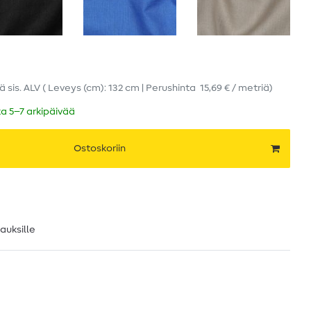
iä
sis. ALV
( Leveys (cm): 132 cm | Perushinta
15,69 € / metriä
)
ka 5–7 arkipäivää
Ostoskoriin
lauksille