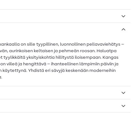
nkaalla on sille tyypillinen, luonnollinen pellavaviehätys –
eilevän, aurinkoisen keltaisen ja pehmeän roosan. Haluatpa
t tyylikkäitä yksityiskohtia hillitystä iloisempaan. Kangas
 viileä ja hengittävä – ihanteellinen lämpimiin päiviin ja
in käytettynä. Yhdistä eri sävyjä keskenään moderneihin
a.