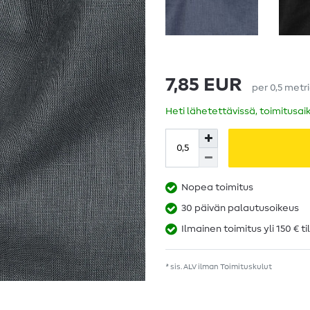
7,85 EUR
per
0,5
metr
Heti lähetettävissä, toimitusai
Nopea toimitus
30 päivän palautusoikeus
Ilmainen toimitus yli 150 € ti
* sis. ALV ilman
Toimituskulut