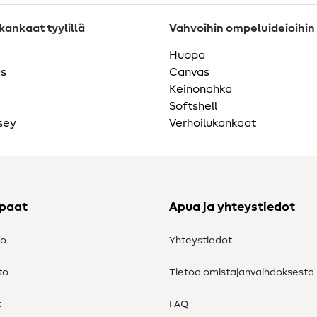
ankaat tyylillä
Vahvoihin ompeluideioihin
Huopa
as
Canvas
Keinonahka
Softshell
sey
Verhoilukankaat
ppaat
Apua ja yhteystiedot
to
Yhteystiedot
to
Tietoa omistajanvaihdoksesta
t
FAQ