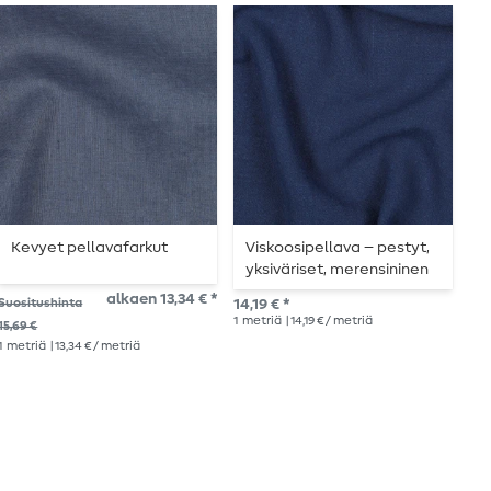
Kevyet pellavafarkut
Viskoosipellava – pestyt,
P
yksiväriset, merensininen
alkaen 13,34 € *
Suositushinta
14,19 € *
Suo
1
metriä
| 14,19 € / metriä
15,69 €
17,2
1
metriä
| 13,34 € / metriä
1
me