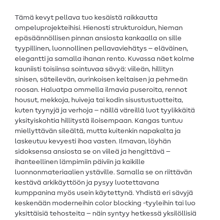
Tämä kevyt pellava tuo kesäistä raikkautta
ompeluprojekteihisi. Hienosti strukturoidun, hieman
epäsäännöllisen pinnan ansiosta kankaalla on sille
tyypillinen, luonnollinen pellavaviehätys – eläväinen,
elegantti ja samalla ihanan rento. Kuvassa näet kolme
kauniisti toisiinsa sointuvaa sävyä: viileän, hillityn
sinisen, säteilevän, aurinkoisen keltaisen ja pehmeän
roosan. Haluatpa ommella ilmavia puseroita, rennot
housut, mekkoja, huiveja tai kodin sisustustuotteita,
kuten tyynyjä ja verhoja – näillä väreillä luot tyylikkäitä
yksityiskohtia hillitystä iloisempaan. Kangas tuntuu
miellyttävän sileältä, mutta kuitenkin napakalta ja
laskeutuu kevyesti ihoa vasten. Ilmavan, löyhän
sidoksensa ansiosta se on viileä ja hengittävä –
ihanteellinen lämpimiin päiviin ja kaikille
luonnonmateriaalien ystäville. Samalla se on riittävän
kestävä arkikäyttöön ja pysyy luotettavana
kumppanina myös usein käytettynä. Yhdistä eri sävyjä
keskenään moderneihin color blocking -tyyleihin tai luo
yksittäisiä tehosteita – näin syntyy hetkessä yksilöllisiä