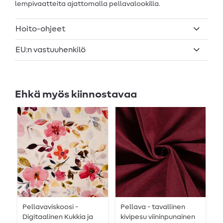
lempivaatteita ajattomalla pellavalookilla.
Hoito-ohjeet
EU:n vastuuhenkilö
Ehkä myös kiinnostavaa
Pellavaviskoosi -
Pellava - tavallinen
V
Digitaalinen Kukkia ja
kivipesu viininpunainen
p