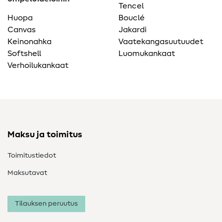
Tencel
Huopa
Bouclé
Canvas
Jakardi
Keinonahka
Vaatekangasuutuudet
Softshell
Luomukankaat
Verhoilukankaat
Maksu ja toimitus
Toimitustiedot
Maksutavat
Tilauksen peruutus