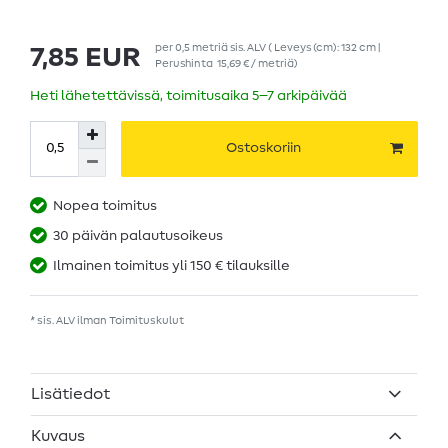
per
0,5
metriä
sis. ALV
( Leveys (cm): 132 cm |
7,85 EUR
Perushinta
15,69 € / metriä
)
Heti lähetettävissä, toimitusaika 5–7 arkipäivää
Ostoskoriin
Nopea toimitus
30 päivän palautusoikeus
Ilmainen toimitus yli 150 € tilauksille
* sis. ALV ilman
Toimituskulut
Lisätiedot
Kuvaus