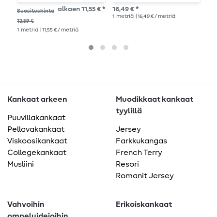
lehtiä Beige
v
alkaen 11,55 € *
16,49 € *
Suositushinta
Suo
1
metriä
| 16,49 € / metriä
13,59 €
14,1
1
metriä
| 11,55 € / metriä
1
me
Kankaat arkeen
Muodikkaat kankaat
tyylillä
Puuvillakankaat
Pellavakankaat
Jersey
Viskoosikankaat
Farkkukangas
Collegekankaat
French Terry
Musliini
Resori
Romanit Jersey
Vahvoihin
Erikoiskankaat
ompeluideioihin