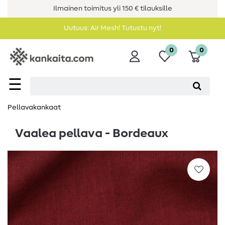
Ilmainen toimitus yli 150 € tilauksille
Uutuus: Air Mesh! Tutustu nyt!
0
0
☰
Pellavakankaat
Vaalea pellava - Bordeaux