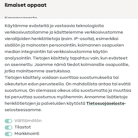
Ilmaiset oppaat
Kangassanasto
Käytämme evästeitä ja vastaavia teknologioita
Ompelusanasto
verkkosivustollamme ja käsittelemme verkkosivustomme
vierailijoiden henkilötietoja (esim. IP-osoite), esimerkiksi
Ompeluohjeet
sisällön ja mainosten personointiin, kolmannen osapuolen
median integrointiin tai verkkosivustomme käytön
Apua ja yhteystiedot
analysointiin. Tietojen käsittely tapahtuu vain, kun evästeet
on asennettu. Jaamme nämä tiedot kolmansille osapuolille,
Yhteystiedot
jotka mainitsemme asetuksissa.
Tietoa omistajanvaihdoksesta
Tietojen käsittely voidaan suorittaa suostumuksella tai
oikeutetun edun perusteella. On mahdollista antaa tai evätä
FAQ
suostumus. On olemassa oikeus olla suostumatta ja muuttaa
tai peruuttaa suostumus myöhemmin. Annamme lisätietoja
Peruutusoikeus
henkilötietojen ja palveluiden käytöstä
Tietosuojaseloste
-
Suosittu
selosteessamme.
Välttämätön
Kankaat
Tilastot
Markkinointi
Ompelutarvikkeet