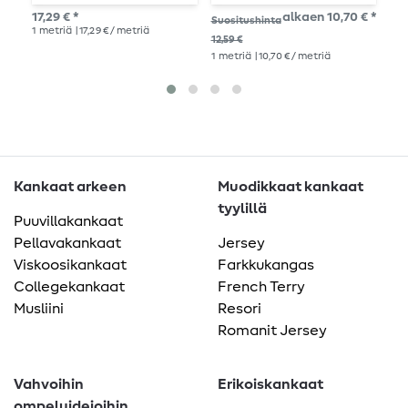
sininen
17,29 € *
alkaen 10,70 € *
Suo
Suositushinta
1
metriä
| 17,29 € / metriä
15,
12,59 €
1
me
1
metriä
| 10,70 € / metriä
Kankaat arkeen
Muodikkaat kankaat
tyylillä
Puuvillakankaat
Pellavakankaat
Jersey
Viskoosikankaat
Farkkukangas
Collegekankaat
French Terry
Musliini
Resori
Romanit Jersey
Vahvoihin
Erikoiskankaat
ompeluideioihin