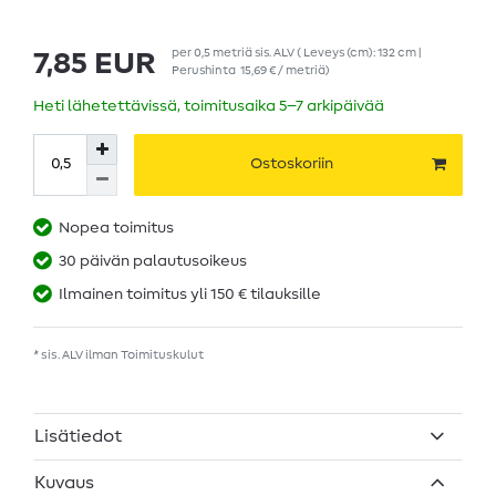
per
0,5
metriä
sis. ALV
( Leveys (cm): 132 cm |
7,85 EUR
Perushinta
15,69 € / metriä
)
Heti lähetettävissä, toimitusaika 5–7 arkipäivää
Ostoskoriin
Nopea toimitus
30 päivän palautusoikeus
Ilmainen toimitus yli 150 € tilauksille
* sis. ALV ilman
Toimituskulut
Lisätiedot
Kuvaus