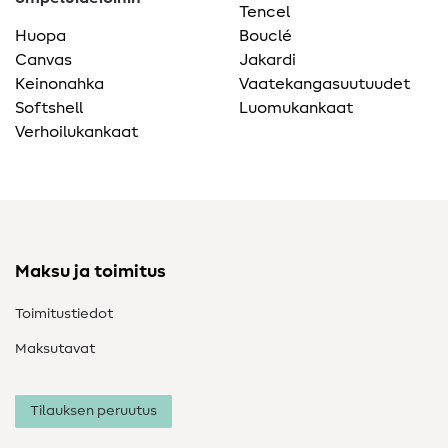
Tencel
Huopa
Bouclé
Canvas
Jakardi
Keinonahka
Vaatekangasuutuudet
Softshell
Luomukankaat
Verhoilukankaat
Maksu ja toimitus
Toimitustiedot
Maksutavat
Tilauksen peruutus