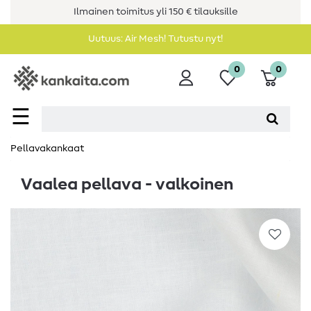
Ilmainen toimitus yli 150 € tilauksille
Uutuus: Air Mesh! Tutustu nyt!
0
0
☰
Pellavakankaat
Vaalea pellava - valkoinen