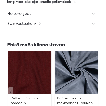
lempivaatteita ajattomalla pellavalookilla.
Hoito-ohjeet
EU:n vastuuhenkilö
Ehkä myös kiinnostavaa
Pellava – tumma
Paitakankaat ja
K
bordeaux
mekkoaineet - vauvan