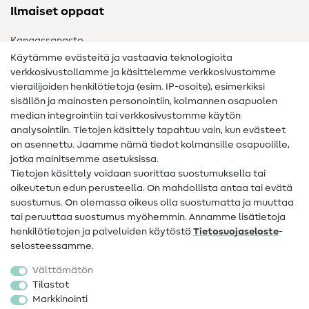
Ilmaiset oppaat
Kangassanasto
Käytämme evästeitä ja vastaavia teknologioita
Ompelusanasto
verkkosivustollamme ja käsittelemme verkkosivustomme
vierailijoiden henkilötietoja (esim. IP-osoite), esimerkiksi
Ompeluohjeet
sisällön ja mainosten personointiin, kolmannen osapuolen
median integrointiin tai verkkosivustomme käytön
Apua ja yhteystiedot
analysointiin. Tietojen käsittely tapahtuu vain, kun evästeet
on asennettu. Jaamme nämä tiedot kolmansille osapuolille,
Yhteystiedot
jotka mainitsemme asetuksissa.
Tietoa omistajanvaihdoksesta
Tietojen käsittely voidaan suorittaa suostumuksella tai
oikeutetun edun perusteella. On mahdollista antaa tai evätä
FAQ
suostumus. On olemassa oikeus olla suostumatta ja muuttaa
tai peruuttaa suostumus myöhemmin. Annamme lisätietoja
Peruutusoikeus
henkilötietojen ja palveluiden käytöstä
Tietosuojaseloste
-
Suosittu
selosteessamme.
Välttämätön
Kankaat
Tilastot
Markkinointi
Ompelutarvikkeet