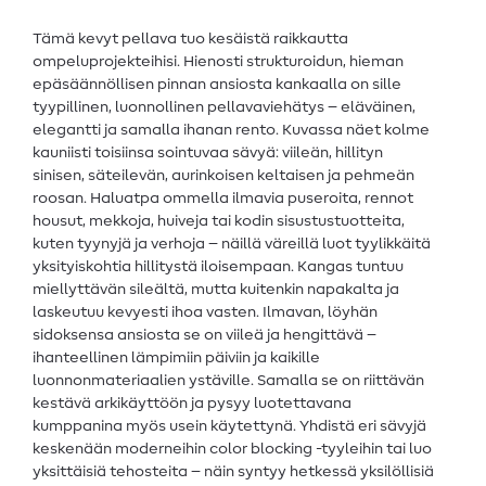
Tämä kevyt pellava tuo kesäistä raikkautta
ompeluprojekteihisi. Hienosti strukturoidun, hieman
epäsäännöllisen pinnan ansiosta kankaalla on sille
tyypillinen, luonnollinen pellavaviehätys – eläväinen,
elegantti ja samalla ihanan rento. Kuvassa näet kolme
kauniisti toisiinsa sointuvaa sävyä: viileän, hillityn
sinisen, säteilevän, aurinkoisen keltaisen ja pehmeän
roosan. Haluatpa ommella ilmavia puseroita, rennot
housut, mekkoja, huiveja tai kodin sisustustuotteita,
kuten tyynyjä ja verhoja – näillä väreillä luot tyylikkäitä
yksityiskohtia hillitystä iloisempaan. Kangas tuntuu
miellyttävän sileältä, mutta kuitenkin napakalta ja
laskeutuu kevyesti ihoa vasten. Ilmavan, löyhän
sidoksensa ansiosta se on viileä ja hengittävä –
ihanteellinen lämpimiin päiviin ja kaikille
luonnonmateriaalien ystäville. Samalla se on riittävän
kestävä arkikäyttöön ja pysyy luotettavana
kumppanina myös usein käytettynä. Yhdistä eri sävyjä
keskenään moderneihin color blocking -tyyleihin tai luo
yksittäisiä tehosteita – näin syntyy hetkessä yksilöllisiä