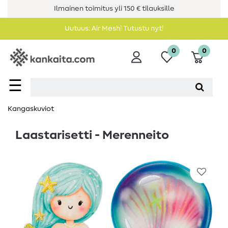
Ilmainen toimitus yli 150 € tilauksille
Uutuus: Air Mesh! Tutustu nyt!
0
0
☰
Kangaskuviot
Laastarisetti - Merenneito