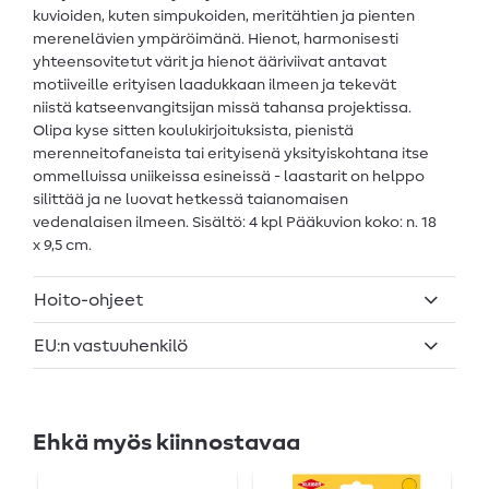
kuvioiden, kuten simpukoiden, meritähtien ja pienten
merenelävien ympäröimänä. Hienot, harmonisesti
yhteensovitetut värit ja hienot ääriviivat antavat
motiiveille erityisen laadukkaan ilmeen ja tekevät
niistä katseenvangitsijan missä tahansa projektissa.
Olipa kyse sitten koulukirjoituksista, pienistä
merenneitofaneista tai erityisenä yksityiskohtana itse
ommelluissa uniikeissa esineissä - laastarit on helppo
silittää ja ne luovat hetkessä taianomaisen
vedenalaisen ilmeen. Sisältö: 4 kpl Pääkuvion koko: n. 18
x 9,5 cm.
Hoito-ohjeet
EU:n vastuuhenkilö
Ehkä myös kiinnostavaa