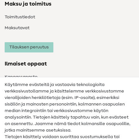
Maksu ja toimitus
Toimitustiedot
Maksutavat
Tilauksen peruutus
Ilmaiset oppaat
Kangassanasto
Käytämme evästeitä ja vastaavia teknologioita
Ompelusanasto
verkkosivustollamme ja käsittelemme verkkosivustomme
vierailijoiden henkilötietoja (esim. IP-osoite), esimerkiksi
Ompeluohjeet
sisällön ja mainosten personointiin, kolmannen osapuolen
Apua ja yhteystiedot
median integrointiin tai verkkosivustomme käytön
analysointiin. Tietojen käsittely tapahtuu vain, kun evästeet
on asennettu. Jaamme nämä tiedot kolmansille osapuolille,
Yhteystiedot
jotka mainitsemme asetuksissa.
Tietoa omistajanvaihdoksesta
Tietojen käsittely voidaan suorittaa suostumuksella tai