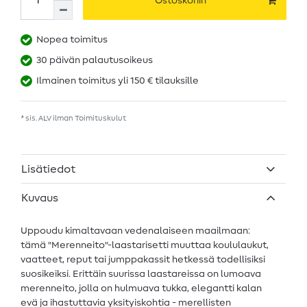
Ostoskoriin
Nopea toimitus
30 päivän palautusoikeus
Ilmainen toimitus yli 150 € tilauksille
* sis. ALV ilman
Toimituskulut
Lisätiedot
Kuvaus
Uppoudu kimaltavaan vedenalaiseen maailmaan:
tämä "Merenneito"-laastarisetti muuttaa koululaukut,
vaatteet, reput tai jumppakassit hetkessä todellisiksi
suosikeiksi. Erittäin suurissa laastareissa on lumoava
merenneito, jolla on hulmuava tukka, elegantti kalan
evä ja ihastuttavia yksityiskohtia - merellisten