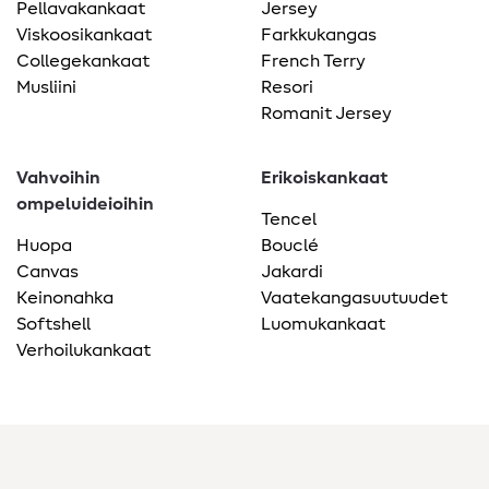
Pellavakankaat
Jersey
Viskoosikankaat
Farkkukangas
Collegekankaat
French Terry
Musliini
Resori
Romanit Jersey
Vahvoihin
Erikoiskankaat
ompeluideioihin
Tencel
Huopa
Bouclé
Canvas
Jakardi
Keinonahka
Vaatekangasuutuudet
Softshell
Luomukankaat
Verhoilukankaat