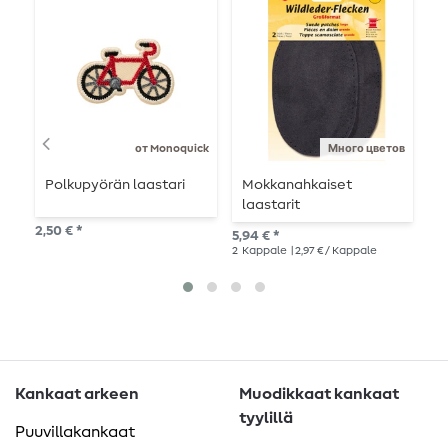
от Monoquick
Много цветов
Polkupyörän laastari
Mokkanahkaiset
P
laastarit
2,50 € *
3,3
5,94 € *
2
Kappale
| 2,97 € / Kappale
Kankaat arkeen
Muodikkaat kankaat
tyylillä
Puuvillakankaat