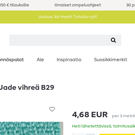
50 € tilauksille
Ilmaiset ompeluohjeet
30 p
Uutuus: Air Mesh! Tutustu nyt!
nnöspalat
Ale
Inspiraatio
Suosikkimerkit
 Jade vihreä B29
4,68 EUR
per
3
metri
Heti lähetettävissä, toimitusai