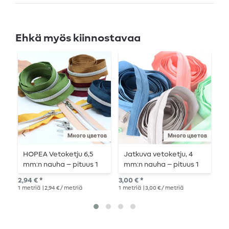
Ehkä myös kiinnostavaa
Много цветов
Много цветов
HOPEA Vetoketju 6,5
Jatkuva vetoketju, 4
G
mm:n nauha – pituus 1
mm:n nauha – pituus 1
m
metri – metallisoitu
m
m
2,94 € *
3,00 € *
5,8
1
metriä
| 2,94 € / metriä
1
metriä
| 3,00 € / metriä
3
m