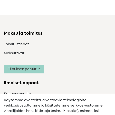
Maksu ja toimitus
Toimitustiedot
Maksutavat
Tilauksen peruutus
Ilmaiset oppaat
Kangassanasto
Käytämme evästeitä ja vastaavia teknologioita
Ompelusanasto
verkkosivustollamme ja käsittelemme verkkosivustomme
vierailijoiden henkilötietoja (esim. IP-osoite), esimerkiksi
Ompeluohjeet