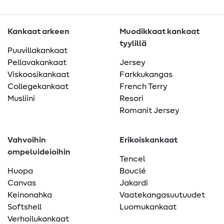
Kankaat arkeen
Muodikkaat kankaat
tyylillä
Puuvillakankaat
Pellavakankaat
Jersey
Viskoosikankaat
Farkkukangas
Collegekankaat
French Terry
Musliini
Resori
Romanit Jersey
Vahvoihin
Erikoiskankaat
ompeluideioihin
Tencel
Huopa
Bouclé
Canvas
Jakardi
Keinonahka
Vaatekangasuutuudet
Softshell
Luomukankaat
Verhoilukankaat