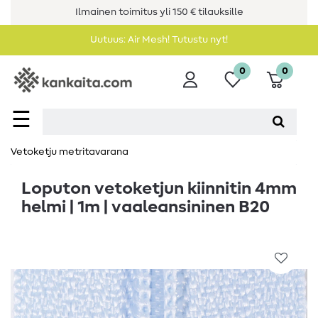
Ilmainen toimitus yli 150 € tilauksille
Uutuus: Air Mesh! Tutustu nyt!
0
0
☰
Vetoketju metritavarana
Loputon vetoketjun kiinnitin 4mm
helmi | 1m | vaaleansininen B20