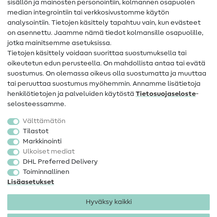
sisällön ja mainosten personointiin, kolmannen osapuolen
Apua ja yhteystiedot
median integrointiin tai verkkosivustomme käytön
analysointiin. Tietojen käsittely tapahtuu vain, kun evästeet
on asennettu. Jaamme nämä tiedot kolmansille osapuolille,
Yhteystiedot
jotka mainitsemme asetuksissa.
Tietoa omistajanvaihdoksesta
Tietojen käsittely voidaan suorittaa suostumuksella tai
oikeutetun edun perusteella. On mahdollista antaa tai evätä
FAQ
suostumus. On olemassa oikeus olla suostumatta ja muuttaa
tai peruuttaa suostumus myöhemmin. Annamme lisätietoja
Peruutusoikeus
henkilötietojen ja palveluiden käytöstä
Tietosuojaseloste
-
Suosittu
selosteessamme.
Välttämätön
Kankaat
Tilastot
Markkinointi
Ompelutarvikkeet
Ulkoiset mediat
Ale
DHL Preferred Delivery
Toiminnallinen
Lisäasetukset
Hyväksy kaikki