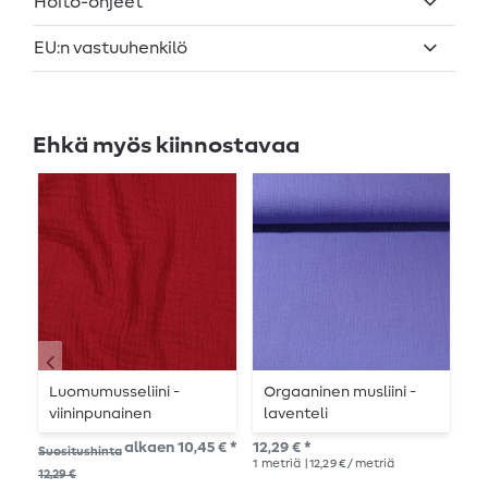
Hoito-ohjeet
EU:n vastuuhenkilö
Ehkä myös kiinnostavaa
Luomumusseliini -
Orgaaninen musliini -
O
viininpunainen
laventeli
O
alkaen 10,45 € *
12,29 € *
12,
Suositushinta
1
metriä
| 12,29 € / metriä
1
me
12,29 €