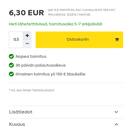
per
0,5
metriä
sis. ALV
( Leveys (cm): 130 cm |
6,30 EUR
Perushinta
12,59 € / metriä
)
Heti lähetettävissä, toimitusaika 5–7 arkipäivää
Ostoskoriin
Nopea toimitus
30 päivän palautusoikeus
Ilmainen toimitus yli 150 € tilauksille
* sis. ALV ilman
Toimituskulut
Lisätiedot
Kuvaus