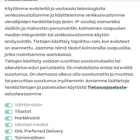
Kangassanasto
Käytämme evästeitä ja vastaavia teknologioita
Ompelusanasto
verkkosivustollamme ja käsittelemme verkkosivustomme
vierailijoiden henkilötietoja (esim. IP-osoite), esimerkiksi
Ompeluohjeet
sisällön ja mainosten personointiin, kolmannen osapuolen
median integrointiin tai verkkosivustomme käytön
Apua ja yhteystiedot
analysointiin. Tietojen käsittely tapahtuu vain, kun evästeet
on asennettu. Jaamme nämä tiedot kolmansille osapuolille,
Yhteystiedot
jotka mainitsemme asetuksissa.
Tietoa omistajanvaihdoksesta
Tietojen käsittely voidaan suorittaa suostumuksella tai
oikeutetun edun perusteella. On mahdollista antaa tai evätä
FAQ
suostumus. On olemassa oikeus olla suostumatta ja muuttaa
tai peruuttaa suostumus myöhemmin. Annamme lisätietoja
Peruutusoikeus
henkilötietojen ja palveluiden käytöstä
Tietosuojaseloste
-
Suosittu
selosteessamme.
Välttämätön
Kankaat
Tilastot
Markkinointi
Ompelutarvikkeet
Ulkoiset mediat
Ale
DHL Preferred Delivery
Toiminnallinen