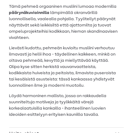
Tämä pehmeä orgaaninen musliini lumoaa modernilla
päärynäkuvioinnilla
lämpimällä okranvärillä
luonnollisella, vaalealla pohjalla. Tyylitellyt päärynät
näyttävät sekä leikkisiltä että ajattomilta ja tuovat
ompeluprojekteihisi kodikkaan, hieman skandinaavisen
vivahteen.
Lievästi kudottu, pehmeän kuvioitu musliini verhoutuu
ilmavasti ja hellii ihoa - täydellinen kaikkeen, minkä on
oltava pehmeää, kevyttä ja miellyttävää käyttää.
Olipa kyse sitten herkistä vauvanvaatteista,
kodikkaista huiveista ja peitoista, ilmavista puseroista
tai kesäisistä asusteista: tässä kankaassa yhdistyvät
luonnollinen ilme ja moderni muotoilu.
Löydä harmoninen mallisto, jossa on rakkaudella
suunniteltuja motiiveja ja tyylikkäitä värejä
korkealaatuisilla kankailla - ihanteellinen luovien
ideoiden esittelyyn erityisen kauniilla tavalla.