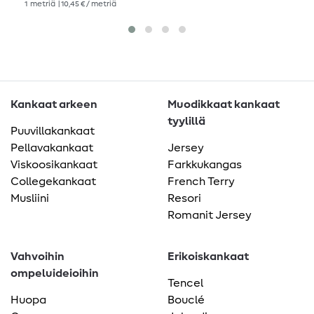
1
metriä
| 10,45 € / metriä
Kankaat arkeen
Muodikkaat kankaat
tyylillä
Puuvillakankaat
Pellavakankaat
Jersey
Viskoosikankaat
Farkkukangas
Collegekankaat
French Terry
Musliini
Resori
Romanit Jersey
Vahvoihin
Erikoiskankaat
ompeluideioihin
Tencel
Huopa
Bouclé