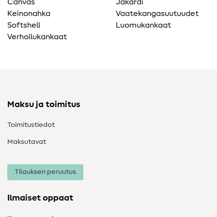
Canvas
Jakardi
Keinonahka
Vaatekangasuutuudet
Softshell
Luomukankaat
Verhoilukankaat
Maksu ja toimitus
Toimitustiedot
Maksutavat
Tilauksen peruutus
Ilmaiset oppaat