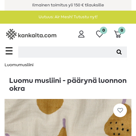
Ilmainen toimitus yli 150 € tilauksille
Uutuus: Air Mesh! Tutustu nyt!
0
0
☰
Luomumusliini
Luomu musliini - päärynä luonnon
okra