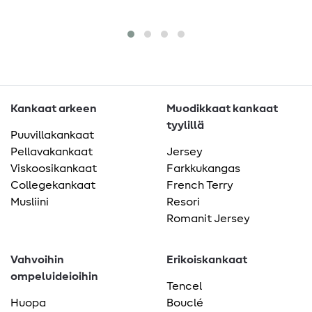
Kankaat arkeen
Muodikkaat kankaat
tyylillä
Puuvillakankaat
Pellavakankaat
Jersey
Viskoosikankaat
Farkkukangas
Collegekankaat
French Terry
Musliini
Resori
Romanit Jersey
Vahvoihin
Erikoiskankaat
ompeluideioihin
Tencel
Huopa
Bouclé