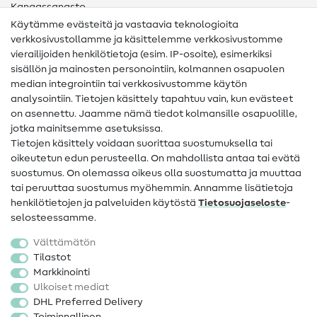
Kangassanasto
Käytämme evästeitä ja vastaavia teknologioita
Ompelusanasto
verkkosivustollamme ja käsittelemme verkkosivustomme
vierailijoiden henkilötietoja (esim. IP-osoite), esimerkiksi
Ompeluohjeet
sisällön ja mainosten personointiin, kolmannen osapuolen
median integrointiin tai verkkosivustomme käytön
Apua ja yhteystiedot
analysointiin. Tietojen käsittely tapahtuu vain, kun evästeet
on asennettu. Jaamme nämä tiedot kolmansille osapuolille,
Yhteystiedot
jotka mainitsemme asetuksissa.
Tietoa omistajanvaihdoksesta
Tietojen käsittely voidaan suorittaa suostumuksella tai
oikeutetun edun perusteella. On mahdollista antaa tai evätä
FAQ
suostumus. On olemassa oikeus olla suostumatta ja muuttaa
tai peruuttaa suostumus myöhemmin. Annamme lisätietoja
Peruutusoikeus
henkilötietojen ja palveluiden käytöstä
Tietosuojaseloste
-
Suosittu
selosteessamme.
Välttämätön
Kankaat
Tilastot
Markkinointi
Ompelutarvikkeet
Ulkoiset mediat
Ale
DHL Preferred Delivery