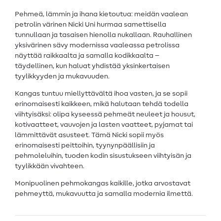
Pehmeä, lämmin ja ihana kietoutua: meidän vaalean
petrolin värinen Nicki Uni hurmaa samettisella
tunnullaan ja tasaisen hienolla nukallaan. Rauhallinen
yksivärinen sävy modernissa vaaleassa petrolissa
näyttää raikkaalta ja samalla kodikkaalta –
täydellinen, kun haluat yhdistää yksinkertaisen
tyylikkyyden ja mukavuuden.
Kangas tuntuu miellyttävältä ihoa vasten, ja se sopii
erinomaisesti kaikkeen, mikä halutaan tehdä todella
viihtyisäksi: olipa kyseessä pehmeät neuleet ja housut,
kotivaatteet, vauvojen ja lasten vaatteet, pyjamat tai
lämmittävät asusteet. Tämä Nicki sopii myös
erinomaisesti peittoihin, tyynynpäällisiin ja
pehmoleluihin, tuoden kodin sisustukseen viihtyisän ja
tyylikkään vivahteen.
Monipuolinen pehmokangas kaikille, jotka arvostavat
pehmeyttä, mukavuutta ja samalla modernia ilmettä.