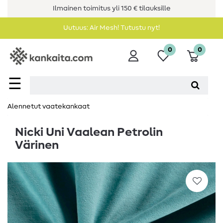
Ilmainen toimitus yli 150 € tilauksille
Uutuus: Air Mesh! Tutustu nyt!
0
0
☰
Alennetut vaatekankaat
Nicki Uni Vaalean Petrolin
Värinen