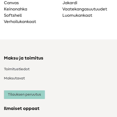
Canvas
Jakardi
Keinonahka
Vaatekangasuutuudet
Softshell
Luomukankaat
Verhoilukankaat
Maksu ja toimitus
Toimitustiedot
Maksutavat
Tilauksen peruutus
Ilmaiset oppaat