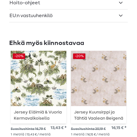
Hoito-ohjeet
EU:n vastuuhenkilö
Ehkä myös kiinnostavaa
-20%
-20%
-
Jersey Eläimiä & Vuoria
Jersey Kuunsirppi ja
T
Kermavalkoisella
Tähtiä Vaalean Beigenä
U
Digitaalinen
Digitaalinen
13,43 € *
16,15 € *
Suositushinta 16,79 €
Suositushinta 20,19 €
Suo
1
metriä
| 13,43 € / metriä
1
metriä
| 16,15 € / metriä
1
me