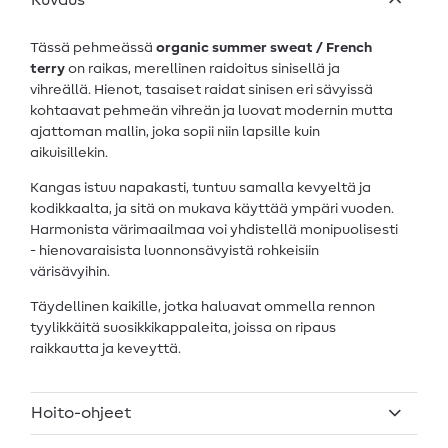
Kuvaus
Tässä pehmeässä
organic summer sweat / French
terry
on raikas, merellinen raidoitus sinisellä ja
vihreällä. Hienot, tasaiset raidat sinisen eri sävyissä
kohtaavat pehmeän vihreän ja luovat modernin mutta
ajattoman mallin, joka sopii niin lapsille kuin
aikuisillekin.
Kangas istuu napakasti, tuntuu samalla kevyeltä ja
kodikkaalta, ja sitä on mukava käyttää ympäri vuoden.
Harmonista värimaailmaa voi yhdistellä monipuolisesti
- hienovaraisista luonnonsävyistä rohkeisiin
värisävyihin.
Täydellinen kaikille, jotka haluavat ommella rennon
tyylikkäitä suosikkikappaleita, joissa on ripaus
raikkautta ja keveyttä.
Hoito-ohjeet