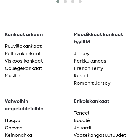
Kankaat arkeen
Muodikkaat kankaat
tyylillä
Puuvillakankaat
Pellavakankaat
Jersey
Viskoosikankaat
Farkkukangas
Collegekankaat
French Terry
Musliini
Resori
Romanit Jersey
Vahvoihin
Erikoiskankaat
ompeluideioihin
Tencel
Huopa
Bouclé
Canvas
Jakardi
Keinonahka
Vaatekangasuutuudet