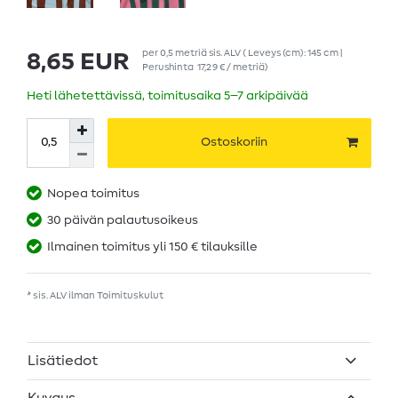
per
0,5
metriä
sis. ALV
( Leveys (cm): 145 cm |
8,65 EUR
Perushinta
17,29 € / metriä
)
Heti lähetettävissä, toimitusaika 5–7 arkipäivää
Ostoskoriin
Nopea toimitus
30 päivän palautusoikeus
Ilmainen toimitus yli 150 € tilauksille
* sis. ALV ilman
Toimituskulut
Lisätiedot