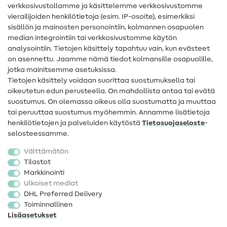
Ompelusanasto
verkkosivustollamme ja käsittelemme verkkosivustomme
vierailijoiden henkilötietoja (esim. IP-osoite), esimerkiksi
Ompeluohjeet
sisällön ja mainosten personointiin, kolmannen osapuolen
median integrointiin tai verkkosivustomme käytön
Apua ja yhteystiedot
analysointiin. Tietojen käsittely tapahtuu vain, kun evästeet
on asennettu. Jaamme nämä tiedot kolmansille osapuolille,
Yhteystiedot
jotka mainitsemme asetuksissa.
Tietoa omistajanvaihdoksesta
Tietojen käsittely voidaan suorittaa suostumuksella tai
oikeutetun edun perusteella. On mahdollista antaa tai evätä
FAQ
suostumus. On olemassa oikeus olla suostumatta ja muuttaa
tai peruuttaa suostumus myöhemmin. Annamme lisätietoja
Peruutusoikeus
henkilötietojen ja palveluiden käytöstä
Tietosuojaseloste
-
Suosittu
selosteessamme.
Välttämätön
Kankaat
Tilastot
Markkinointi
Ompelutarvikkeet
Ulkoiset mediat
Ale
DHL Preferred Delivery
Toiminnallinen
Lisäasetukset