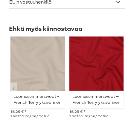
EU:n vastuuhenkilö
Ehkä myös kiinnostavaa
Luomusummersweat -
Luomusummersweat –
O
French Terry yksivärinen
French Terry yksivärinen
h
vaaleahiekka 066
viininpunainen 041
16,29 € *
16,29 € *
16,
1
metriä
| 16,29 € / metriä
1
metriä
| 16,29 € / metriä
1
me