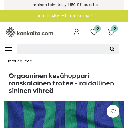
Ilmainen toimitus yli 150 € tilauksille
Uutuus: Air Mesh! Tutustu nyt!
0
0
☰
Luomucollege
Orgaaninen kesähuppari
ranskalainen frotee - raidallinen
sininen vihreä