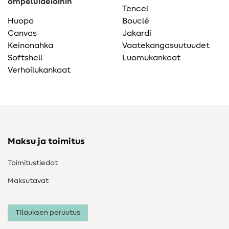
ompeluideioihin
Tencel
Huopa
Bouclé
Canvas
Jakardi
Keinonahka
Vaatekangasuutuudet
Softshell
Luomukankaat
Verhoilukankaat
Maksu ja toimitus
Toimitustiedot
Maksutavat
Tilauksen peruutus