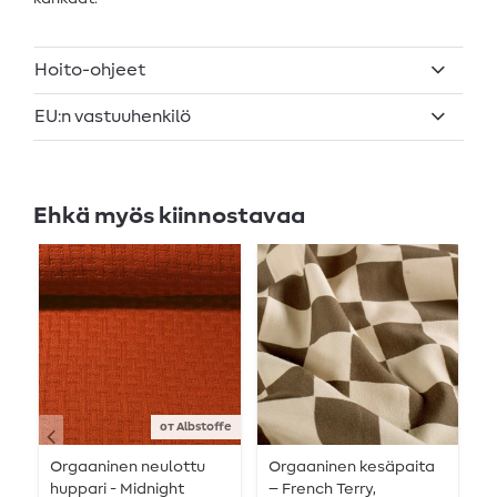
Hoito-ohjeet
EU:n vastuuhenkilö
Ehkä myös kiinnostavaa
от Albstoffe
Orgaaninen neulottu
Orgaaninen kesäpaita
O
huppari - Midnight
– French Terry,
H