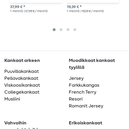
Woven Knitty Rust
ruudullinen, beige-
s
37,99 € *
19,39 € *
31,
(keskiyön kudottu)
vihreä
S
1
metriä
| 37,99 € / metriä
1
metriä
| 19,39 € / metriä
1
me
Kankaat arkeen
Muodikkaat kankaat
tyylillä
Puuvillakankaat
Pellavakankaat
Jersey
Viskoosikankaat
Farkkukangas
Collegekankaat
French Terry
Musliini
Resori
Romanit Jersey
Vahvoihin
Erikoiskankaat