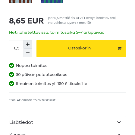
per
0,5
metriä
sis. ALV
( Leveys (cm): 145 cm |
8,65 EUR
Perushinta
17,29 € / metriä
)
Heti lähetettävissä, toimitusaika 5–7 arkipäivää
Ostoskoriin
Nopea toimitus
30 päivän palautusoikeus
Ilmainen toimitus yli 150 € tilauksille
* sis. ALV ilman
Toimituskulut
Lisätiedot