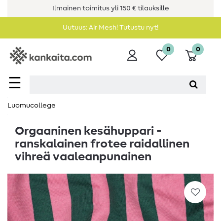
Ilmainen toimitus yli 150 € tilauksille
Uutuus: Air Mesh! Tutustu nyt!
0
0
☰
Luomucollege
Orgaaninen kesähuppari -
ranskalainen frotee raidallinen
vihreä vaaleanpunainen