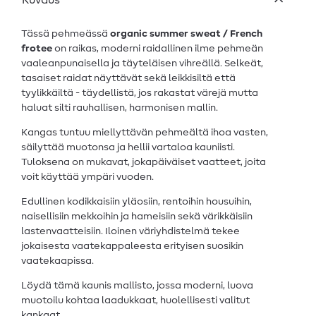
Kuvaus
Tässä pehmeässä
organic summer sweat / French
frotee
on raikas, moderni raidallinen ilme pehmeän
vaaleanpunaisella ja täyteläisen vihreällä. Selkeät,
tasaiset raidat näyttävät sekä leikkisiltä että
tyylikkäiltä - täydellistä, jos rakastat värejä mutta
haluat silti rauhallisen, harmonisen mallin.
Kangas tuntuu miellyttävän pehmeältä ihoa vasten,
säilyttää muotonsa ja hellii vartaloa kauniisti.
Tuloksena on mukavat, jokapäiväiset vaatteet, joita
voit käyttää ympäri vuoden.
Edullinen kodikkaisiin yläosiin, rentoihin housuihin,
naisellisiin mekkoihin ja hameisiin sekä värikkäisiin
lastenvaatteisiin. Iloinen väriyhdistelmä tekee
jokaisesta vaatekappaleesta erityisen suosikin
vaatekaapissa.
Löydä tämä kaunis mallisto, jossa moderni, luova
muotoilu kohtaa laadukkaat, huolellisesti valitut
kankaat.