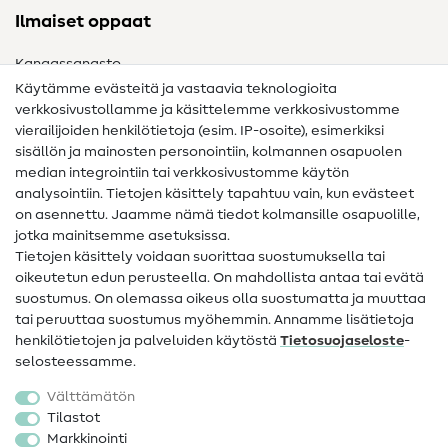
Ilmaiset oppaat
Kangassanasto
Käytämme evästeitä ja vastaavia teknologioita
Ompelusanasto
verkkosivustollamme ja käsittelemme verkkosivustomme
vierailijoiden henkilötietoja (esim. IP-osoite), esimerkiksi
Ompeluohjeet
sisällön ja mainosten personointiin, kolmannen osapuolen
median integrointiin tai verkkosivustomme käytön
Apua ja yhteystiedot
analysointiin. Tietojen käsittely tapahtuu vain, kun evästeet
on asennettu. Jaamme nämä tiedot kolmansille osapuolille,
Yhteystiedot
jotka mainitsemme asetuksissa.
Tietoa omistajanvaihdoksesta
Tietojen käsittely voidaan suorittaa suostumuksella tai
oikeutetun edun perusteella. On mahdollista antaa tai evätä
FAQ
suostumus. On olemassa oikeus olla suostumatta ja muuttaa
tai peruuttaa suostumus myöhemmin. Annamme lisätietoja
Peruutusoikeus
henkilötietojen ja palveluiden käytöstä
Tietosuojaseloste
-
Suosittu
selosteessamme.
Välttämätön
Kankaat
Tilastot
Markkinointi
Ompelutarvikkeet