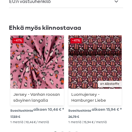
EU:n vastuuhenkilö
Ehkä myös kiinnostavaa
-41%
-41%
-
от Albstoffe
Jersey - Vanhan roosan
Luomujersey -
S
sävyinen langalla
Hamburger Liebe
D
värjätty leokuvio
Digitaalipainatus
P
alkaen 10,46 € *
alkaen 15,94 € *
Suositushinta
Suositushinta
Suo
kiiltävä Petit Bloom
17,59 €
26,79 €
19,
Jersey Bordeaux
1
metriä
| 10,46 € / metriä
1
metriä
| 15,94 € / metriä
1
me