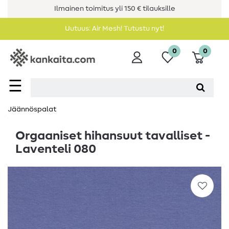
Ilmainen toimitus yli 150 € tilauksille
Uutuus: Air Mesh! Tutustu nyt!
0
0
☰
Jäännöspalat
Orgaaniset hihansuut tavalliset -
Laventeli 080