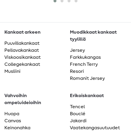
Kankaat arkeen
Muodikkaat kankaat
tyylillä
Puuvillakankaat
Pellavakankaat
Jersey
Viskoosikankaat
Farkkukangas
Collegekankaat
French Terry
Musliini
Resori
Romanit Jersey
Vahvoihin
Erikoiskankaat
ompeluideioihin
Tencel
Huopa
Bouclé
Canvas
Jakardi
Keinonahka
Vaatekangasuutuudet