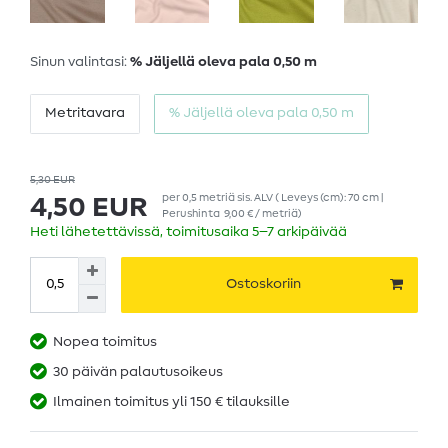
Sinun valintasi:
% Jäljellä oleva pala 0,50 m
Metritavara
% Jäljellä oleva pala 0,50 m
5,30 EUR
per
0,5
metriä
sis. ALV
( Leveys (cm): 70 cm |
4,50 EUR
Perushinta
9,00 € / metriä
)
Heti lähetettävissä, toimitusaika 5–7 arkipäivää
Ostoskoriin
Nopea toimitus
30 päivän palautusoikeus
Ilmainen toimitus yli 150 € tilauksille