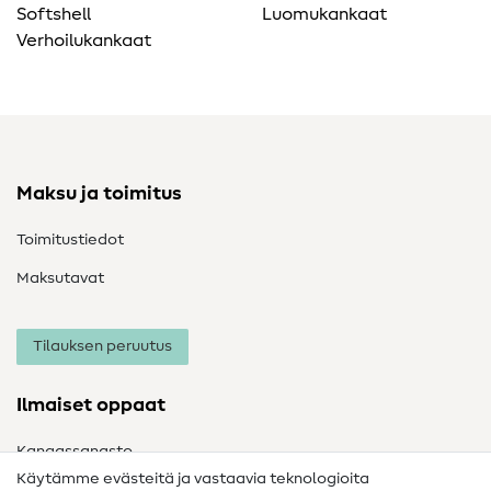
Softshell
Luomukankaat
Verhoilukankaat
Maksu ja toimitus
Toimitustiedot
Maksutavat
Tilauksen peruutus
Ilmaiset oppaat
Kangassanasto
Käytämme evästeitä ja vastaavia teknologioita
Ompelusanasto