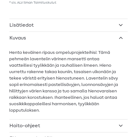
* sis. ALV ilman
Toimituskulut
Lisätiedot
Kuvaus
Hento keväinen ripaus ompeluprojekteihisi: Tämä
pehmeän laventelin värinen mansetti antaa
vaatteillesi tyylikkään ja rauhallisen ilmeen. Hieno
uurrettu rakenne takaa kauniin, tasaisen ulkonäön ja
tekee väristä erityisen hienostuneen. Laventelin sävy
sopii erinomaisesti pastellisävyjen, luonnonsävyjen ja
hillittyjen värien kanssa ja tuo samalla hienovaraisen
raikkaan korostuksen. Ihanteellinen, jos haluat antaa
suosikkikappaleillesi harmonisen, tyylikkään
lopputuloksen.
Hoito-ohjeet