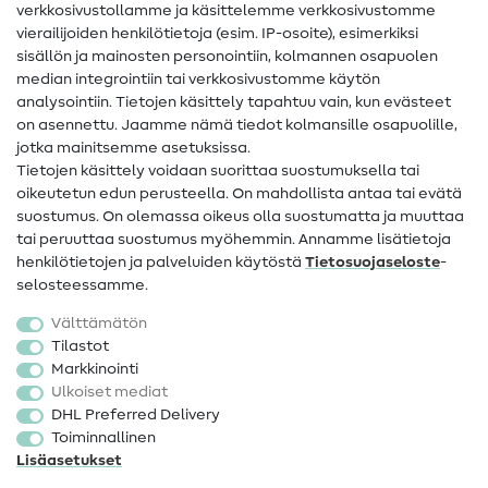
verkkosivustollamme ja käsittelemme verkkosivustomme
vierailijoiden henkilötietoja (esim. IP-osoite), esimerkiksi
Ompeluohjeet
sisällön ja mainosten personointiin, kolmannen osapuolen
median integrointiin tai verkkosivustomme käytön
Apua ja yhteystiedot
analysointiin. Tietojen käsittely tapahtuu vain, kun evästeet
on asennettu. Jaamme nämä tiedot kolmansille osapuolille,
Yhteystiedot
jotka mainitsemme asetuksissa.
Tietoa omistajanvaihdoksesta
Tietojen käsittely voidaan suorittaa suostumuksella tai
oikeutetun edun perusteella. On mahdollista antaa tai evätä
FAQ
suostumus. On olemassa oikeus olla suostumatta ja muuttaa
tai peruuttaa suostumus myöhemmin. Annamme lisätietoja
Peruutusoikeus
henkilötietojen ja palveluiden käytöstä
Tietosuojaseloste
-
Suosittu
selosteessamme.
Välttämätön
Kankaat
Tilastot
Markkinointi
Ompelutarvikkeet
Ulkoiset mediat
Ale
DHL Preferred Delivery
Toiminnallinen
Lisäasetukset