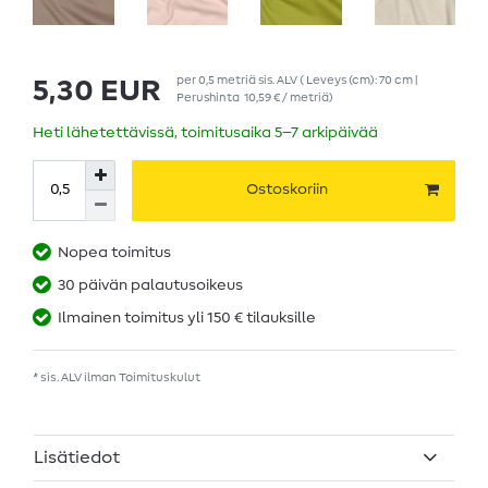
per
0,5
metriä
sis. ALV
( Leveys (cm): 70 cm |
5,30 EUR
Perushinta
10,59 € / metriä
)
Heti lähetettävissä, toimitusaika 5–7 arkipäivää
Ostoskoriin
Nopea toimitus
30 päivän palautusoikeus
Ilmainen toimitus yli 150 € tilauksille
* sis. ALV ilman
Toimituskulut
Lisätiedot