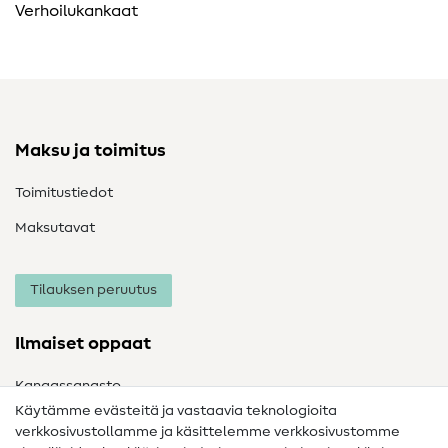
Verhoilukankaat
Maksu ja toimitus
Toimitustiedot
Maksutavat
Tilauksen peruutus
Ilmaiset oppaat
Kangassanasto
Käytämme evästeitä ja vastaavia teknologioita
Ompelusanasto
verkkosivustollamme ja käsittelemme verkkosivustomme