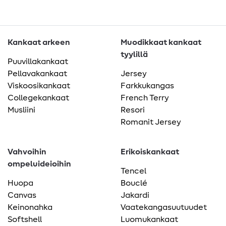
Kankaat arkeen
Muodikkaat kankaat
tyylillä
Puuvillakankaat
Pellavakankaat
Jersey
Viskoosikankaat
Farkkukangas
Collegekankaat
French Terry
Musliini
Resori
Romanit Jersey
Vahvoihin
Erikoiskankaat
ompeluideioihin
Tencel
Huopa
Bouclé
Canvas
Jakardi
Keinonahka
Vaatekangasuutuudet
Softshell
Luomukankaat