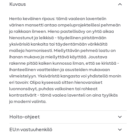
Kuvaus
Hento keväinen ripaus: tämä vaalean laventelin
värinen mansetti antaa ompeluprojekteillesi pehmeän
ja raikkaan ilmeen. Hieno pastellisävy on yhtä aikaa
hienostunut ja leikkisä - täydellinen piristämään
yksivärisiä kankaita tai täydentämään värikkäitä
malleja harmonisesti. Miellyttävän pehmeä laatu on
ihanan mukava ja miellyttävä käyttää. Joustava
rakenne pitää kaiken kunnossa ilman, että se kiristää -
ihanteellinen vaatteiden ja asusteiden mukavaan
viimeistelyyn. Yksiväristä kangasta voi yhdistellä monin
eri tavoin: Olipa kyseessä sitten hienovaraiset
luonnonsävyt, puhdas valkoinen tai rohkeat
kontrastivärit - tämä vaalea laventeli on aina tyylikäs
ja moderni valinta.
Hoito-ohjeet
EU:n vastuuhenkilö