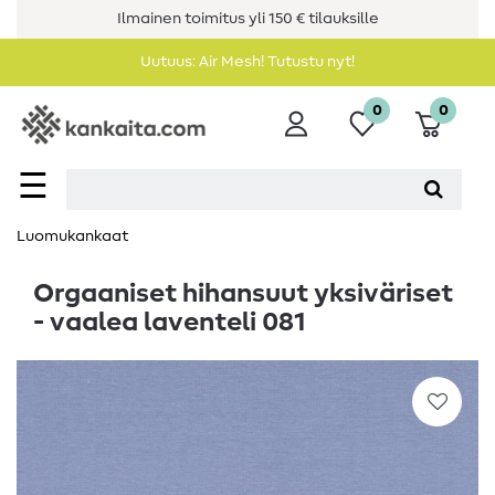
Ilmainen toimitus yli 150 € tilauksille
Uutuus: Air Mesh! Tutustu nyt!
0
0
☰
Luomukankaat
Orgaaniset hihansuut yksiväriset
- vaalea laventeli 081