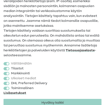
vierailijoiden henkilötietoja (esim. IP-osoite), esimerkiksi
Ompeluohjeet
sisällön ja mainosten personointiin, kolmannen osapuolen
median integrointiin tai verkkosivustomme käytön
Apua ja yhteystiedot
analysointiin. Tietojen käsittely tapahtuu vain, kun evästeet
on asennettu. Jaamme nämä tiedot kolmansille osapuolille,
Yhteystiedot
jotka mainitsemme asetuksissa.
Tietoa omistajanvaihdoksesta
Tietojen käsittely voidaan suorittaa suostumuksella tai
oikeutetun edun perusteella. On mahdollista antaa tai evätä
FAQ
suostumus. On olemassa oikeus olla suostumatta ja muuttaa
tai peruuttaa suostumus myöhemmin. Annamme lisätietoja
Peruutusoikeus
henkilötietojen ja palveluiden käytöstä
Tietosuojaseloste
-
Suosittu
selosteessamme.
Välttämätön
Kankaat
Tilastot
Markkinointi
Ompelutarvikkeet
Ulkoiset mediat
Ale
DHL Preferred Delivery
Toiminnallinen
Lisäasetukset
Hyväksy kaikki