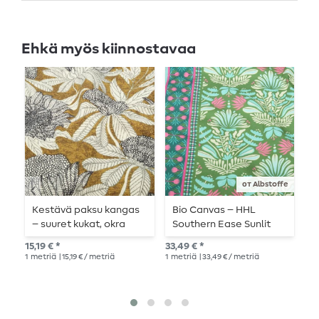
Ehkä myös kiinnostavaa
от Albstoffe
Kestävä paksu kangas
Bio Canvas – HHL
O
– suuret kukat, okra
Southern Ease Sunlit
B
Botanica vihreä
15,19 € *
33,49 € *
Suo
1
metriä
| 15,19 € / metriä
1
metriä
| 33,49 € / metriä
12,2
1
me