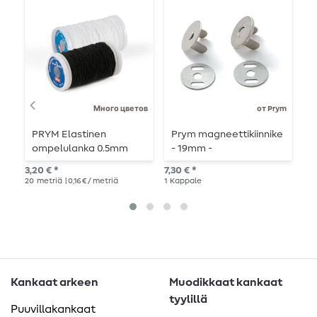
Много цветов
от Prym
PRYM Elastinen
Prym magneettikiinnike
P
ompelulanka 0.5mm
- 19mm -
S
hopeanvärinen - 1 kpl
-
3,20 € *
7,30 € *
16,
v
20
metriä
| 0,16 € / metriä
1
Kappale
Kankaat arkeen
Muodikkaat kankaat
tyylillä
Puuvillakankaat