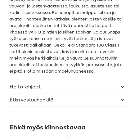
vauvan- ja lastenvaatteissa, laukuissa, asusteissa tai
kodin sisustuksessa. Painonapit on helppo sulkea ja
avata - ihanteellinen ratkaisu pienten lasten käsille tai
projekteihin, jotka on tehtävä nopeasti ja helposti.
Yhdessä VARIO-pihtien ja siihen sopivan Colour Snaps -
työkalun kanssa ne kiinnittyvät hetkessä ja istuvat
tukevasti paikallaan. Oeko-Tex® Standard 100 Class 1 -
sertifioinnin ansiosta voit käyttää niitä luottavaisin
mielin myös herkkäihoisille ja vauvoille suunnattuihin
projekteihin. Monipuolinen ja tyylikäs perusasuste, jota
ei pitäisi olla missään ompeluhuoneessa.
Hoito-ohjeet
EU:n vastuuhenkilö
Ehkä myös kiinnostavaa