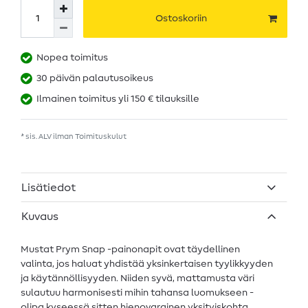
Ostoskoriin
Nopea toimitus
30 päivän palautusoikeus
Ilmainen toimitus yli 150 € tilauksille
* sis. ALV ilman
Toimituskulut
Lisätiedot
Kuvaus
Mustat Prym Snap -painonapit ovat täydellinen
valinta, jos haluat yhdistää yksinkertaisen tyylikkyyden
ja käytännöllisyyden. Niiden syvä, mattamusta väri
sulautuu harmonisesti mihin tahansa luomukseen -
olipa kyseessä sitten hienovarainen yksityiskohta