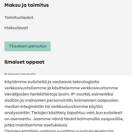
Maksu ja toimitus
Toimitustiedot
Maksutavat
Tilauksen peruutus
Ilmaiset oppaat
Kangassanasto
Käytämme evästeitä ja vastaavia teknologioita
Ompelusanasto
verkkosivustollamme ja käsittelemme verkkosivustomme
vierailijoiden henkilötietoja (esim. IP-osoite), esimerkiksi
Ompeluohjeet
sisällön ja mainosten personointiin, kolmannen osapuolen
Apua ja yhteystiedot
median integrointiin tai verkkosivustomme käytön
analysointiin. Tietojen käsittely tapahtuu vain, kun evästeet
on asennettu. Jaamme nämä tiedot kolmansille osapuolille,
Yhteystiedot
jotka mainitsemme asetuksissa.
Tietoa omistajanvaihdoksesta
Tietojen käsittely voidaan suorittaa suostumuksella tai