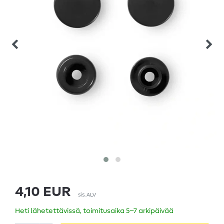
4,10 EUR
sis. ALV
Heti lähetettävissä, toimitusaika 5–7 arkipäivää