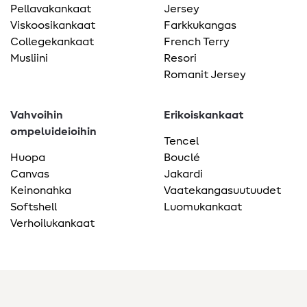
Pellavakankaat
Jersey
Viskoosikankaat
Farkkukangas
Collegekankaat
French Terry
Musliini
Resori
Romanit Jersey
Vahvoihin
Erikoiskankaat
ompeluideioihin
Tencel
Huopa
Bouclé
Canvas
Jakardi
Keinonahka
Vaatekangasuutuudet
Softshell
Luomukankaat
Verhoilukankaat