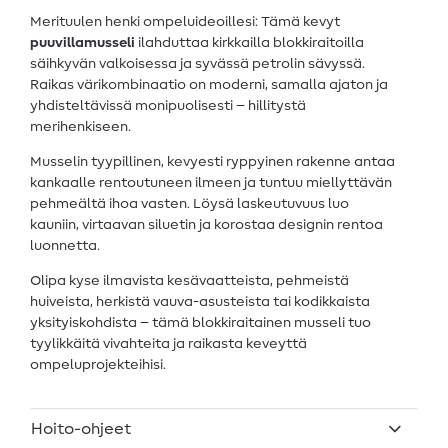
Merituulen henki ompeluideoillesi: Tämä kevyt
puuvillamusseli
ilahduttaa kirkkailla blokkiraitoilla
säihkyvän valkoisessa ja syvässä petrolin sävyssä.
Raikas värikombinaatio on moderni, samalla ajaton ja
yhdisteltävissä monipuolisesti – hillitystä
merihenkiseen.
Musselin tyypillinen, kevyesti ryppyinen rakenne antaa
kankaalle rentoutuneen ilmeen ja tuntuu miellyttävän
pehmeältä ihoa vasten. Löysä laskeutuvuus luo
kauniin, virtaavan siluetin ja korostaa designin rentoa
luonnetta.
Olipa kyse ilmavista kesävaatteista, pehmeistä
huiveista, herkistä vauva-asusteista tai kodikkaista
yksityiskohdista – tämä blokkiraitainen musseli tuo
tyylikkäitä vivahteita ja raikasta keveyttä
ompeluprojekteihisi.
Hoito-ohjeet