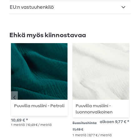
EU:n vastuuhenkilö
Ehkä myös kiinnostavaa
Puuvilla musliini - Petroli
Puuvilla musliini -
P
luonnonvalkoinen
p
10,69 € *
alkaen 9,77 € *
10,
Suositushinta
1
metriä
| 10,69 € / metriä
1
me
11,49 €
1
metriä
| 9,77 € / metriä