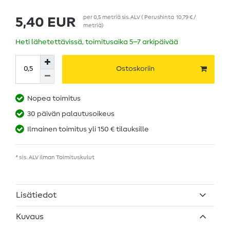
per
0,5
metriä
sis. ALV
(
Perushinta
10,79 € /
5,40 EUR
metriä
)
Heti lähetettävissä, toimitusaika 5–7 arkipäivää
Ostoskoriin
Nopea toimitus
30 päivän palautusoikeus
Ilmainen toimitus yli 150 € tilauksille
* sis. ALV ilman
Toimituskulut
Lisätiedot
Kuvaus