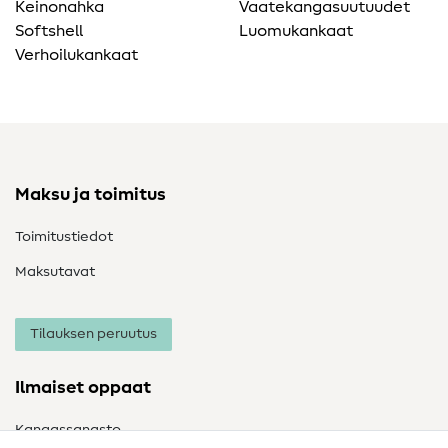
Keinonahka
Vaatekangasuutuudet
Softshell
Luomukankaat
Verhoilukankaat
Maksu ja toimitus
Toimitustiedot
Maksutavat
Tilauksen peruutus
Ilmaiset oppaat
Kangassanasto