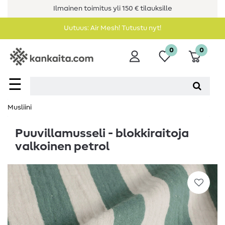
Ilmainen toimitus yli 150 € tilauksille
Uutuus: Air Mesh! Tutustu nyt!
0
0
☰
Musliini
Puuvillamusseli - blokkiraitoja
valkoinen petrol