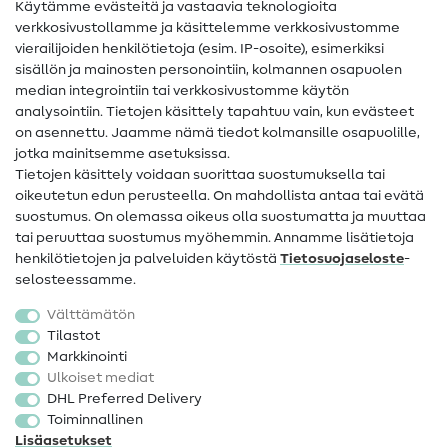
Käytämme evästeitä ja vastaavia teknologioita
Ompelusanasto
verkkosivustollamme ja käsittelemme verkkosivustomme
vierailijoiden henkilötietoja (esim. IP-osoite), esimerkiksi
Ompeluohjeet
sisällön ja mainosten personointiin, kolmannen osapuolen
median integrointiin tai verkkosivustomme käytön
Apua ja yhteystiedot
analysointiin. Tietojen käsittely tapahtuu vain, kun evästeet
on asennettu. Jaamme nämä tiedot kolmansille osapuolille,
Yhteystiedot
jotka mainitsemme asetuksissa.
Tietoa omistajanvaihdoksesta
Tietojen käsittely voidaan suorittaa suostumuksella tai
oikeutetun edun perusteella. On mahdollista antaa tai evätä
FAQ
suostumus. On olemassa oikeus olla suostumatta ja muuttaa
tai peruuttaa suostumus myöhemmin. Annamme lisätietoja
Peruutusoikeus
henkilötietojen ja palveluiden käytöstä
Tietosuojaseloste
-
Suosittu
selosteessamme.
Välttämätön
Kankaat
Tilastot
Markkinointi
Ompelutarvikkeet
Ulkoiset mediat
Ale
DHL Preferred Delivery
Toiminnallinen
Lisäasetukset