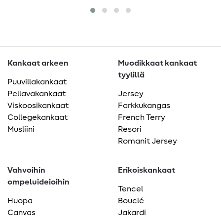
Kankaat arkeen
Muodikkaat kankaat
tyylillä
Puuvillakankaat
Pellavakankaat
Jersey
Viskoosikankaat
Farkkukangas
Collegekankaat
French Terry
Musliini
Resori
Romanit Jersey
Vahvoihin
Erikoiskankaat
ompeluideioihin
Tencel
Huopa
Bouclé
Canvas
Jakardi