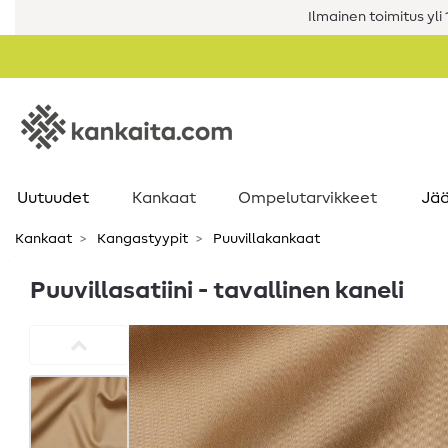
Ilmainen toimitus yli 1
Uutuudet
Kankaat
Ompelutarvikkeet
Jää
Kankaat
Kangastyypit
Puuvillakankaat
Puuvillasatiini - tavallinen kaneli