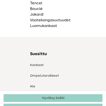
Tencel
Bouclé
Jakardi
Vaatekangasuutuudet
Luomukankaat
Suosittu
Kankaat
Ompelutarvikkeet
Ale
Hyväksy kaikki