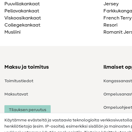
Puuvillakankaat
Jersey
Pellavakankaat
Farkkukang
Viskoosikankaat
French Terry
Collegekankaat
Resori
Musliini
Romanit Jer
Maksu ja toimitus
Ilmaiset o
Toimitustiedot
Kangassanas
Maksutavat
Ompelusanas
Ompeluohjee
Tilauksen peruutus
Käytämme evästeitä ja vastaavia teknologioita verkkosivustoll
henkilötietoja (esim. IP-osoite), esimerkiksi sisällön ja mainoste