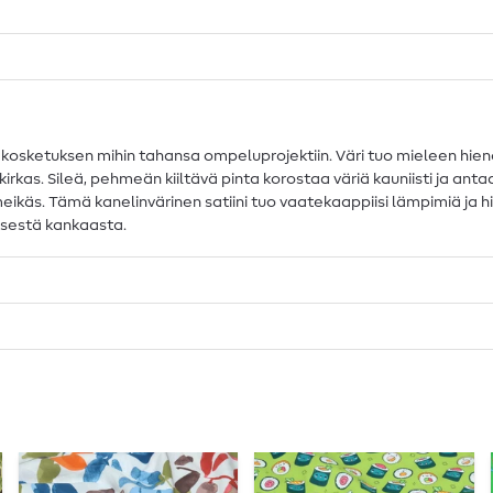
n kosketuksen mihin tahansa ompeluprojektiin. Väri tuo mieleen hi
an kirkas. Sileä, pehmeän kiiltävä pinta korostaa väriä kauniisti ja 
meikäs. Tämä kanelinvärinen satiini tuo vaatekaappiisi lämpimiä ja hi
risestä kankaasta.