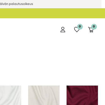
äivän palautusoikeus
0
0