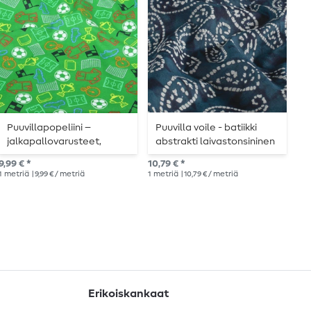
Puuvillapopeliini –
Puuvilla voile - batiikki
Y
jalkapallovarusteet,
abstrakti laivastonsininen
–
ruohonvihreä
9,99 € *
10,79 € *
11,
1
metriä
| 9,99 € / metriä
1
metriä
| 10,79 € / metriä
1
me
Erikoiskankaat