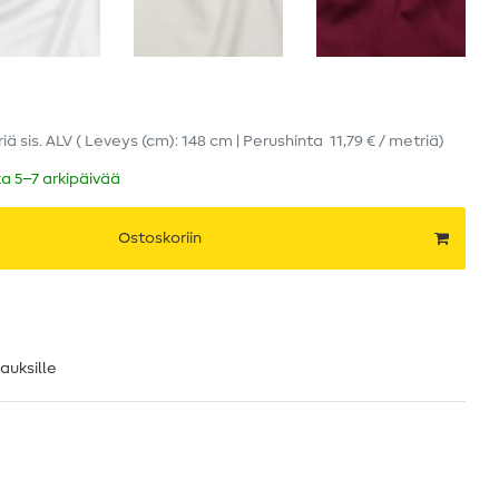
riä
sis. ALV
( Leveys (cm): 148 cm | Perushinta
11,79 € / metriä
)
ka 5–7 arkipäivää
Ostoskoriin
lauksille