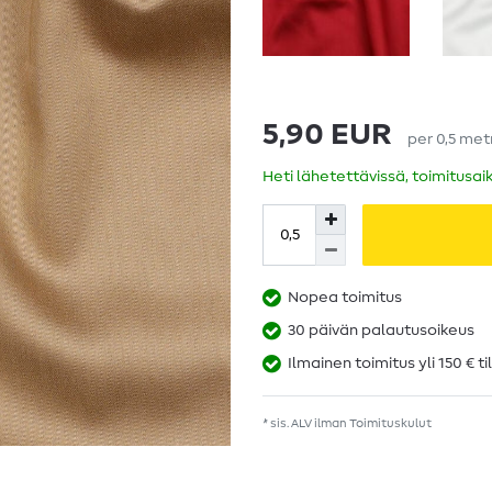
5,90 EUR
per
0,5
met
Heti lähetettävissä, toimitusai
Nopea toimitus
30 päivän palautusoikeus
Ilmainen toimitus yli 150 € ti
* sis. ALV ilman
Toimituskulut