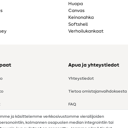
Huopa
as
Canvas
Keinonahka
Softshell
sey
Verhoilukankaat
ppaat
Apua ja yhteystiedot
to
Yhteystiedot
to
Tietoa omistajanvaihdoksesta
t
FAQ
amme ja käsittelemme verkkosivustomme vierailijoiden
Peruutusoikeus
n personointiin, kolmannen osapuolen median integrointiin tai