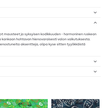
enot mausteet ja syksyisen kodikkuuden - harmoninen ruskean
antaa kankaan hohtavan hienovaraisesti valon vaikutuksesta.
enostuneita aksentteja, olipa kyse sitten tyylikkäistä