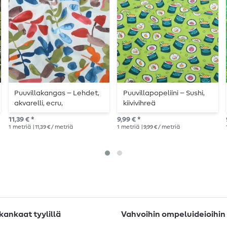
Puuvillakangas – Lehdet,
Puuvillapopeliini – Sushi,
akvarelli, ecru,
kiivivihreä
monivärinen
11,39 € *
9,99 € *
1
metriä
| 11,39 € / metriä
1
metriä
| 9,99 € / metriä
ankaat tyylillä
Vahvoihin ompeluideioihin