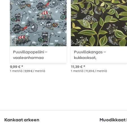
Puuvillapopeliini –
Puuvillakangas –
vaaleanharmaa
kukkaoksat,
tummanruskea
9,99 € *
11,39 € *
1
metriä
| 9,99 € / metriä
1
metriä
| 11,39 € / metriä
Kankaat arkeen
Muodikkaat k