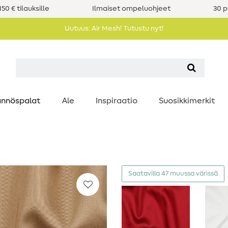
50 € tilauksille
Ilmaiset ompeluohjeet
30 p
Uutuus: Air Mesh! Tutustu nyt!
nnöspalat
Ale
Inspiraatio
Suosikkimerkit
Saatavilla 47 muussa värissä