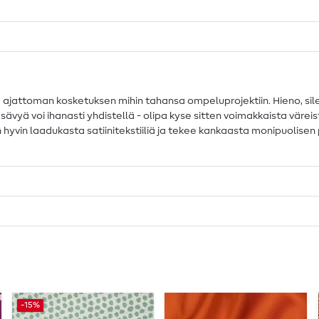
a ajattoman kosketuksen mihin tahansa ompeluprojektiin. Hieno, sile
ä voi ihanasti yhdistellä - olipa kyse sitten voimakkaista väreistä
n hyvin laadukasta satiinitekstiiliä ja tekee kankaasta monipuolisen
-15%