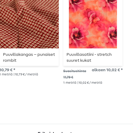
Puuvillakangas – punaiset
Puuvillasatiini - stretch
P
rombit
suuret kukat
B
vaaleanpunainen
m
10,79 € *
alkaen 10,02 € *
12,
Suositushinta
1
metriä
| 10,79 € / metriä
1
Ka
11,79 €
1
metriä
| 10,02 € / metriä