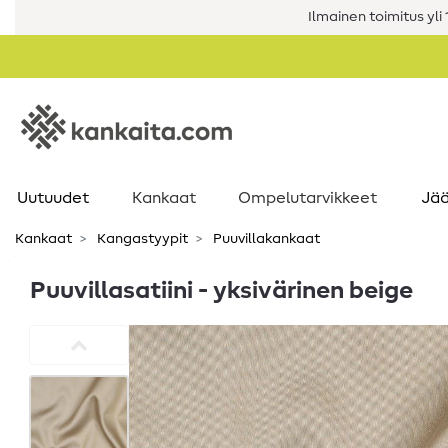
Ilmainen toimitus yli 1
Uutuudet
Kankaat
Ompelutarvikkeet
Jää
Kankaat
Kangastyypit
Puuvillakankaat
Puuvillasatiini - yksivärinen beige