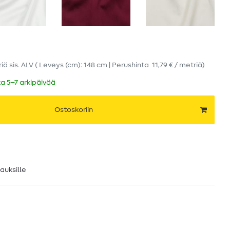
riä
sis. ALV
( Leveys (cm): 148 cm | Perushinta
11,79 € / metriä
)
ka 5–7 arkipäivää
Ostoskoriin
lauksille