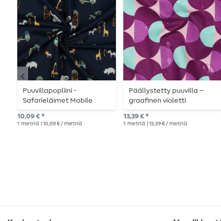
Puuvillapopliini -
Päällystetty puuvilla –
Safarieläimet Mobile
graafinen violetti
Navy
10,09 € *
13,39 € *
1
metriä
| 10,09 € / metriä
1
metriä
| 13,39 € / metriä