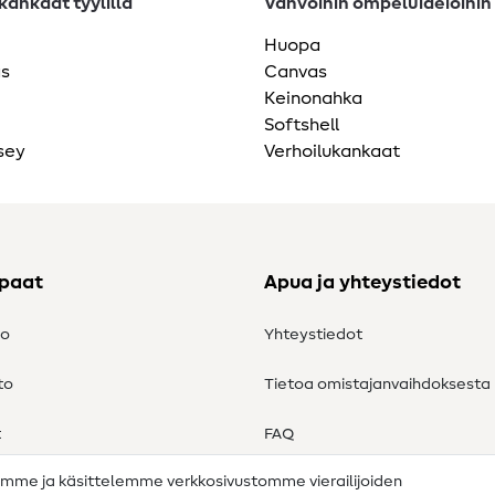
ankaat tyylillä
Vahvoihin ompeluideioihin
Huopa
as
Canvas
Keinonahka
Softshell
sey
Verhoilukankaat
ppaat
Apua ja yhteystiedot
to
Yhteystiedot
to
Tietoa omistajanvaihdoksesta
t
FAQ
amme ja käsittelemme verkkosivustomme vierailijoiden
Peruutusoikeus