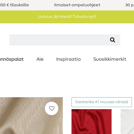
50 € tilauksille
Ilmaiset ompeluohjeet
30 p
Uutuus: Air Mesh! Tutustu nyt!
nnöspalat
Ale
Inspiraatio
Suosikkimerkit
Saatavilla 47 muussa värissä