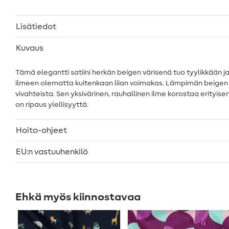
Lisätiedot
Kuvaus
Tämä elegantti satiini herkän beigen värisenä tuo tyylikkään j
ilmeen olematta kuitenkaan liian voimakas. Lämpimän beigen sävy
vivahteista. Sen yksivärinen, rauhallinen ilme korostaa erityise
on ripaus ylellisyyttä.
Hoito-ohjeet
EU:n vastuuhenkilö
Ehkä myös kiinnostavaa