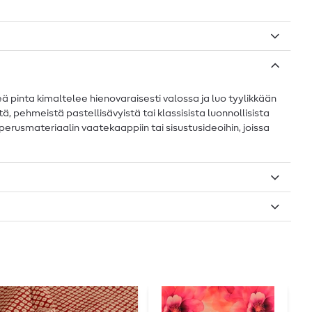
ä pinta kimaltelee hienovaraisesti valossa ja luo tyylikkään
, pehmeistä pastellisävyistä tai klassisista luonnollisista
 perusmateriaalin vaatekaappiin tai sisustusideoihin, joissa