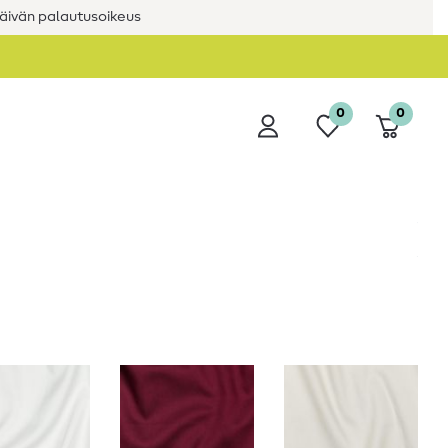
äivän palautusoikeus
0
0