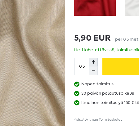
5,90 EUR
per
0,5
met
Heti lähetettävissä, toimitusai
Nopea toimitus
30 päivän palautusoikeus
Ilmainen toimitus yli 150 € ti
* sis. ALV ilman
Toimituskulut