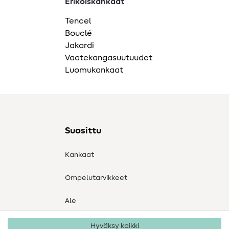
Erikoiskankaat
Tencel
Bouclé
Jakardi
Vaatekangasuutuudet
Luomukankaat
Suosittu
Kankaat
Ompelutarvikkeet
Ale
Hyväksy kaikki