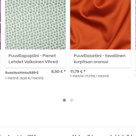
Puuvillapopliini - Pienet
Puuvillasatiini - tavallinen
Lehdet Valkoinen Vihreä
kurpitsan oranssi
8,50 € *
11,79 € *
Suositushinta 9,99 €
1
metriä
| 11,79 € / metriä
1
metriä
| 8,50 € / metriä