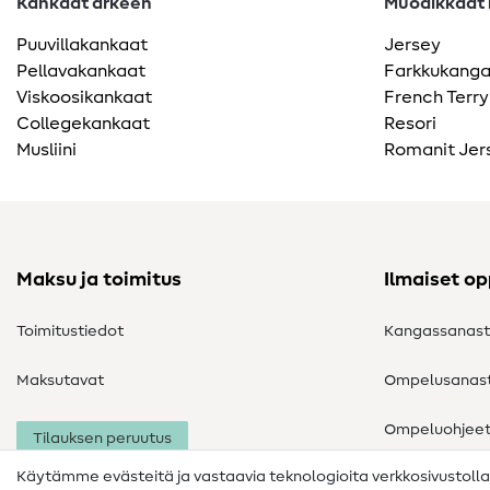
Kankaat arkeen
Muodikkaat k
Puuvillakankaat
Jersey
Pellavakankaat
Farkkukang
Viskoosikankaat
French Terry
Collegekankaat
Resori
Musliini
Romanit Jer
Maksu ja toimitus
Ilmaiset o
Toimitustiedot
Kangassanas
Maksutavat
Ompelusanas
Ompeluohjee
Tilauksen peruutus
Käytämme evästeitä ja vastaavia teknologioita verkkosivustoll