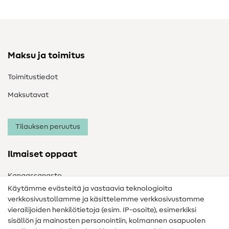
Maksu ja toimitus
Toimitustiedot
Maksutavat
Tilauksen peruutus
Ilmaiset oppaat
Kangassanasto
Käytämme evästeitä ja vastaavia teknologioita
Ompelusanasto
verkkosivustollamme ja käsittelemme verkkosivustomme
vierailijoiden henkilötietoja (esim. IP-osoite), esimerkiksi
Ompeluohjeet
sisällön ja mainosten personointiin, kolmannen osapuolen