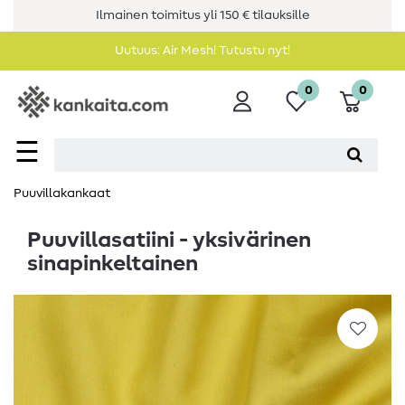
Ilmainen toimitus yli 150 € tilauksille
Uutuus: Air Mesh! Tutustu nyt!
0
0
☰
Puuvillakankaat
Puuvillasatiini - yksivärinen
sinapinkeltainen