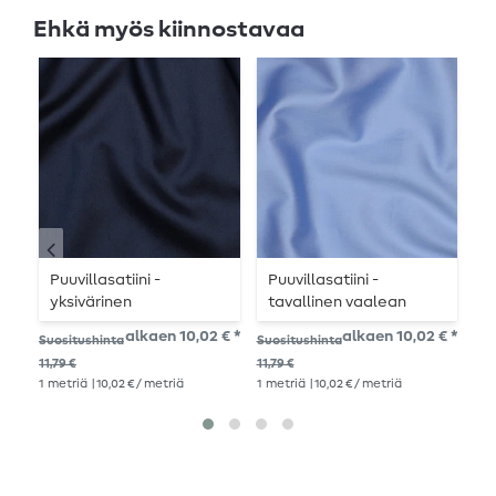
Ehkä myös kiinnostavaa
Puuvillasatiini -
Puuvillasatiini -
P
yksivärinen
tavallinen vaalean
P
laivastonsininen
laventelin sininen
k
alkaen 10,02 € *
alkaen 10,02 € *
10,
Suositushinta
Suositushinta
1
me
11,79 €
11,79 €
1
metriä
| 10,02 € / metriä
1
metriä
| 10,02 € / metriä