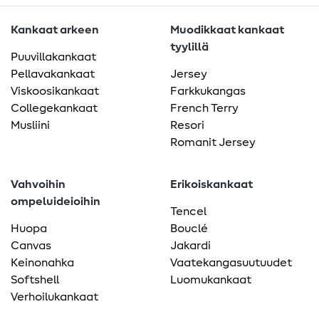
Kankaat arkeen
Muodikkaat kankaat
tyylillä
Puuvillakankaat
Pellavakankaat
Jersey
Viskoosikankaat
Farkkukangas
Collegekankaat
French Terry
Musliini
Resori
Romanit Jersey
Vahvoihin
Erikoiskankaat
ompeluideioihin
Tencel
Huopa
Bouclé
Canvas
Jakardi
Keinonahka
Vaatekangasuutuudet
Softshell
Luomukankaat
Verhoilukankaat