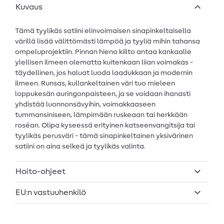
Kuvaus
Tämä tyylikäs satiini elinvoimaisen sinapinkeltaisella
värillä lisää välittömästi lämpöä ja tyyliä mihin tahansa
ompeluprojektiin. Pinnan hieno kiilto antaa kankaalle
ylellisen ilmeen olematta kuitenkaan liian voimakas -
täydellinen, jos haluat luoda laadukkaan ja modernin
ilmeen. Runsas, kullankeltainen väri tuo mieleen
loppukesän auringonpaisteen, ja se voidaan ihanasti
yhdistää luonnonsävyihin, voimakkaaseen
tummansiniseen, lämpimään ruskeaan tai herkkään
roséan. Olipa kyseessä erityinen katseenvangitsija tai
tyylikäs perusväri - tämä sinapinkeltainen yksivärinen
satiini on aina selkeä ja tyylikäs valinta.
Hoito-ohjeet
EU:n vastuuhenkilö