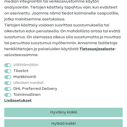
median integrointiin tai verkkosivustomme käytön
Apua ja yhteystiedot
analysointiin. Tietojen käsittely tapahtuu vain, kun evästeet
on asennettu. Jaamme nämä tiedot kolmansille osapuolille,
Yhteystiedot
jotka mainitsemme asetuksissa.
Tietoa omistajanvaihdoksesta
Tietojen käsittely voidaan suorittaa suostumuksella tai
oikeutetun edun perusteella. On mahdollista antaa tai evätä
FAQ
suostumus. On olemassa oikeus olla suostumatta ja muuttaa
tai peruuttaa suostumus myöhemmin. Annamme lisätietoja
Peruutusoikeus
henkilötietojen ja palveluiden käytöstä
Tietosuojaseloste
-
Suosittu
selosteessamme.
Välttämätön
Kankaat
Tilastot
Markkinointi
Ompelutarvikkeet
Ulkoiset mediat
Ale
DHL Preferred Delivery
Toiminnallinen
Lisäasetukset
Hyväksy kaikki
Hylkää kaikki
Yhteystiedot
Tietosuoja
Käyttöehdot