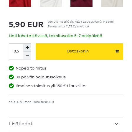
per
0,5
metriä
sis. ALV
( Leveys (cm): 148 cm |
5,90 EUR
Perushinta
11,79 € / metriä
)
Heti lähetettävissä, toimitusaika 5–7 arkipäivää
Ostoskoriin
Nopea toimitus
30 päivän palautusoikeus
Ilmainen toimitus yli 150 € tilauksille
* sis. ALV ilman
Toimituskulut
Lisätiedot