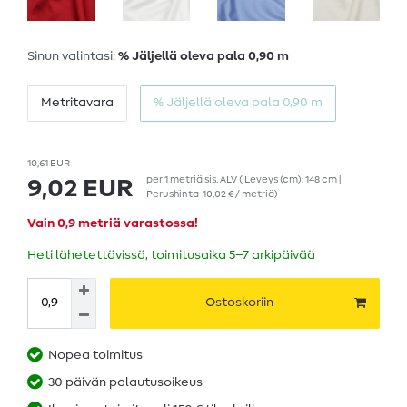
Sinun valintasi:
% Jäljellä oleva pala 0,90 m
Metritavara
% Jäljellä oleva pala 0,90 m
10,61 EUR
per
1
metriä
sis. ALV
( Leveys (cm): 148 cm |
9,02 EUR
Perushinta
10,02 € / metriä
)
Vain 0,9 metriä varastossa!
Heti lähetettävissä, toimitusaika 5–7 arkipäivää
Ostoskoriin
Nopea toimitus
30 päivän palautusoikeus