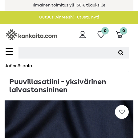
Ilmainen toimitus yli 150 € tilauksille
Uutuus: Air Mesh! Tutustu nyt!
0
0
☰
Jäännöspalat
Puuvillasatiini - yksivärinen
laivastonsininen