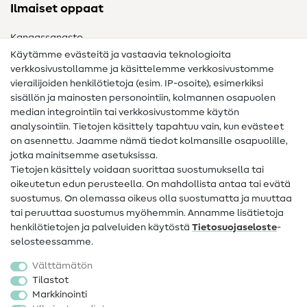
Ilmaiset oppaat
Kangassanasto
Käytämme evästeitä ja vastaavia teknologioita
Ompelusanasto
verkkosivustollamme ja käsittelemme verkkosivustomme
vierailijoiden henkilötietoja (esim. IP-osoite), esimerkiksi
Ompeluohjeet
sisällön ja mainosten personointiin, kolmannen osapuolen
median integrointiin tai verkkosivustomme käytön
Apua ja yhteystiedot
analysointiin. Tietojen käsittely tapahtuu vain, kun evästeet
on asennettu. Jaamme nämä tiedot kolmansille osapuolille,
Yhteystiedot
jotka mainitsemme asetuksissa.
Tietoa omistajanvaihdoksesta
Tietojen käsittely voidaan suorittaa suostumuksella tai
oikeutetun edun perusteella. On mahdollista antaa tai evätä
FAQ
suostumus. On olemassa oikeus olla suostumatta ja muuttaa
tai peruuttaa suostumus myöhemmin. Annamme lisätietoja
Peruutusoikeus
henkilötietojen ja palveluiden käytöstä
Tietosuojaseloste
-
Suosittu
selosteessamme.
Välttämätön
Kankaat
Tilastot
Markkinointi
Ompelutarvikkeet