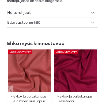
malleja, joissa on ripaus eleganssia.
Hoito-ohjeet
EU:n vastuuhenkilö
Ehkä myös kiinnostavaa
Loppuunmyyty
Loppuunmyyty
L
Mekko- ja paitakangas
Mekko- ja paitakangas
R
– elastinen ruusunpuu
- elastaani
-