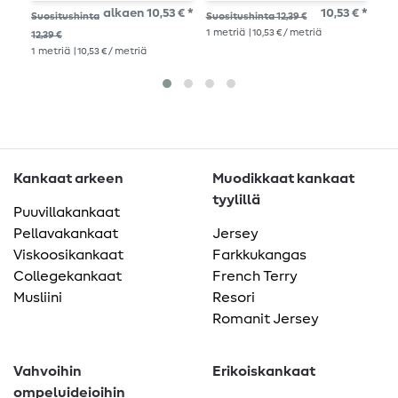
viininpunainen
alkaen 10,53 € *
10,53 € *
Suositushinta
Suositushinta 12,39 €
Suo
1
metriä
| 10,53 € / metriä
1
me
12,39 €
1
metriä
| 10,53 € / metriä
Kankaat arkeen
Muodikkaat kankaat
tyylillä
Puuvillakankaat
Pellavakankaat
Jersey
Viskoosikankaat
Farkkukangas
Collegekankaat
French Terry
Musliini
Resori
Romanit Jersey
Vahvoihin
Erikoiskankaat
ompeluideioihin