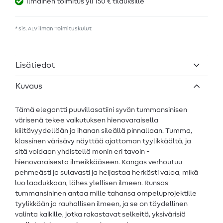
Ilmainen toimitus yli 150 € tilauksille
* sis. ALV ilman
Toimituskulut
Lisätiedot
Kuvaus
Tämä elegantti puuvillasatiini syvän tummansinisen
värisenä tekee vaikutuksen hienovaraisella
kiiltävyydellään ja ihanan sileällä pinnallaan. Tumma,
klassinen värisävy näyttää ajattoman tyylikkäältä, ja
sitä voidaan yhdistellä monin eri tavoin -
hienovaraisesta ilmeikkääseen. Kangas verhoutuu
pehmeästi ja sulavasti ja heijastaa herkästi valoa, mikä
luo laadukkaan, lähes ylellisen ilmeen. Runsas
tummansininen antaa mille tahansa ompeluprojektille
tyylikkään ja rauhallisen ilmeen, ja se on täydellinen
valinta kaikille, jotka rakastavat selkeitä, yksivärisiä