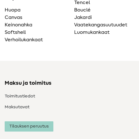
Tencel
Huopa
Bouclé
Canvas
Jakardi
Keinonahka
Vaatekangasuutuudet
Softshell
Luomukankaat
Verhoilukankaat
Maksu ja toimitus
Toimitustiedot
Maksutavat
Tilauksen peruutus