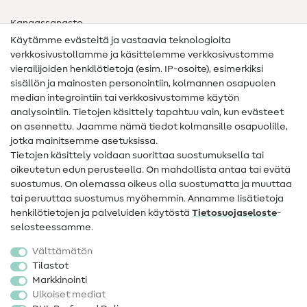
Kangassanasto
Käytämme evästeitä ja vastaavia teknologioita
Ompelusanasto
verkkosivustollamme ja käsittelemme verkkosivustomme
vierailijoiden henkilötietoja (esim. IP-osoite), esimerkiksi
Ompeluohjeet
sisällön ja mainosten personointiin, kolmannen osapuolen
median integrointiin tai verkkosivustomme käytön
Apua ja yhteystiedot
analysointiin. Tietojen käsittely tapahtuu vain, kun evästeet
on asennettu. Jaamme nämä tiedot kolmansille osapuolille,
Yhteystiedot
jotka mainitsemme asetuksissa.
Tietoa omistajanvaihdoksesta
Tietojen käsittely voidaan suorittaa suostumuksella tai
oikeutetun edun perusteella. On mahdollista antaa tai evätä
FAQ
suostumus. On olemassa oikeus olla suostumatta ja muuttaa
tai peruuttaa suostumus myöhemmin. Annamme lisätietoja
Peruutusoikeus
henkilötietojen ja palveluiden käytöstä
Tietosuojaseloste
-
Suosittu
selosteessamme.
Välttämätön
Kankaat
Tilastot
Markkinointi
Ompelutarvikkeet
Ulkoiset mediat
Ale