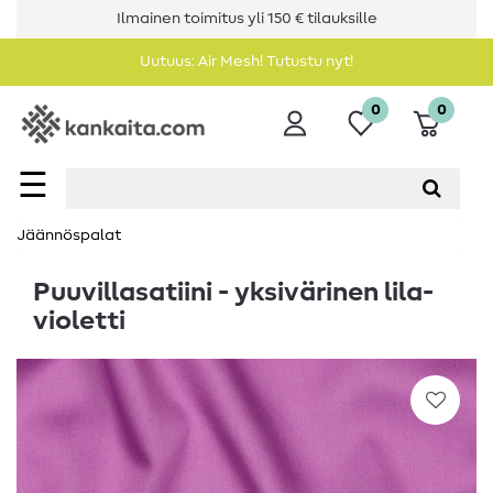
Ilmainen toimitus yli 150 € tilauksille
Uutuus: Air Mesh! Tutustu nyt!
0
0
☰
Jäännöspalat
Puuvillasatiini - yksivärinen lila-
violetti