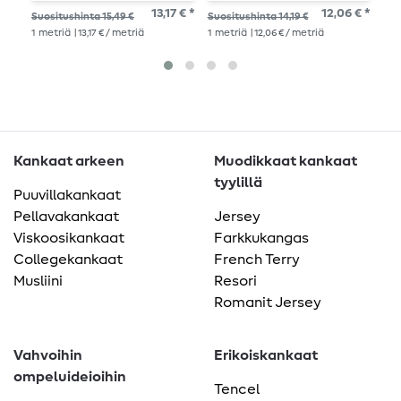
värjätty
13,17 € *
12,06 € *
Suositushinta 15,49 €
Suositushinta 14,19 €
Suo
1
metriä
| 13,17 € / metriä
1
metriä
| 12,06 € / metriä
1
me
Kankaat arkeen
Muodikkaat kankaat
tyylillä
Puuvillakankaat
Pellavakankaat
Jersey
Viskoosikankaat
Farkkukangas
Collegekankaat
French Terry
Musliini
Resori
Romanit Jersey
Vahvoihin
Erikoiskankaat
ompeluideioihin
Tencel