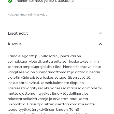
Ilmainen toimitus yli 150 € tilauksille
* sis. ALV ilman
Toimituskulut
Lisätiedot
Kuvaus
Tämä elegantti puuvillasatiini, jonka väri on
voimakkaan violetti, antaa erityisen kosketuksen mihin
tahansa ompeluprojektiin. Sileä, hienosti hohtava pinta
vangitsee valon huomaamattomasti ja antaa runsaan
violetin värin loistaa, joskus salaperäisen syvältä,
joskus säteilevästi, katselukulmasta riippuen.
Tasaisesti värjätyssä yksivärisessä mallissa on moderni
mutta ajattoman tyylikäs ilme - täydellinen, jos
rakastat selkeitä värejä ja arvostat laadukasta
ulkonäköä. Halusitpa sitten asettaa korostuksia tai
luoda tyylikkään yksivärisen ilmeen: Tämä