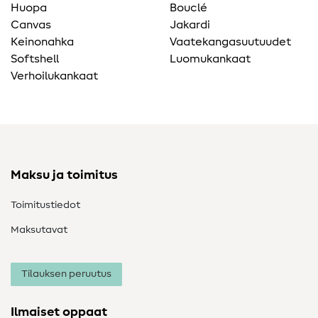
Huopa
Bouclé
Canvas
Jakardi
Keinonahka
Vaatekangasuutuudet
Softshell
Luomukankaat
Verhoilukankaat
Maksu ja toimitus
Toimitustiedot
Maksutavat
Tilauksen peruutus
Ilmaiset oppaat