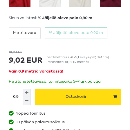
Sinun valintasi:
% Jäljellä oleva pala 0,90 m
Metritavara
% Jäljellä oleva pala 0,90 m
10,61 EUR
per
1
metriä
sis. ALV
( Leveys (cm): 148 cm |
9,02 EUR
Perushinta
10,02 € / metriä
)
Vain 0,9 metriä varastossa!
Heti lähetettävissä, toimitusaika 5–7 arkipäivää
Ostoskoriin
Nopea toimitus
30 päivän palautusoikeus