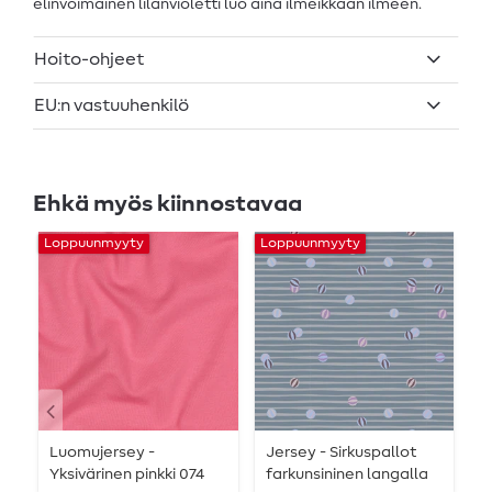
elinvoimainen lilanvioletti luo aina ilmeikkään ilmeen.
Hoito-ohjeet
EU:n vastuuhenkilö
Ehkä myös kiinnostavaa
Loppuunmyyty
Loppuunmyyty
L
Luomujersey -
Jersey - Sirkuspallot
P
Yksivärinen pinkki 074
farkunsininen langalla
A