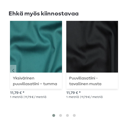
Ehkä myös kiinnostavaa
-
Yksivärinen
Puuvillasatiini -
P
puuvillasatiini – tumma
tavallinen musta
a
turkoosi
11,79 € *
11,79 € *
Suo
1
metriä
| 11,79 € / metriä
1
metriä
| 11,79 € / metriä
1
me