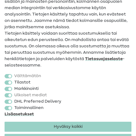
sisällön ja mainosten personointiin, kolmannen osapuolen
median integrointiin tai verkkosivustomme käytön
Apua ja yhteystiedot
analysointiin. Tietojen käsittely tapahtuu vain, kun evästeet
on asennettu. Jaamme nämä tiedot kolmansille osapuolille,
Yhteystiedot
jotka mainitsemme asetuksissa.
Tietoa omistajanvaihdoksesta
Tietojen käsittely voidaan suorittaa suostumuksella tai
oikeutetun edun perusteella. On mahdollista antaa tai evätä
FAQ
suostumus. On olemassa oikeus olla suostumatta ja muuttaa
tai peruuttaa suostumus myöhemmin. Annamme lisätietoja
Peruutusoikeus
henkilötietojen ja palveluiden käytöstä
Tietosuojaseloste
-
Suosittu
selosteessamme.
Välttämätön
Kankaat
Tilastot
Markkinointi
Ompelutarvikkeet
Ulkoiset mediat
Ale
DHL Preferred Delivery
Toiminnallinen
Lisäasetukset
Hyväksy kaikki