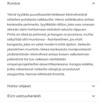
Kuvaus
Tämä tyylikäs puuvillasatiini kirkkaan kiivinvihreänä
säteilee puhdasta raikkautta. Hieno satiinikudos antaa
kankaalle pehmeän, tyylikkään kiillon, joka saa runsaan
vihreän värin hohtamaan elävästi valosta riippuen.
Pinta on sileä ja pehmeä, ja kangas on joustava, mutta
säilyttää silti muotonsa - ihanteellinen, jos etsit
kangasta, joka on sekä moderni että ajaton. Selkeän
yksivärinen muotoilu tekee kankaasta monipuolisesti
yhdisteltävän: kiivinvihreä antaa iloisen vaikutelman
päävärinä tai tuo raikkaan väriläiskän
ompeluprojekteihisi aksenttikankaana. Kangas kaikille,
jotka rakastavat rohkeita värejä ja arvostavat
eleganttia, hieman kiiltävää ilmettä.
Hoito-ohjeet
EU:n vastuuhenkilö