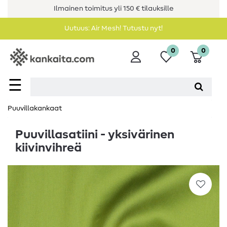
Ilmainen toimitus yli 150 € tilauksille
Uutuus: Air Mesh! Tutustu nyt!
0
0
☰
Puuvillakankaat
Puuvillasatiini - yksivärinen
kiivinvihreä