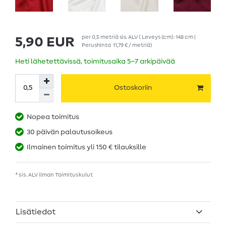
per
0,5
metriä
sis. ALV
( Leveys (cm): 148 cm |
5,90 EUR
Perushinta
11,79 € / metriä
)
Heti lähetettävissä, toimitusaika 5–7 arkipäivää
Ostoskoriin
Nopea toimitus
30 päivän palautusoikeus
Ilmainen toimitus yli 150 € tilauksille
* sis. ALV ilman
Toimituskulut
Lisätiedot