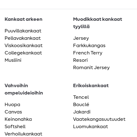
Kankaat arkeen
Muodikkaat kankaat
tyylillä
Puuvillakankaat
Pellavakankaat
Jersey
Viskoosikankaat
Farkkukangas
Collegekankaat
French Terry
Musliini
Resori
Romanit Jersey
Vahvoihin
Erikoiskankaat
ompeluideioihin
Tencel
Huopa
Bouclé
Canvas
Jakardi
Keinonahka
Vaatekangasuutuudet
Softshell
Luomukankaat
Verhoilukankaat