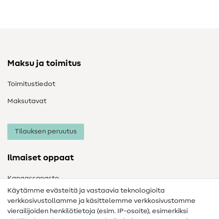
Maksu ja toimitus
Toimitustiedot
Maksutavat
Tilauksen peruutus
Ilmaiset oppaat
Kangassanasto
Käytämme evästeitä ja vastaavia teknologioita
Ompelusanasto
verkkosivustollamme ja käsittelemme verkkosivustomme
vierailijoiden henkilötietoja (esim. IP-osoite), esimerkiksi
Ompeluohjeet