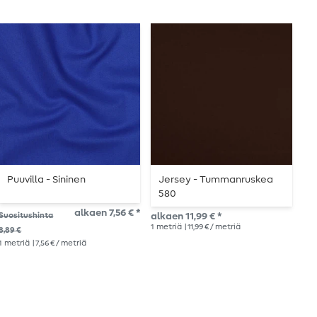
Puuvilla - Sininen
Jersey - Tummanruskea
W
580
alkaen 7,56 € *
Suositushinta
alkaen 11,99 € *
Suo
1
metriä
| 11,99 € / metriä
8,89 €
14,
1
metriä
| 7,56 € / metriä
1
me