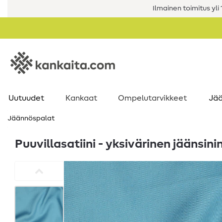
Ilmainen toimitus yli 1
Uutuudet
Kankaat
Ompelutarvikkeet
Jää
Jäännöspalat
Puuvillasatiini - yksivärinen jäänsini