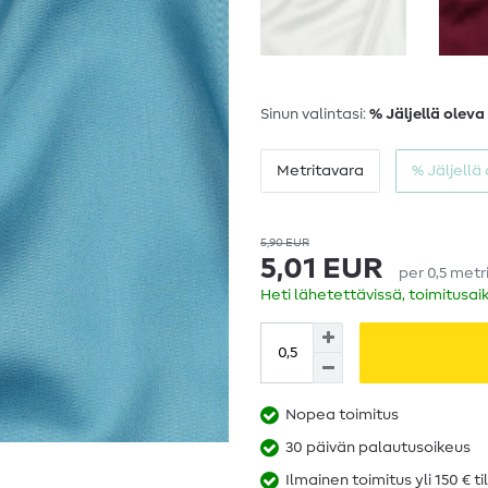
Sinun valintasi:
% Jäljellä oleva
Metritavara
% Jäljellä
5,90 EUR
5,01 EUR
per
0,5
metr
Heti lähetettävissä, toimitusai
Nopea toimitus
30 päivän palautusoikeus
Ilmainen toimitus yli 150 € ti