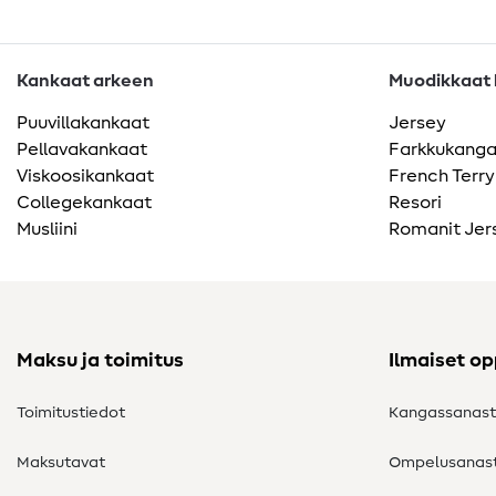
Kankaat arkeen
Muodikkaat k
Puuvillakankaat
Jersey
Pellavakankaat
Farkkukang
Viskoosikankaat
French Terry
Collegekankaat
Resori
Musliini
Romanit Jer
Maksu ja toimitus
Ilmaiset o
Toimitustiedot
Kangassanas
Maksutavat
Ompelusanas