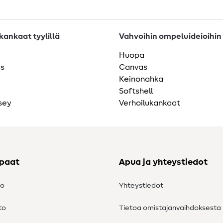
ankaat tyylillä
Vahvoihin ompeluideioihin
Huopa
as
Canvas
Keinonahka
Softshell
sey
Verhoilukankaat
ppaat
Apua ja yhteystiedot
to
Yhteystiedot
to
Tietoa omistajanvaihdoksesta