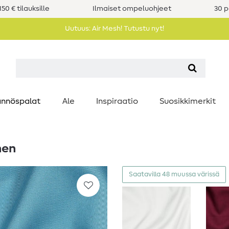
50 € tilauksille
Ilmaiset ompeluohjeet
30 p
Uutuus: Air Mesh! Tutustu nyt!
nnöspalat
Ale
Inspiraatio
Suosikkimerkit
nen
Saatavilla 48 muussa värissä