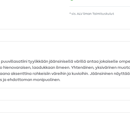
* sis. ALV ilman
Toimituskulut
uuvillasatiini tyylikkään jäänsinisellä värillä antaa jokaiselle ompe
luo hienovaraisen, laadukkaan ilmeen. Yhtenäinen, yksivärinen muoto
aana aksenttina rohkeisiin väreihin ja kuvioihin. Jäänsininen näyttä
ikäs ja ehdottoman monipuolinen.