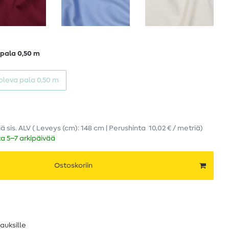
 pala 0,50 m
 oleva pala 0,50 m
iä
sis. ALV
( Leveys (cm): 148 cm | Perushinta
10,02 € / metriä
)
ka 5–7 arkipäivää
Ostoskoriin
lauksille