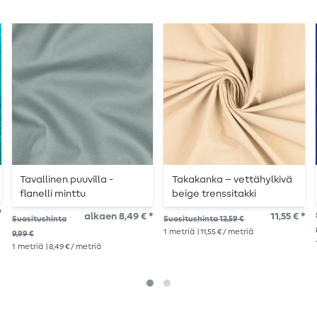
Tavallinen puuvilla -
Takakanka – vettähylkivä
flanelli minttu
beige trenssitakki
*
alkaen 8,49 € *
11,55 € *
Suositushinta
Suositushinta 13,59 €
1
metriä
| 11,55 € / metriä
9,99 €
1
metriä
| 8,49 € / metriä