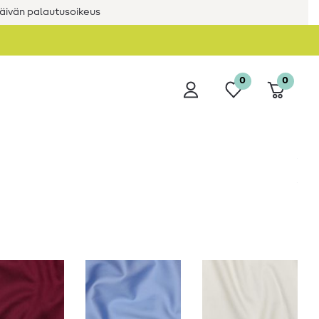
äivän palautusoikeus
0
0