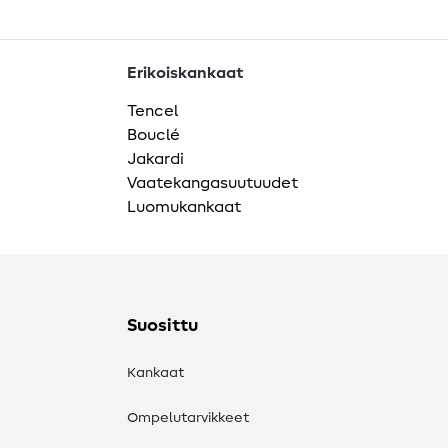
Erikoiskankaat
Tencel
Bouclé
Jakardi
Vaatekangasuutuudet
Luomukankaat
Suosittu
Kankaat
Ompelutarvikkeet