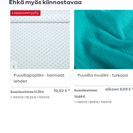
Ehkä myös kiinnostavaa
Loppuunmyyty
Puuvillapopliini - harmaat
Puuvilla musliini - turkoosi
lehdet
alkaen 9,09 € 
10,02 € *
Suositushinta
Suositushinta 11,79 €
10,69 €
1
metriä
| 10,02 € / metriä
1
metriä
| 9,09 € / metriä