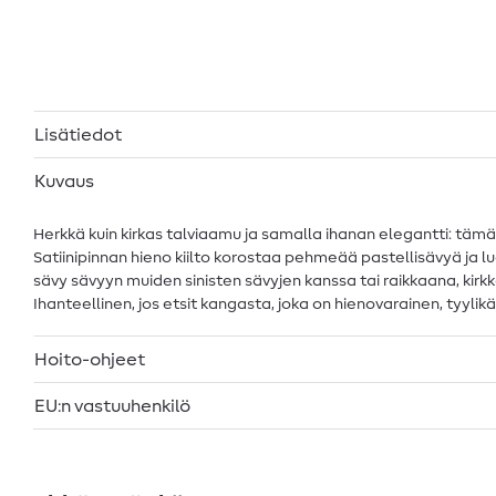
Lisätiedot
Kuvaus
Herkkä kuin kirkas talviaamu ja samalla ihanan elegantti: tämä p
Satiinipinnan hieno kiilto korostaa pehmeää pastellisävyä ja 
sävy sävyyn muiden sinisten sävyjen kanssa tai raikkaana, kirkk
Ihanteellinen, jos etsit kangasta, joka on hienovarainen, tyyl
Hoito-ohjeet
EU:n vastuuhenkilö