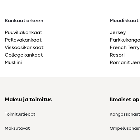
Kankaat arkeen
Muodikkaat k
Puuvillakankaat
Jersey
Pellavakankaat
Farkkukang
Viskoosikankaat
French Terry
Collegekankaat
Resori
Musliini
Romanit Jer
Maksu ja toimitus
Ilmaiset o
Toimitustiedot
Kangassanas
Maksutavat
Ompelusanas