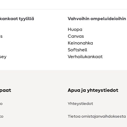
ankaat tyylillä
Vahvoihin ompeluideioihin
Huopa
as
Canvas
Keinonahka
Softshell
sey
Verhoilukankaat
ppaat
Apua ja yhteystiedot
to
Yhteystiedot
to
Tietoa omistajanvaihdoksesta