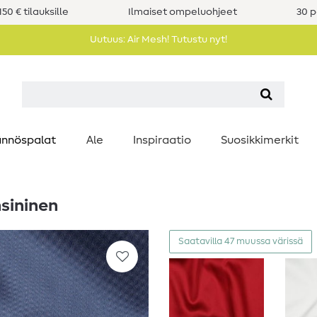
50 € tilauksille
Ilmaiset ompeluohjeet
30 p
Uutuus: Air Mesh! Tutustu nyt!
nnöspalat
Ale
Inspiraatio
Suosikkimerkit
nsininen
Saatavilla 47 muussa värissä