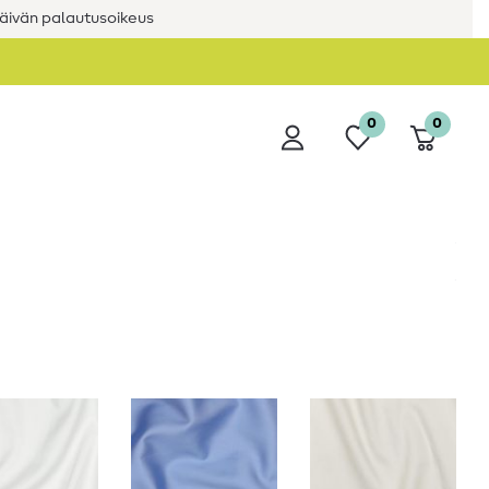
äivän palautusoikeus
0
0