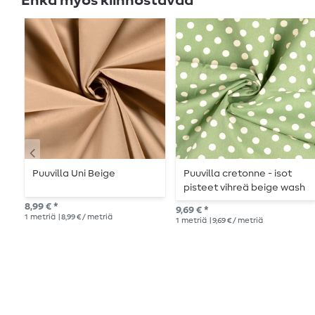
Ehkä myös kiinnostavaa
Puuvilla Uni Beige
Puuvilla cretonne - isot
pisteet vihreä beige wash
8,99 € *
9,69 € *
1
metriä
| 8,99 € / metriä
1
metriä
| 9,69 € / metriä