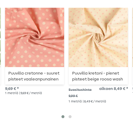
Puuvilla cretonne - suuret
Puuvilla kretoni - pienet
pisteet vaaleanpunainen
pisteet beige roosa wash
beige wash
9,69 € *
alkaen 8,49 € *
Suositushinta
1
metriä
| 9,69 € / metriä
9,99 €
1
metriä
| 8,49 € / metriä