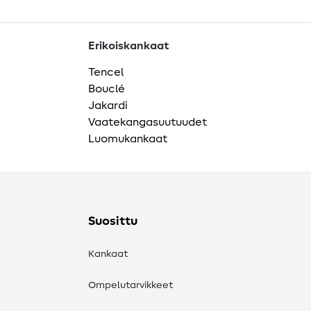
Erikoiskankaat
Tencel
Bouclé
Jakardi
Vaatekangasuutuudet
Luomukankaat
Suosittu
Kankaat
Ompelutarvikkeet