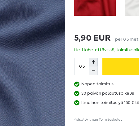
5,90 EUR
per
0,5
met
Heti lähetettävissä, toimitusai
Nopea toimitus
30 päivän palautusoikeus
Ilmainen toimitus yli 150 € ti
* sis. ALV ilman
Toimituskulut