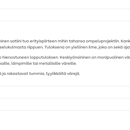
inen satiini tuo erityispiirteen mihin tahansa ompeluprojektiin. Ka
elukulmasta riippuen. Tuloksena on ylellinen ilme, joka on sekä aj
o hienostuneen lopputuloksen. Keskiyönsininen on monipuolinen väriva
lle, lämpimille tai metallisille väreille.
ä ja rakastavat tummia, tyylikkäitä värejä.