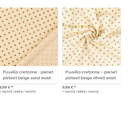
Puuvilla cretonne - pienet
Puuvilla cretonne – pienet
P
pisteet beige sand wash
pisteet beige vihreä wash
p
9,99 € *
9,99 € *
9,6
1
metriä
| 9,99 € / metriä
1
metriä
| 9,99 € / metriä
1
me