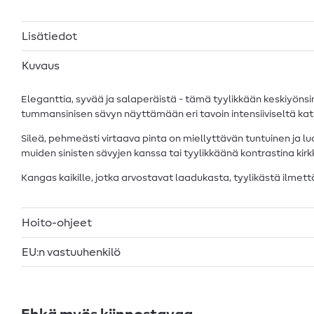
Lisätiedot
Kuvaus
Eleganttia, syvää ja salaperäistä - tämä tyylikkään keskiyönsin
tummansinisen sävyn näyttämään eri tavoin intensiiviseltä kats
Sileä, pehmeästi virtaava pinta on miellyttävän tuntuinen ja lu
muiden sinisten sävyjen kanssa tai tyylikkäänä kontrastina kirkkai
Kangas kaikille, jotka arvostavat laadukasta, tyylikästä ilmett
Hoito-ohjeet
EU:n vastuuhenkilö