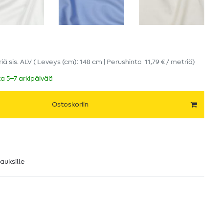
riä
sis. ALV
( Leveys (cm): 148 cm | Perushinta
11,79 € / metriä
)
ka 5–7 arkipäivää
Ostoskoriin
lauksille