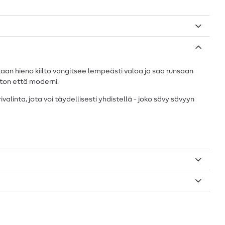
nkaan hieno kiilto vangitsee lempeästi valoa ja saa runsaan
aton että moderni.
linta, jota voi täydellisesti yhdistellä - joko sävy sävyyn