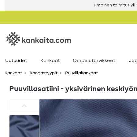
Ilmainen toimitus yli 1
Uutuudet
Kankaat
Ompelutarvikkeet
Jää
Kankaat
Kangastyypit
Puuvillakankaat
Puuvillasatiini - yksivärinen keskiyö