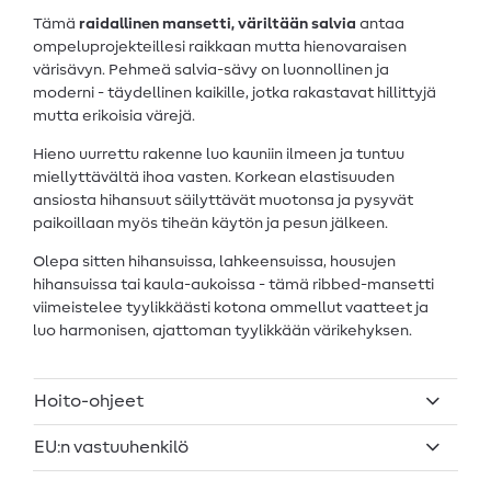
Tämä
raidallinen mansetti, väriltään salvia
antaa
ompeluprojekteillesi raikkaan mutta hienovaraisen
värisävyn. Pehmeä salvia-sävy on luonnollinen ja
moderni - täydellinen kaikille, jotka rakastavat hillittyjä
mutta erikoisia värejä.
Hieno uurrettu rakenne luo kauniin ilmeen ja tuntuu
miellyttävältä ihoa vasten. Korkean elastisuuden
ansiosta hihansuut säilyttävät muotonsa ja pysyvät
paikoillaan myös tiheän käytön ja pesun jälkeen.
Olepa sitten hihansuissa, lahkeensuissa, housujen
hihansuissa tai kaula-aukoissa - tämä ribbed-mansetti
viimeistelee tyylikkäästi kotona ommellut vaatteet ja
luo harmonisen, ajattoman tyylikkään värikehyksen.
Hoito-ohjeet
EU:n vastuuhenkilö