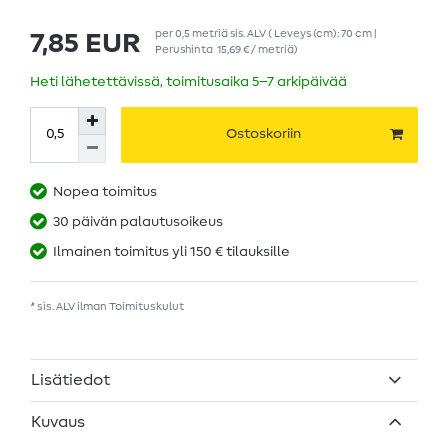
per
0,5
metriä
sis. ALV
( Leveys (cm): 70 cm |
7,85 EUR
Perushinta
15,69 € / metriä
)
Heti lähetettävissä, toimitusaika 5–7 arkipäivää
Ostoskoriin
Nopea toimitus
30 päivän palautusoikeus
Ilmainen toimitus yli 150 € tilauksille
* sis. ALV ilman
Toimituskulut
Lisätiedot
Kuvaus