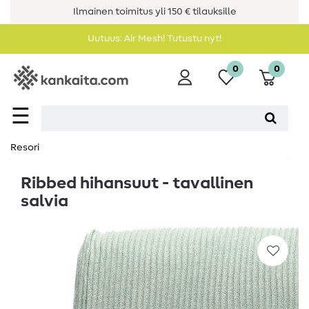
Ilmainen toimitus yli 150 € tilauksille
Uutuus: Air Mesh! Tutustu nyt!
0
0
☰
Resori
Ribbed hihansuut - tavallinen
salvia