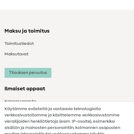
Maksu ja toimitus
Toimitustiedot
Maksutavat
Tilauksen peruutus
Ilmaiset oppaat
Kangassanasto
Käytämme evästeitä ja vastaavia teknologioita
Ompelusanasto
verkkosivustollamme ja käsittelemme verkkosivustomme
vierailijoiden henkilötietoja (esim. IP-osoite), esimerkiksi
Ompeluohjeet
sisällön ja mainosten personointiin, kolmannen osapuolen