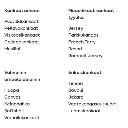
Kankaat arkeen
Muodikkaat kankaat
tyylillä
Puuvillakankaat
Pellavakankaat
Jersey
Viskoosikankaat
Farkkukangas
Collegekankaat
French Terry
Musliini
Resori
Romanit Jersey
Vahvoihin
Erikoiskankaat
ompeluideioihin
Tencel
Huopa
Bouclé
Canvas
Jakardi
Keinonahka
Vaatekangasuutuudet
Softshell
Luomukankaat
Verhoilukankaat