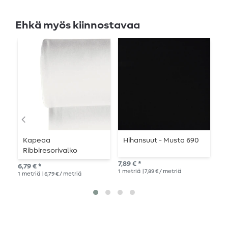
Ehkä myös kiinnostavaa
Kapeaa
Hihansuut - Musta 690
A
Ribbiresorivalko
h
7,89 € *
6,79 € *
11,
1
metriä
| 7,89 € / metriä
1
metriä
| 6,79 € / metriä
1
me