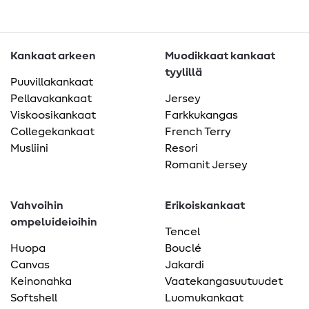
Kankaat arkeen
Muodikkaat kankaat
tyylillä
Puuvillakankaat
Pellavakankaat
Jersey
Viskoosikankaat
Farkkukangas
Collegekankaat
French Terry
Musliini
Resori
Romanit Jersey
Vahvoihin
Erikoiskankaat
ompeluideioihin
Tencel
Huopa
Bouclé
Canvas
Jakardi
Keinonahka
Vaatekangasuutuudet
Softshell
Luomukankaat