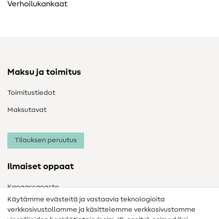
Verhoilukankaat
Maksu ja toimitus
Toimitustiedot
Maksutavat
Tilauksen peruutus
Ilmaiset oppaat
Kangassanasto
Käytämme evästeitä ja vastaavia teknologioita
Ompelusanasto
verkkosivustollamme ja käsittelemme verkkosivustomme