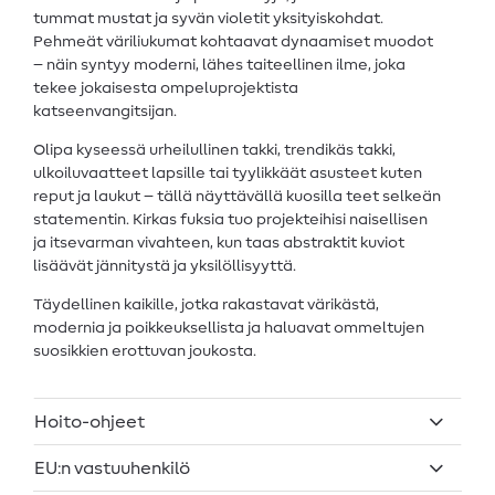
tummat mustat ja syvän violetit yksityiskohdat.
Pehmeät väriliukumat kohtaavat dynaamiset muodot
– näin syntyy moderni, lähes taiteellinen ilme, joka
tekee jokaisesta ompeluprojektista
katseenvangitsijan.
Olipa kyseessä urheilullinen takki, trendikäs takki,
ulkoiluvaatteet lapsille tai tyylikkäät asusteet kuten
reput ja laukut – tällä näyttävällä kuosilla teet selkeän
statementin. Kirkas fuksia tuo projekteihisi naisellisen
ja itsevarman vivahteen, kun taas abstraktit kuviot
lisäävät jännitystä ja yksilöllisyyttä.
Täydellinen kaikille, jotka rakastavat värikästä,
modernia ja poikkeuksellista ja haluavat ommeltujen
suosikkien erottuvan joukosta.
Hoito-ohjeet
EU:n vastuuhenkilö