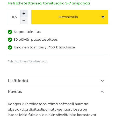
Heti lähetettävissä, toimitusaika 5–7 arkipäivää
Ostoskoriin
Nopea toimitus
30 päivän palautusoikeus
Ilmainen toimitus yli 150 € tilauksille
* sis. ALV ilman
Toimituskulut
Lisätiedot
Kuvaus
Kangas kuin taideteos: tämä softshell hurmaa
abstraktilla digitaalipainatuksellaan, jossa on
intensiivisiä fuksian ja pinkin sävyjä, joita korostavat