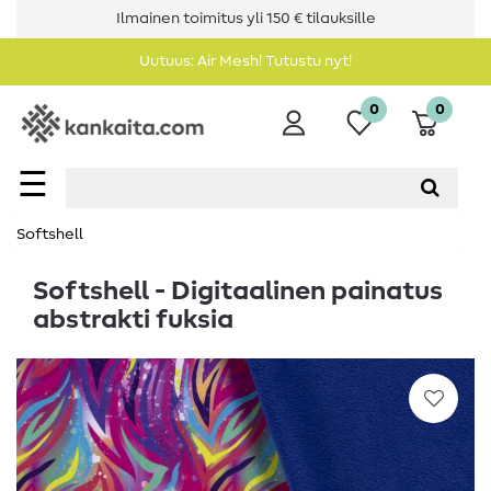
Ilmainen toimitus yli 150 € tilauksille
Uutuus: Air Mesh! Tutustu nyt!
0
0
☰
Softshell
Softshell - Digitaalinen painatus
abstrakti fuksia