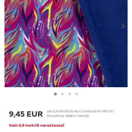
per
0,5
metriä
sis. ALV
( Leveys (cm): 145 cm |
9,45 EUR
Perushinta
18,89 € / metriä
)
Vain 0,9 metriä varastossa!