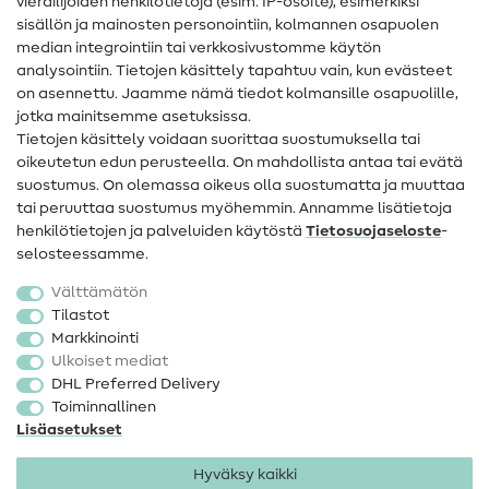
vierailijoiden henkilötietoja (esim. IP-osoite), esimerkiksi
Ompeluohjeet
sisällön ja mainosten personointiin, kolmannen osapuolen
Apua ja yhteystiedot
median integrointiin tai verkkosivustomme käytön
analysointiin. Tietojen käsittely tapahtuu vain, kun evästeet
on asennettu. Jaamme nämä tiedot kolmansille osapuolille,
Yhteystiedot
jotka mainitsemme asetuksissa.
Tietoa omistajanvaihdoksesta
Tietojen käsittely voidaan suorittaa suostumuksella tai
oikeutetun edun perusteella. On mahdollista antaa tai evätä
FAQ
suostumus. On olemassa oikeus olla suostumatta ja muuttaa
tai peruuttaa suostumus myöhemmin. Annamme lisätietoja
Peruutusoikeus
henkilötietojen ja palveluiden käytöstä
Tietosuojaseloste
-
Suosittu
selosteessamme.
Välttämätön
Kankaat
Tilastot
Markkinointi
Ompelutarvikkeet
Ulkoiset mediat
Ale
DHL Preferred Delivery
Toiminnallinen
Lisäasetukset
Hyväksy kaikki