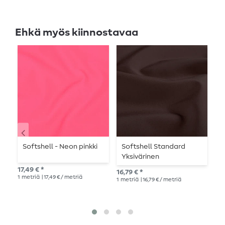
Ehkä myös kiinnostavaa
Softshell - Neon pinkki
Softshell Standard
S
Yksivärinen
L
Tummanruskea
17,49 € *
16,79 € *
20,
1
metriä
| 17,49 € / metriä
1
metriä
| 16,79 € / metriä
1
me