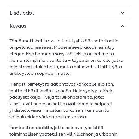
Lisätiedot
Kuvaus
Tämän softshellin avulla tuot tyylikkään safarilookin
ompeluhuoneeseesi. Moderni seeprakuosi esiintyy
elegantissa harmaan sävyissä, joissa on pehmeitä,
hieman lämpimiä vivahteita – täydellinen kaikille, jotka
rakastavat eläinaiheita, mutta haluavat silti hillittyä ja
arkikäyttöön sopivaa ilmettä.
Hienosti piirretyt raidat antavat kankaalle eloisan,
mutta ei häiritsevän ulkonäön. Näin syntyy takkeja,
päällystakkeja, liivejä tai ulkohaalareita, jotka
kiinnittävät huomion heti ja ovat samalla helposti
yhdisteltävissä – mustan, valkoisen, harmaan tai
voimakkaiden värikontrastien kanssa.
Ihanteellinen kaikille, jotka haluavat yhdistää
toiminnallisen vaatetuksen villin luonnon ja urbaanin