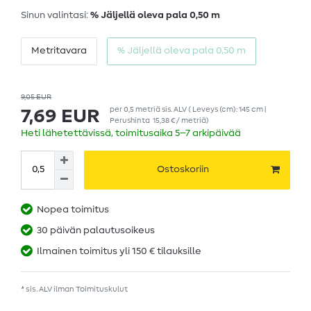
Sinun valintasi:
% Jäljellä oleva pala 0,50 m
Metritavara
% Jäljellä oleva pala 0,50 m
9,05 EUR
per
0,5
metriä
sis. ALV
( Leveys (cm): 145 cm |
7,69 EUR
Perushinta
15,38 € / metriä
)
Heti lähetettävissä, toimitusaika 5–7 arkipäivää
Ostoskoriin
Nopea toimitus
30 päivän palautusoikeus
Ilmainen toimitus yli 150 € tilauksille
* sis. ALV ilman
Toimituskulut