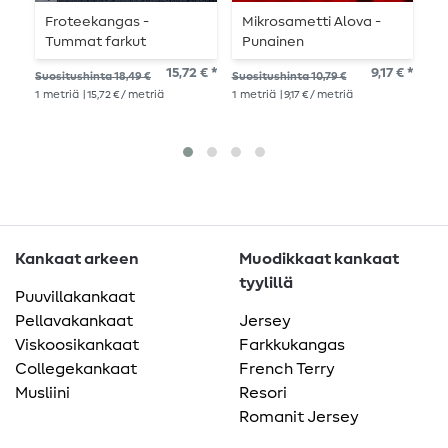
Froteekangas -
Mikrosametti Alova -
T
Tummat farkut
Punainen
f
15,72 € *
9,17 € *
Suositushinta 18,49 €
Suositushinta 10,79 €
Suo
1
metriä
| 15,72 € / metriä
1
metriä
| 9,17 € / metriä
1
me
Kankaat arkeen
Muodikkaat kankaat
tyylillä
Puuvillakankaat
Pellavakankaat
Jersey
Viskoosikankaat
Farkkukangas
Collegekankaat
French Terry
Musliini
Resori
Romanit Jersey