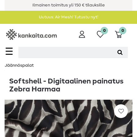
Ilmainen toimitus yli 150 € tilauksille
Uutuus: Air Mesh! Tutustu nyt!
0
0
☰
Jäännöspalat
Softshell - Digitaalinen painatus
Zebra Harmaa