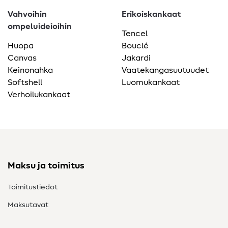
Vahvoihin
Erikoiskankaat
ompeluideioihin
Tencel
Huopa
Bouclé
Canvas
Jakardi
Keinonahka
Vaatekangasuutuudet
Softshell
Luomukankaat
Verhoilukankaat
Maksu ja toimitus
Toimitustiedot
Maksutavat