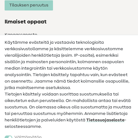
Tilauksen peruutus
Ilmaiset oppaat
Kangassanasto
Käytämme evästeitä ja vastaavia teknologioita
Ompelusanasto
verkkosivustollamme ja käsittelemme verkkosivustomme
vierailijoiden henkilötietoja (esim. IP-osoite), esimerkiksi
Ompeluohjeet
sisällön ja mainosten personointiin, kolmannen osapuolen
median integrointiin tai verkkosivustomme käytön
Apua ja yhteystiedot
analysointiin. Tietojen käsittely tapahtuu vain, kun evästeet
on asennettu. Jaamme nämä tiedot kolmansille osapuolille,
Yhteystiedot
jotka mainitsemme asetuksissa.
Tietoa omistajanvaihdoksesta
Tietojen käsittely voidaan suorittaa suostumuksella tai
oikeutetun edun perusteella. On mahdollista antaa tai evätä
FAQ
suostumus. On olemassa oikeus olla suostumatta ja muuttaa
tai peruuttaa suostumus myöhemmin. Annamme lisätietoja
Peruutusoikeus
henkilötietojen ja palveluiden käytöstä
Tietosuojaseloste
-
Suosittu
selosteessamme.
Välttämätön