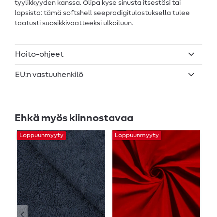
tyylikkyyden kanssa. Olipa kyse sinusta itsestäsi tai
lapsista: tämä softshell seepradigitulostuksella tulee
taatusti suosikkivaatteeksi ulkoiluun.
Hoito-ohjeet
EU:n vastuuhenkilö
Ehkä myös kiinnostavaa
Loppuunmyyty
Loppuunmyyty
L