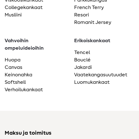
Collegekankaat
French Terry
Musliini
Resori
Romanit Jersey
Vahvoihin
Erikoiskankaat
ompeluideioihin
Tencel
Huopa
Bouclé
Canvas
Jakardi
Keinonahka
Vaatekangasuutuudet
Softshell
Luomukankaat
Verhoilukankaat
Maksu ja toimitus