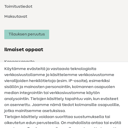
Toimitustiedot
Maksutavat
Tilauksen peruutus
Ilmaiset oppaat
Kangassanasto
Käytämme evästeitä ja vastaavia teknologioita
Ompelusanasto
verkkosivustollamme ja käsittelemme verkkosivustomme
vierailijoiden henkilötietoja (esim. IP-osoite), esimerkiksi
Ompeluohjeet
sisällön ja mainosten personointiin, kolmannen osapuolen
Apua ja yhteystiedot
median integrointiin tai verkkosivustomme käytön
analysointiin. Tietojen käsittely tapahtuu vain, kun evästeet
on asennettu. Jaamme nämä tiedot kolmansille osapuolille,
Yhteystiedot
jotka mainitsemme asetuksissa.
Tietoa omistajanvaihdoksesta
Tietojen käsittely voidaan suorittaa suostumuksella tai
oikeutetun edun perusteella. On mahdollista antaa tai evätä
FAQ