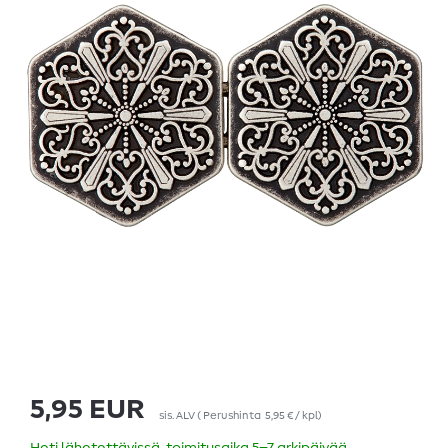
5,95 EUR
sis. ALV
(
Perushinta
5,95 € / kpl
)