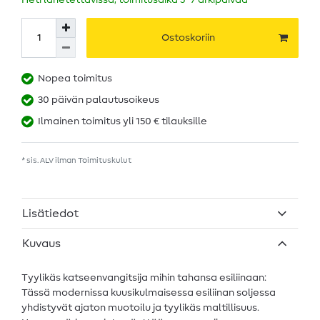
Heti lähetettävissä, toimitusaika 5–7 arkipäivää
Ostoskoriin
Nopea toimitus
30 päivän palautusoikeus
Ilmainen toimitus yli 150 € tilauksille
* sis. ALV ilman
Toimituskulut
Lisätiedot
Kuvaus
Tyylikäs katseenvangitsija mihin tahansa esiliinaan:
Tässä modernissa kuusikulmaisessa esiliinan soljessa
yhdistyvät ajaton muotoilu ja tyylikäs maltillisuus.