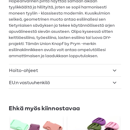
Hopeanvärinen pinta näyttää samaan aikaan
tyylikkäältä ja hillityltä, joten se sopii harmonisesti
moneen tyyliin - klassisesta moderniin. Kuusikulmion
selkeä, geometrinen muoto antaa esiliinallesi sen
tietynlaisen säväyksen ja tekee käytännöllisestä arjen
apuvälineestä sievän asusteen. Olipa kyseessä sitten
keittiöesiliina, työesiliina, lasten esiliina tai luova DIY-
projekti: Tämän Union Knopf by Prym -merkin
esiliinakiinnikkeen avulla voit antaa ompelutöillesi
ammattimaisen ja laadukkaan lopputuloksen.
Hoito-ohjeet
EU:n vastuuhenkilö
Ehkä myös kiinnostavaa