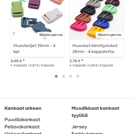
Много цветов
Много цветов
Muovisoljet 25mm - 4
Muoviset kiinnityslukot
U
kpl
25mm - 4 kappaletta
m
2
3,48 € *
2,76 € *
6,9
4
Kappale
| 0,87 € / Kappale
4
Kappale
| 0,69 € / Kappale
Kankaat arkeen
Muodikkaat kankaat
tyylillä
Puuvillakankaat
Pellavakankaat
Jersey
Viskoosikankaat
Farkkukangas