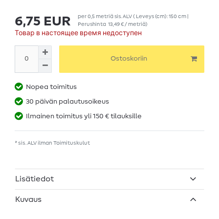
per
0,5
metriä
sis. ALV
( Leveys (cm): 150 cm |
6,75 EUR
Perushinta
13,49 € / metriä
)
Товар в настоящее время недоступен
Ostoskoriin
Nopea toimitus
30 päivän palautusoikeus
Ilmainen toimitus yli 150 € tilauksille
* sis. ALV ilman
Toimituskulut
Lisätiedot
Kuvaus