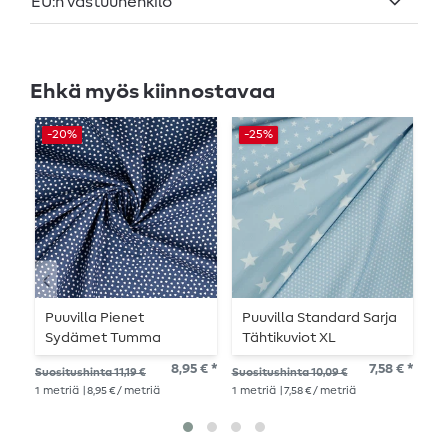
EU:n vastuuhenkilö
Ehkä myös kiinnostavaa
L
-20%
-25%
Puuvilla Pienet
Puuvilla Standard Sarja
P
Sydämet Tumma
Tähtikuviot XL
M
Sininen
Vaaleansininen
8,95 € *
7,58 € *
Suositushinta 11,19 €
Suositushinta 10,09 €
Suo
1
metriä
| 8,95 € / metriä
1
metriä
| 7,58 € / metriä
1
me