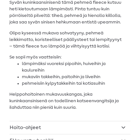
Syvän kuninkaansinisenä tämä pehmeä fleece kutsuu
heti kietoutumaan lämpimästi. Pinta tuntuu kuin
pörröiseltä pilveltä: tiheä, pehmeä ja hienolla kiillolla,
joka saa syvän sinisen hehkumaan entistä upeammin.
Olipa kyseessä mukava sohvatyyny, pehmeä
leikkimatto, koristeelliset päällysteet tai lempityynyt
– tämä fleece tuo lämpöä ja viihtyisyyttä kotiisi.
Se sopii myös vaatteisiin:
lämpimäksi vuoreksi pipoihin, huiveihin ja
kaulureihin
mukaviin takkeihin, paitoihin ja liiveihin
pehmeisiin kylpytakkeihin tai kotiasuihin
Helppohoitoinen mukavuuskangas, joka
kuninkaansinisenä on todellinen katseenvangitsija ja
ilahduttaa niin pieniä kuin suuria.
Hoito-ohjeet