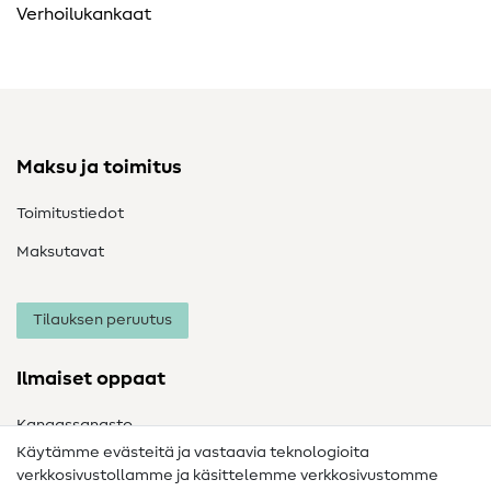
Verhoilukankaat
Maksu ja toimitus
Toimitustiedot
Maksutavat
Tilauksen peruutus
Ilmaiset oppaat
Kangassanasto
Käytämme evästeitä ja vastaavia teknologioita
Ompelusanasto
verkkosivustollamme ja käsittelemme verkkosivustomme