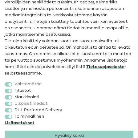
vierailijoiden henkilötietoja (esim. IP-osoite), esimerkiksi
Ompeluohjeet
sisällön ja mainosten personointiin, kolmannen osapuolen
median integrointiin tai verkkosivustomme käytön
Apua ja yhteystiedot
analysointiin. Tietojen käsittely tapahtuu vain, kun evästeet
on asennettu. Jaamme nämä tiedot kolmansille osapuolille,
Yhteystiedot
jotka mainitsemme asetuksissa.
Tietoa omistajanvaihdoksesta
Tietojen käsittely voidaan suorittaa suostumuksella tai
oikeutetun edun perusteella. On mahdollista antaa tai evätä
FAQ
suostumus. On olemassa oikeus olla suostumatta ja muuttaa
tai peruuttaa suostumus myöhemmin. Annamme lisätietoja
Peruutusoikeus
henkilötietojen ja palveluiden käytöstä
Tietosuojaseloste
-
Suosittu
selosteessamme.
Välttämätön
Kankaat
Tilastot
Markkinointi
Ompelutarvikkeet
Ulkoiset mediat
Ale
DHL Preferred Delivery
Toiminnallinen
Lisäasetukset
Hyväksy kaikki