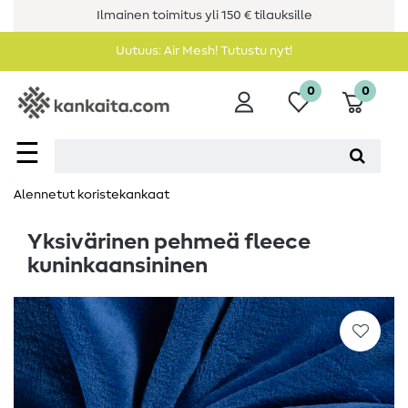
Ilmainen toimitus yli 150 € tilauksille
Uutuus: Air Mesh! Tutustu nyt!
0
0
☰
Alennetut koristekankaat
Yksivärinen pehmeä fleece
kuninkaansininen