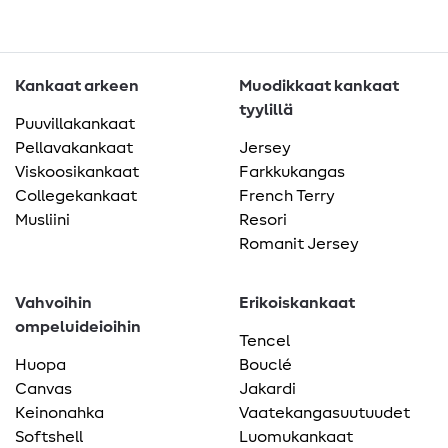
Kankaat arkeen
Muodikkaat kankaat
tyylillä
Puuvillakankaat
Pellavakankaat
Jersey
Viskoosikankaat
Farkkukangas
Collegekankaat
French Terry
Musliini
Resori
Romanit Jersey
Vahvoihin
Erikoiskankaat
ompeluideioihin
Tencel
Huopa
Bouclé
Canvas
Jakardi
Keinonahka
Vaatekangasuutuudet
Softshell
Luomukankaat