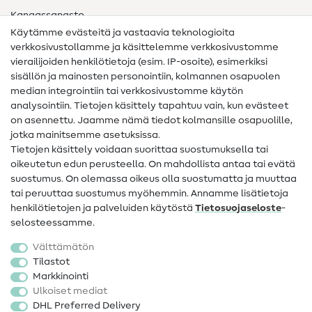
Kangassanasto
Käytämme evästeitä ja vastaavia teknologioita
Ompelusanasto
verkkosivustollamme ja käsittelemme verkkosivustomme
vierailijoiden henkilötietoja (esim. IP-osoite), esimerkiksi
Ompeluohjeet
sisällön ja mainosten personointiin, kolmannen osapuolen
median integrointiin tai verkkosivustomme käytön
Apua ja yhteystiedot
analysointiin. Tietojen käsittely tapahtuu vain, kun evästeet
on asennettu. Jaamme nämä tiedot kolmansille osapuolille,
Yhteystiedot
jotka mainitsemme asetuksissa.
Tietoa omistajanvaihdoksesta
Tietojen käsittely voidaan suorittaa suostumuksella tai
oikeutetun edun perusteella. On mahdollista antaa tai evätä
FAQ
suostumus. On olemassa oikeus olla suostumatta ja muuttaa
tai peruuttaa suostumus myöhemmin. Annamme lisätietoja
Peruutusoikeus
henkilötietojen ja palveluiden käytöstä
Tietosuojaseloste
-
Suosittu
selosteessamme.
Välttämätön
Kankaat
Tilastot
Markkinointi
Ompelutarvikkeet
Ulkoiset mediat
Ale
DHL Preferred Delivery