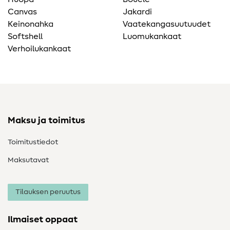
Canvas
Jakardi
Keinonahka
Vaatekangasuutuudet
Softshell
Luomukankaat
Verhoilukankaat
Maksu ja toimitus
Toimitustiedot
Maksutavat
Tilauksen peruutus
Ilmaiset oppaat