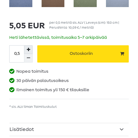
per
0,5
metriä
sis. ALV
( Leveys (cm): 150 cm |
5,05 EUR
Perushinta
10,09 € / metriä
)
Heti lähetettävissä, toimitusaika 5–7 arkipäivää
Ostoskoriin
Nopea toimitus
30 päivän palautusoikeus
Ilmainen toimitus yli 150 € tilauksille
* sis. ALV ilman
Toimituskulut
Lisätiedot