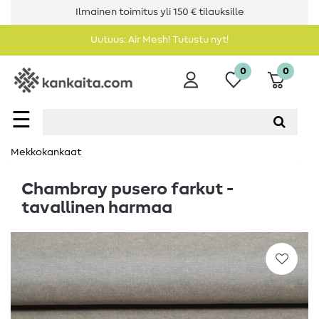
Ilmainen toimitus yli 150 € tilauksille
Uutuus: Air Mesh! Tutustu nyt!
0
0
☰
Mekkokankaat
Chambray pusero farkut -
tavallinen harmaa