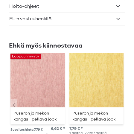
Hoito-ohjeet
EU:n vastuuhenkilö
Ehkä myös kiinnostavaa
Loppuunmyyty
Puseron ja mekon
Puseron ja mekon
V
kangas - pellava look
kangas - pellava look
C
melange vanha
melange keltainen
t
6,62 € *
7,79 € *
12,
Suositushinta 7,79 €
vaaleanpunainen
1
metriä
| 7,79 € / metriä
1
me