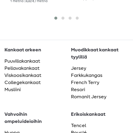
1
metriä
| 6,62 € / metriä
Kankaat arkeen
Muodikkaat kankaat
tyylillä
Puuvillakankaat
Pellavakankaat
Jersey
Viskoosikankaat
Farkkukangas
Collegekankaat
French Terry
Musliini
Resori
Romanit Jersey
Vahvoihin
Erikoiskankaat
ompeluideioihin
Tencel
Huopa
Bouclé