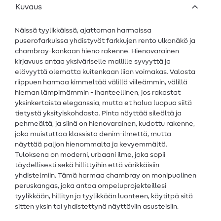
Kuvaus
Näissä tyylikkäissä, ajattoman harmaissa
puserofarkuissa yhdistyvät farkkujen rento ulkonäkö ja
chambray-kankaan hieno rakenne. Hienovarainen
kirjavuus antaa yksiväriselle mallille syvyyttä ja
elävyyttä olematta kuitenkaan liian voimakas. Valosta
riippuen harmaa kimmeltää välillä viileämmin, välillä
hieman lämpimämmin - ihanteellinen, jos rakastat
yksinkertaista eleganssia, mutta et halua luopua siitä
tietystä yksityiskohdasta. Pinta näyttää sileältä ja
pehmeältä, ja siinä on hienovarainen, kudottu rakenne,
joka muistuttaa klassista denim-ilmettä, mutta
näyttää paljon hienommalta ja kevyemmältä.
Tuloksena on moderni, urbaani ilme, joka sopii
täydellisesti sekä hillittyihin että värikkäisiin
yhdistelmiin. Tämä harmaa chambray on monipuolinen
peruskangas, joka antaa ompeluprojekteillesi
tyylikkään, hillityn ja tyylikkään luonteen, käytitpä sitä
sitten yksin tai yhdistettynä näyttäviin asusteisiin.