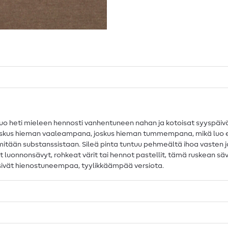
o heti mieleen hennosti vanhentuneen nahan ja kotoisat syyspäivät
joskus hieman vaaleampana, joskus hieman tummempana, mikä luo e
itään substanssistaan. Sileä pinta tuntuu pehmeältä ihoa vasten ja
tyt luonnonsävyt, rohkeat värit tai hennot pastellit, tämä ruskean 
tsivät hienostuneempaa, tyylikkäämpää versiota.