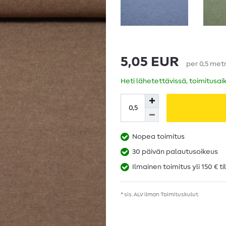
5,05 EUR
per
0,5
metr
Heti lähetettävissä, toimitusai
Nopea toimitus
30 päivän palautusoikeus
Ilmainen toimitus yli 150 € ti
* sis. ALV ilman
Toimituskulut