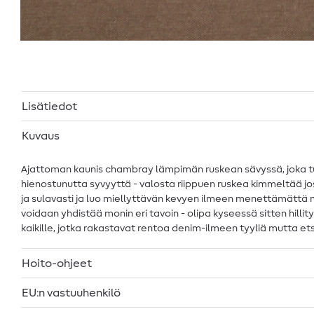
Lisätiedot
Kuvaus
Ajattoman kaunis chambray lämpimän ruskean sävyssä, joka tu
hienostunutta syvyyttä - valosta riippuen ruskea kimmeltää 
ja sulavasti ja luo miellyttävän kevyen ilmeen menettämättä m
voidaan yhdistää monin eri tavoin - olipa kyseessä sitten hilli
kaikille, jotka rakastavat rentoa denim-ilmeen tyyliä mutta e
Hoito-ohjeet
EU:n vastuuhenkilö