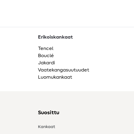
Erikoiskankaat
Tencel
Bouclé
Jakardi
Vaatekangasuutuudet
Luomukankaat
Suosittu
Kankaat