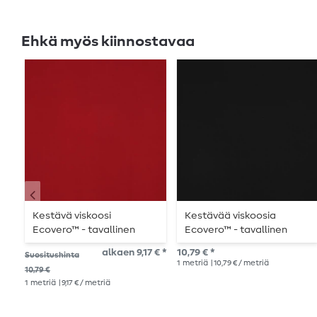
Ehkä myös kiinnostavaa
Kestävä viskoosi
Kestävää viskoosia
Ecovero™ - tavallinen
Ecovero™ - tavallinen
Bordeaux
musta
alkaen 9,17 € *
10,79 € *
Suositushinta
1
metriä
| 10,79 € / metriä
10,79 €
1
metriä
| 9,17 € / metriä