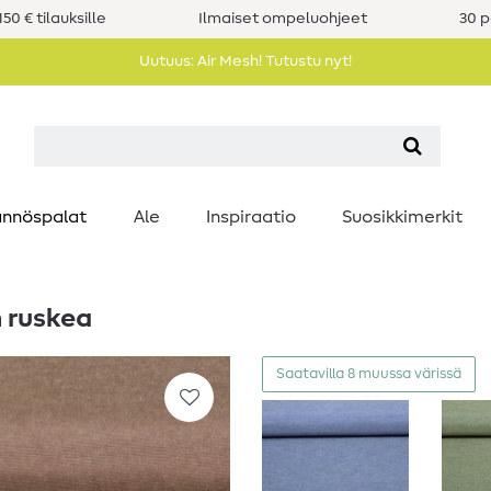
50 € tilauksille
Ilmaiset ompeluohjeet
30 p
Uutuus: Air Mesh! Tutustu nyt!
nnöspalat
Ale
Inspiraatio
Suosikkimerkit
n ruskea
Saatavilla 8 muussa värissä