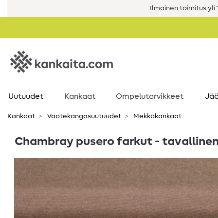
Ilmainen toimitus yli 1
Uutuudet
Kankaat
Ompelutarvikkeet
Jää
Kankaat
Vaatekangasuutuudet
Mekkokankaat
Chambray pusero farkut - tavalline