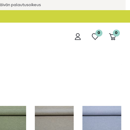
äivän palautusoikeus
0
0