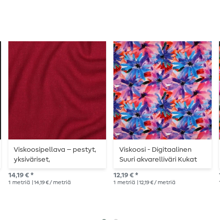
Viskoosipellava – pestyt,
Viskoosi - Digitaalinen
yksiväriset,
Suuri akvarelliväri Kukat
tummanpunaiset
Sininen Ecovero ™
14,19 € *
12,19 € *
1
metriä
| 14,19 € / metriä
1
metriä
| 12,19 € / metriä