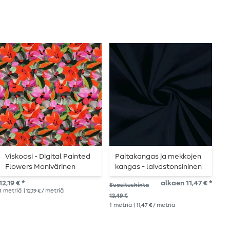
Viskoosi - Digital Painted
Paitakangas ja mekkojen
C
Flowers Monivärinen
kangas - laivastonsininen
Ecovero™
12,19 € *
alkaen 11,47 € *
Suo
Suositushinta
1
metriä
| 12,19 € / metriä
6,6
13,49 €
1
me
1
metriä
| 11,47 € / metriä