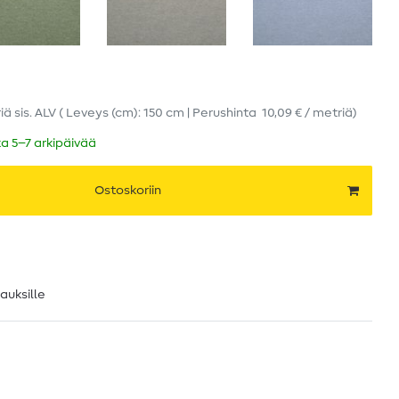
iä
sis. ALV
( Leveys (cm): 150 cm | Perushinta
10,09 € / metriä
)
ka 5–7 arkipäivää
Ostoskoriin
lauksille