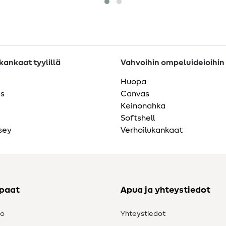
ankaat tyylillä
Vahvoihin ompeluideioihin
Huopa
as
Canvas
Keinonahka
Softshell
sey
Verhoilukankaat
ppaat
Apua ja yhteystiedot
to
Yhteystiedot