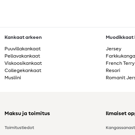
Kankaat arkeen
Muodikkaat k
Puuvillakankaat
Jersey
Pellavakankaat
Farkkukang
Viskoosikankaat
French Terry
Collegekankaat
Resori
Musliini
Romanit Jer
Maksu ja toimitus
Ilmaiset o
Toimitustiedot
Kangassanas