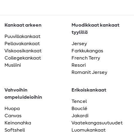
Kankaat arkeen
Muodikkaat kankaat
tyylillä
Puuvillakankaat
Pellavakankaat
Jersey
Viskoosikankaat
Farkkukangas
Collegekankaat
French Terry
Musliini
Resori
Romanit Jersey
Vahvoihin
Erikoiskankaat
ompeluideioihin
Tencel
Huopa
Bouclé
Canvas
Jakardi
Keinonahka
Vaatekangasuutuudet
Softshell
Luomukankaat