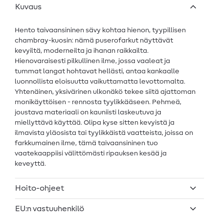
Kuvaus
Hento taivaansininen sävy kohtaa hienon, tyypillisen
chambray-kuosin: nämä puserofarkut näyttävät
kevyiltä, moderneilta ja ihanan raikkailta.
Hienovaraisesti pilkullinen ilme, jossa vaaleat ja
tummat langat hohtavat hellästi, antaa kankaalle
luonnollista eloisuutta vaikuttamatta levottomalta.
Yhtenäinen, yksivärinen ulkonäkö tekee siitä ajattoman
monikäyttöisen - rennosta tyylikkääseen. Pehmeä,
joustava materiaali on kauniisti laskeutuva ja
miellyttävä käyttää. Olipa kyse sitten kevyistä ja
ilmavista yläosista tai tyylikkäistä vaatteista, joissa on
farkkumainen ilme, tämä taivaansininen tuo
vaatekaappiisi välittömästi ripauksen kesää ja
keveyttä.
Hoito-ohjeet
EU:n vastuuhenkilö