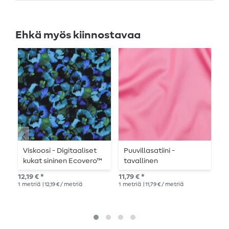
Ehkä myös kiinnostavaa
Viskoosi - Digitaaliset
Puuvillasatiini -
P
kukat sininen Ecovero™
tavallinen
y
vaaleanpunainen
h
12,19 € *
11,79 € *
11,
v
1
metriä
| 12,19 € / metriä
1
metriä
| 11,79 € / metriä
1
me