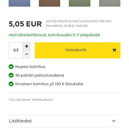
per
0,5
metriä
sis. ALV
( Leveys (cm): 150 cm |
5,05 EUR
Perushinta
10,09 € / metriä
)
Heti lähetettävissä, toimitusaika 5–7 arkipäivää
Ostoskoriin
Nopea toimitus
30 päivän palautusoikeus
Ilmainen toimitus yli 150 € tilauksille
* sis. ALV ilman
Toimituskulut
Lisätiedot