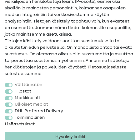
vierailijoiden henkilötietoja (esim. IP-osoite), esimerkiksi
Ompeluohjeet
sisällön ja mainosten personointiin, kolmannen osapuolen
median integrointiin tai verkkosivustomme käytön
Apua ja yhteystiedot
analysointiin. Tietojen käsittely tapahtuu vain, kun evästeet
on asennettu. Jaamme nämä tiedot kolmansille osapuolille,
Yhteystiedot
jotka mainitsemme asetuksissa.
Tietoa omistajanvaihdoksesta
Tietojen käsittely voidaan suorittaa suostumuksella tai
oikeutetun edun perusteella. On mahdollista antaa tai evätä
FAQ
suostumus. On olemassa oikeus olla suostumatta ja muuttaa
tai peruuttaa suostumus myöhemmin. Annamme lisätietoja
Peruutusoikeus
henkilötietojen ja palveluiden käytöstä
Tietosuojaseloste
-
Suosittu
selosteessamme.
Välttämätön
Kankaat
Tilastot
Markkinointi
Ompelutarvikkeet
Ulkoiset mediat
Ale
DHL Preferred Delivery
Toiminnallinen
Lisäasetukset
Hyväksy kaikki