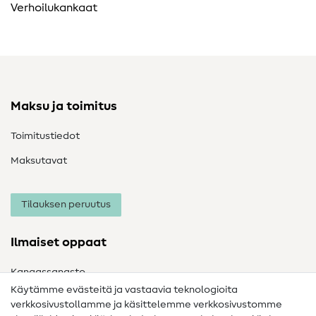
Verhoilukankaat
Maksu ja toimitus
Toimitustiedot
Maksutavat
Tilauksen peruutus
Ilmaiset oppaat
Kangassanasto
Käytämme evästeitä ja vastaavia teknologioita
Ompelusanasto
verkkosivustollamme ja käsittelemme verkkosivustomme