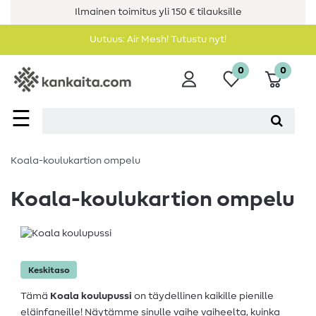
Ilmainen toimitus yli 150 € tilauksille
Uutuus: Air Mesh! Tutustu nyt!
0
0
☰
Koala-koulukartion ompelu
Koala-koulukartion ompelu
Keskitaso
Tämä
Koala koulupussi
on täydellinen kaikille pienille
eläinfaneille! Näytämme sinulle vaihe vaiheelta, kuinka