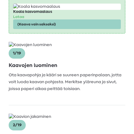
Koala kasvomaalaus
Lataa
(Kaava vain saksaksi)
1/19
Kaavojen luominen
Ota kaavapohja ja kääri se suureen paperinpalaan, jotta
voit luoda kaavan pohjasta. Merkitse yläreuna ja sivut,
joissa paperi alkaa peittää toisiaan.
2/19