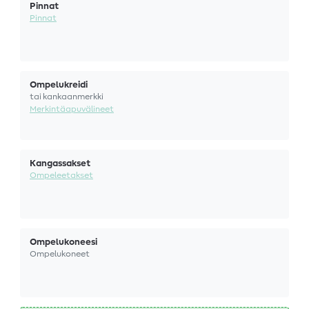
Pinnat
Pinnat
Ompelukreidi
tai kankaanmerkki
Merkintäapuvälineet
Kangassakset
Ompeleetakset
Ompelukoneesi
Ompelukoneet