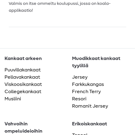
Valmis on itse ommeltu koulupussi, jossa on koala-
applikaatio!
Kankaat arkeen
Muodikkaat kankaat
tyylillä
Puuvillakankaat
Pellavakankaat
Jersey
Viskoosikankaat
Farkkukangas
Collegekankaat
French Terry
Musliini
Resori
Romanit Jersey
Vahvoihin
Erikoiskankaat
ompeluideioihin