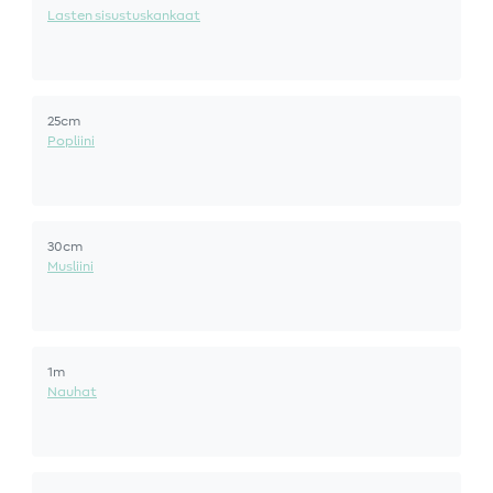
Lasten sisustuskankaat
25cm
Popliini
30cm
Musliini
1m
Nauhat