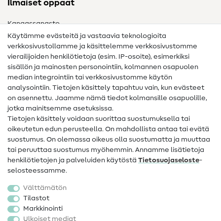
Ilmaiset oppaat
Kangassanasto
Käytämme evästeitä ja vastaavia teknologioita
Ompelusanasto
verkkosivustollamme ja käsittelemme verkkosivustomme
vierailijoiden henkilötietoja (esim. IP-osoite), esimerkiksi
Ompeluohjeet
sisällön ja mainosten personointiin, kolmannen osapuolen
median integrointiin tai verkkosivustomme käytön
Apua ja yhteystiedot
analysointiin. Tietojen käsittely tapahtuu vain, kun evästeet
on asennettu. Jaamme nämä tiedot kolmansille osapuolille,
Yhteystiedot
jotka mainitsemme asetuksissa.
Tietoa omistajanvaihdoksesta
Tietojen käsittely voidaan suorittaa suostumuksella tai
oikeutetun edun perusteella. On mahdollista antaa tai evätä
FAQ
suostumus. On olemassa oikeus olla suostumatta ja muuttaa
tai peruuttaa suostumus myöhemmin. Annamme lisätietoja
Peruutusoikeus
henkilötietojen ja palveluiden käytöstä
Tietosuojaseloste
-
Suosittu
selosteessamme.
Välttämätön
Kankaat
Tilastot
Markkinointi
Ompelutarvikkeet
Ulkoiset mediat