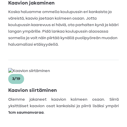
Kaavion jakaminen
Koska haluamme ommella koulupussin eri kankaista ja
väreistä, kaavio jaetaan kolmeen osaan. Jotta
koulupussin kaarevuus ei häviä, ota parhaiten kynä ja kääri
langan ympärille. Pidä lankaa koulupussin alaosassa
sormella ja voit näin piirtää kynällä puolipyöreän muodon
haluamallasi etäisyydellä.
3/19
Kaavion siirtäminen
Olemme jakaneet kaavion kolmeen osaan. Siirrä
yksittäiset kaavion osat kankaisiisi ja piirrä lisäksi ympäri
1cm saumanvaraa
.