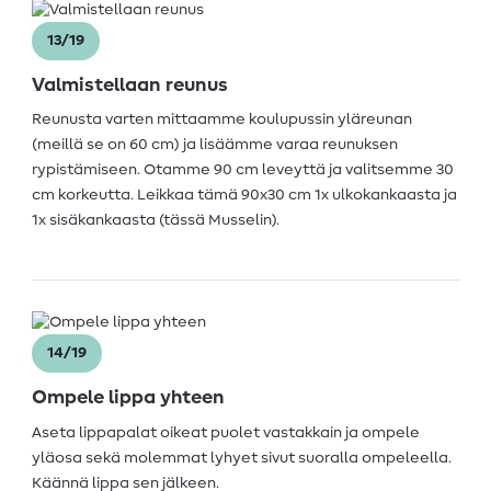
13/19
Valmistellaan reunus
Reunusta varten mittaamme koulupussin yläreunan
(meillä se on 60 cm) ja lisäämme varaa reunuksen
rypistämiseen. Otamme 90 cm leveyttä ja valitsemme 30
cm korkeutta. Leikkaa tämä 90x30 cm 1x ulkokankaasta ja
1x sisäkankaasta (tässä Musselin).
14/19
Ompele lippa yhteen
Aseta lippapalat oikeat puolet vastakkain ja ompele
yläosa sekä molemmat lyhyet sivut suoralla ompeleella.
Käännä lippa sen jälkeen.