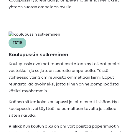
koulupussin yläreunaan ja ompele molemmat kerrokset
yhteen suoran ompeleen avulla.
17/19
Koulupussin sulkeminen
Koulupussin avoimet reunat asetetaan nyt oikeat puolet
vastakkain ja suljetaan suoralla ompeleella. Tässä
vaiheessa vain 2 cm reunasta ommellaan kiinni. Loput
reunasta jää avoimeksi, jotta siihen on helpompi päästä
käsiksi myöhemmin.
Käännä sitten koko koulupussi ja laita muotti sisään. Nyt
koulupussin voi täyttää haluamallaan tavalla ja sulkea
sitten narulla.
Vinkki
: Kun koulun alku on ohi, voit poistaa paperimuotin