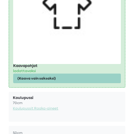
Kaavapohjat
ladattavaksi
(Kaava vain saksaksi)
Koulupussi
70cm
Koulupussit Raaka-aineet
50cm