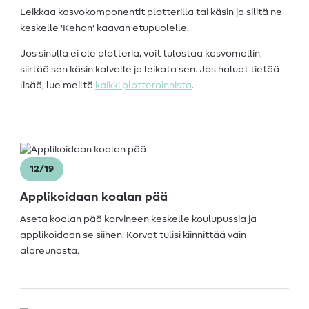
Leikkaa kasvokomponentit plotterilla tai käsin ja silitä ne
keskelle 'Kehon' kaavan etupuolelle.
Jos sinulla ei ole plotteria, voit tulostaa kasvomallin,
siirtää sen käsin kalvolle ja leikata sen. Jos haluat tietää
lisää, lue meiltä
kaikki plotteroinnista
.
12/19
Applikoidaan koalan pää
Aseta koalan pää korvineen keskelle koulupussia ja
applikoidaan se siihen. Korvat tulisi kiinnittää vain
alareunasta.