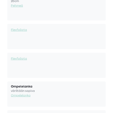
20cm
Pehmeä
Flexfoliota
Flexfoliota
Ompelelanka
väriltään sopiva
Ompelelanka