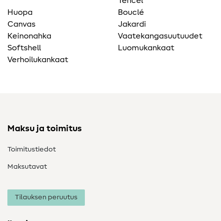
Tencel
Huopa
Bouclé
Canvas
Jakardi
Keinonahka
Vaatekangasuutuudet
Softshell
Luomukankaat
Verhoilukankaat
Maksu ja toimitus
Toimitustiedot
Maksutavat
Tilauksen peruutus