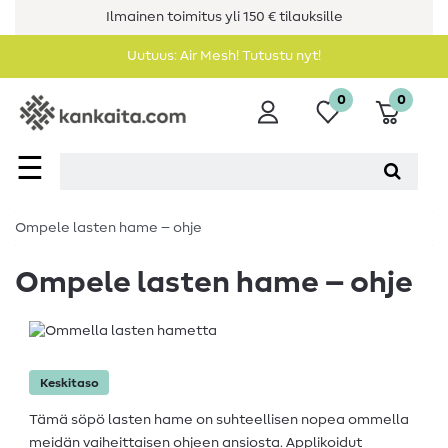
Ilmainen toimitus yli 150 € tilauksille
Uutuus: Air Mesh! Tutustu nyt!
0
0
☰
Ompele lasten hame – ohje
Ompele lasten hame – ohje
Keskitaso
Tämä söpö lasten hame on suhteellisen nopea ommella
meidän vaiheittaisen ohjeen ansiosta. Applikoidut