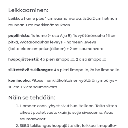
Leikkaaminen:
Leikkaa hame plus 1 cm saumanvaraa, lisää 2 cm helman
reunaan. Ota merkinnät mukaan.
popliinista:
1x hame (= osa A ja B), 1x vyötärönauha 16 cm
pitkä, vyötärönauhan leveys = hameen leveys
(kaitaleiden ompelun jälkeen) + 2 cm saumanvara
huopajätteistä:
4 x pieni ilmapallo, 2 x iso ilmapallo
silitettävä tukikangas:
4 x pieni ilmapallo, 2x iso ilmapallo
kuminauha:
Pituus=henkilökohtainen vyötärön ympärys -
10 cm + 2 cm saumanvara
Näin se tehdään:
Hameen osan lyhyet sivut huolitellaan. Taita sitten
oikeat puolet vastakkain ja sulje sivusauma. Avaa
saumanvarat.
Silitä tukikangas huopajätteisiin, leikkaa ilmapallo-