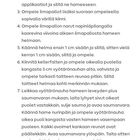
applikaatiot ja silitä ne hameeseen.
Ompele ilmapallot lisäksi suoraan ompeleella
sopivalla värillä kiinni.
Ompele ilmapallon narut napinläpilangalla
kaarevina viivoina alkaen ilmapallosta hameen
helmaan.
Käännä helma ensin 1 cm sisään ja silitä, sitten vielä
kerran 1 cm sisään, silitä ja ompele.
Kiinnitä kellerfalten ja ompele oikealla puolella
kangasta 3 cm vyötärönauhan alta, vahvista ja
ompele tarkasti taitteen reunaa pitkin. Silitä
taitteet helmaa kohti merkinnän mukaan.
Leikkaa vyötärönauha hameen leveyden plus
saumanvaran mukaan, laita lyhyet sivut oikeat
puolet vastakkain, sulje sauma ja avaa saumanvara.
Käännä hame nurinpäin ja ompele vyötärönauha
oikea puoli kangasta vasten hameen vasempaan
puoleen. Kaikki avoimet kankaan reunat ovat
päällekkäin. Avaa saumanvara ylöspäin. Taita sitten