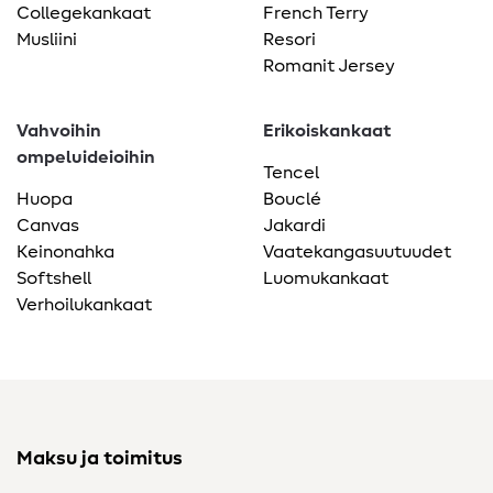
Collegekankaat
French Terry
Musliini
Resori
Romanit Jersey
Vahvoihin
Erikoiskankaat
ompeluideioihin
Tencel
Huopa
Bouclé
Canvas
Jakardi
Keinonahka
Vaatekangasuutuudet
Softshell
Luomukankaat
Verhoilukankaat
Maksu ja toimitus