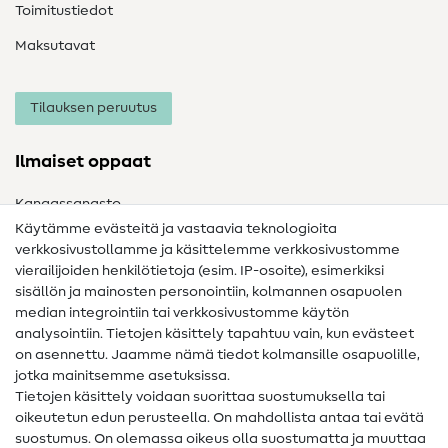
Toimitustiedot
Maksutavat
Tilauksen peruutus
Ilmaiset oppaat
Kangassanasto
Käytämme evästeitä ja vastaavia teknologioita
Ompelusanasto
verkkosivustollamme ja käsittelemme verkkosivustomme
vierailijoiden henkilötietoja (esim. IP-osoite), esimerkiksi
Ompeluohjeet
sisällön ja mainosten personointiin, kolmannen osapuolen
median integrointiin tai verkkosivustomme käytön
Apua ja yhteystiedot
analysointiin. Tietojen käsittely tapahtuu vain, kun evästeet
on asennettu. Jaamme nämä tiedot kolmansille osapuolille,
Yhteystiedot
jotka mainitsemme asetuksissa.
Tietoa omistajanvaihdoksesta
Tietojen käsittely voidaan suorittaa suostumuksella tai
oikeutetun edun perusteella. On mahdollista antaa tai evätä
FAQ
suostumus. On olemassa oikeus olla suostumatta ja muuttaa