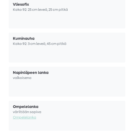
Vliesofix
Koko 92: 25 cm leveä, 25 cm pitkä
Kuminauha
Koko 92: 3 cm leveä, 45 cm pitkä
Napinläpeen lanka
valkoisena
Ompelelanka
väriltään sopiva
Ompelelanka