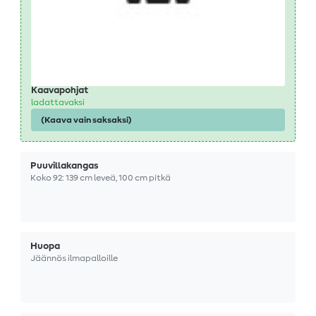
Kaavapohjat
ladattavaksi
(Kaava vain saksaksi)
Puuvillakangas
Koko 92: 139 cm leveä, 100 cm pitkä
Huopa
Jäännös ilmapalloille