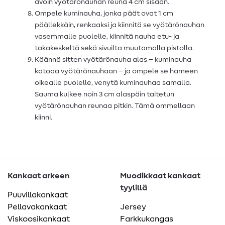
avoin vyötärönauhan reuna 4 cm sisään.
Ompele kuminauha, jonka päät ovat 1 cm
päällekkäin, renkaaksi ja kiinnitä se vyötärönauhan
vasemmalle puolelle, kiinnitä nauha etu- ja
takakeskeltä sekä sivuilta muutamalla pistolla.
Käännä sitten vyötärönauha alas – kuminauha
katoaa vyötärönauhaan – ja ompele se hameen
oikealle puolelle, venytä kuminauhaa samalla.
Sauma kulkee noin 3 cm alaspäin taitetun
vyötärönauhan reunaa pitkin. Tämä ommellaan
kiinni.
Kankaat arkeen
Muodikkaat kankaat
tyylillä
Puuvillakankaat
Pellavakankaat
Jersey
Viskoosikankaat
Farkkukangas