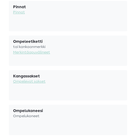
Pinnat
Pinnat
Ompeleetiketti
tai kankaanmerkki
Merkintäapuvälineet
Kangassakset
Ompelevat sakset
Ompelukoneesi
Ompelukoneet