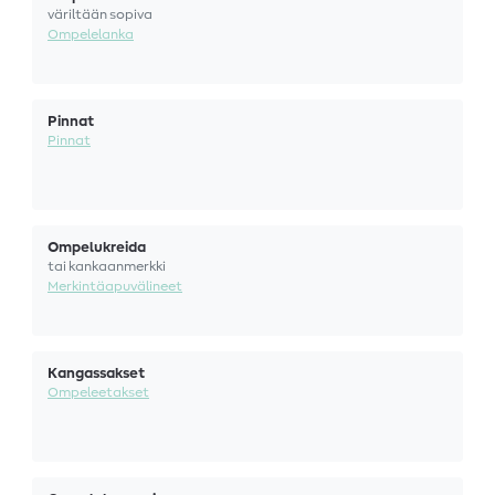
väriltään sopiva
Ompelelanka
Pinnat
Pinnat
Ompelukreida
tai kankaanmerkki
Merkintäapuvälineet
Kangassakset
Ompeleetakset