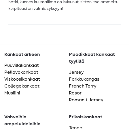
hetki, kunnes kuumaliima on kuivunut, sitten itse ommeltu
kurpitsasi on valmis syksyyn!
Kankaat arkeen
Muodikkaat kankaat
tyylillä
Puuvillakankaat
Pellavakankaat
Jersey
Viskoosikankaat
Farkkukangas
Collegekankaat
French Terry
Musliini
Resori
Romanit Jersey
Vahvoihin
Erikoiskankaat
ompeluideioihin
Tencel