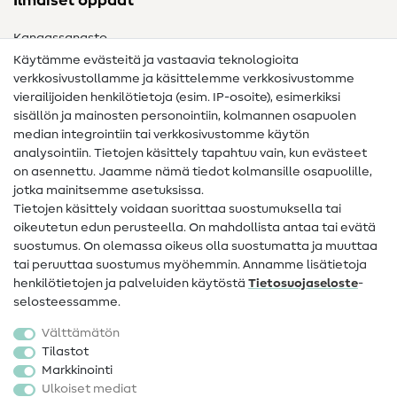
Ilmaiset oppaat
Kangassanasto
Käytämme evästeitä ja vastaavia teknologioita
Ompelusanasto
verkkosivustollamme ja käsittelemme verkkosivustomme
vierailijoiden henkilötietoja (esim. IP-osoite), esimerkiksi
Ompeluohjeet
sisällön ja mainosten personointiin, kolmannen osapuolen
Apua ja yhteystiedot
median integrointiin tai verkkosivustomme käytön
analysointiin. Tietojen käsittely tapahtuu vain, kun evästeet
on asennettu. Jaamme nämä tiedot kolmansille osapuolille,
Yhteystiedot
jotka mainitsemme asetuksissa.
Tietoa omistajanvaihdoksesta
Tietojen käsittely voidaan suorittaa suostumuksella tai
oikeutetun edun perusteella. On mahdollista antaa tai evätä
FAQ
suostumus. On olemassa oikeus olla suostumatta ja muuttaa
tai peruuttaa suostumus myöhemmin. Annamme lisätietoja
Peruutusoikeus
henkilötietojen ja palveluiden käytöstä
Tietosuojaseloste
-
Suosittu
selosteessamme.
Välttämätön
Kankaat
Tilastot
Markkinointi
Ompelutarvikkeet
Ulkoiset mediat