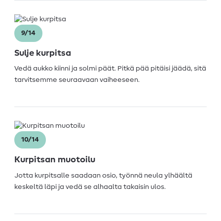
9/14
Sulje kurpitsa
Vedä aukko kiinni ja solmi päät. Pitkä pää pitäisi jäädä, sitä
tarvitsemme seuraavaan vaiheeseen.
10/14
Kurpitsan muotoilu
Jotta kurpitsalle saadaan osio, työnnä neula ylhäältä
keskeltä läpi ja vedä se alhaalta takaisin ulos.