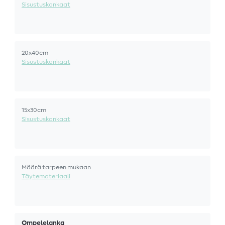
Sisustuskankaat
20x40cm
Sisustuskankaat
15x30cm
Sisustuskankaat
Määrä tarpeen mukaan
Täytemateriaali
Ompelelanka