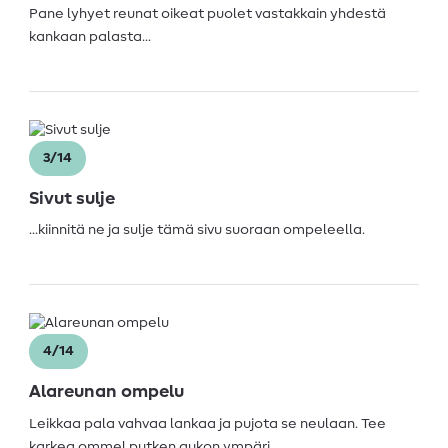
Pane lyhyet reunat oikeat puolet vastakkain yhdestä
kankaan palasta…
3/14
Sivut sulje
...kiinnitä ne ja sulje tämä sivu suoraan ompeleella.
4/14
Alareunan ompelu
Leikkaa pala vahvaa lankaa ja pujota se neulaan. Tee
karkea ommel putken aukon ympäri.