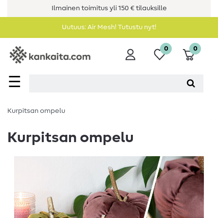
Ilmainen toimitus yli 150 € tilauksille
Uutuus: Air Mesh! Tutustu nyt!
0
0
☰
Kurpitsan ompelu
Kurpitsan ompelu