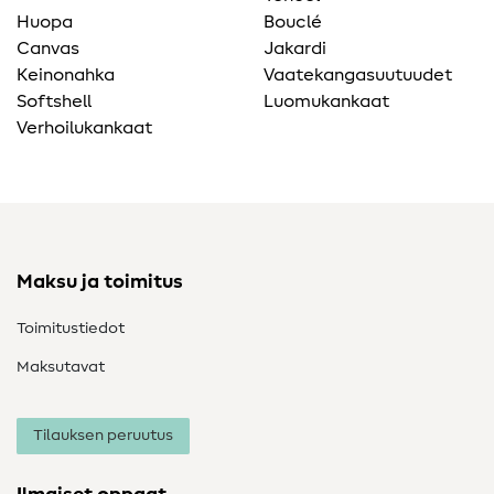
Huopa
Bouclé
Canvas
Jakardi
Keinonahka
Vaatekangasuutuudet
Softshell
Luomukankaat
Verhoilukankaat
Maksu ja toimitus
Toimitustiedot
Maksutavat
Tilauksen peruutus