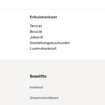
Erikoiskankaat
Tencel
Bouclé
Jakardi
Vaatekangasuutuudet
Luomukankaat
Suosittu
Kankaat
Ompelutarvikkeet