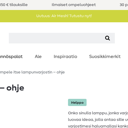
50 € tilauksille
Ilmaiset ompeluohjeet
30 p
Uutuus: Air Mesh! Tutustu nyt!
nnöspalat
Ale
Inspiraatio
Suosikkimerkit
mpele itse lampunvarjostin – ohje
– ohje
Helppo
Onko sinulla lamppu, jonka varj
luovaa ideaa, jolla antaa sille 
varjostimesi haluamallasi kanka