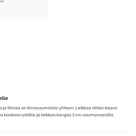
et
lle
ja liimaa se liimasaumoista yhteen. Leikkaa sitten kaava
va kankaan päälle ja leikkaa kangas 3 cm saumanvaralla.