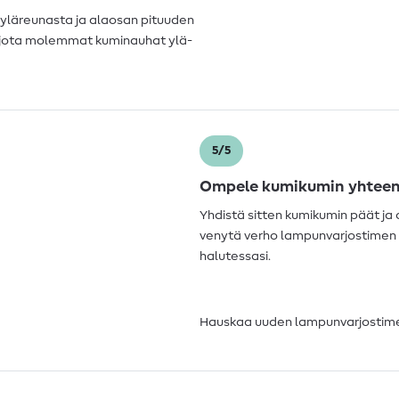
3 yläreunasta ja alaosan pituuden
 pujota molemmat kuminauhat ylä-
5/5
Ompele kumikumin yhtee
Yhdistä sitten kumikumin päät j
venytä verho lampunvarjostimen p
halutessasi.
Hauskaa uuden lampunvarjostime