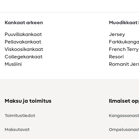
Kankaat arkeen
Muodikkaat k
Puuvillakankaat
Jersey
Pellavakankaat
Farkkukang
Viskoosikankaat
French Terry
Collegekankaat
Resori
Musliini
Romanit Jer
Maksu ja toimitus
Ilmaiset o
Toimitustiedot
Kangassanas
Maksutavat
Ompelusanas