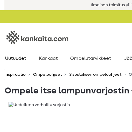
Ilmainen toimitus yli 1
Uutuudet
Kankaat
Ompelutarvikkeet
Jää
Inspiraatio
Ompeluohjeet
Sisustuksen ompeluohjeet
O
Ompele itse lampunvarjostin 