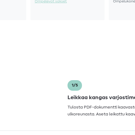
Ompelevat sakset
Ompelukone
1/5
Leikkaa kangas varjostime
Tulosta PDF-dokumentti kaavasta 
ulkoreunasta. Aseta leikattu kaa