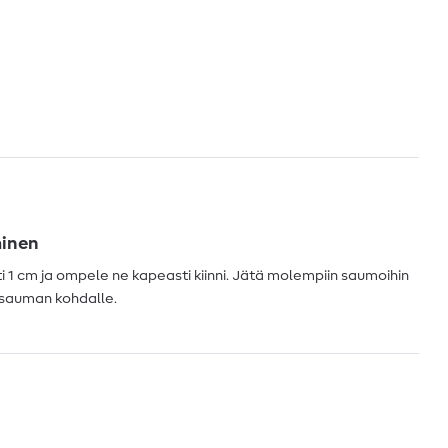
minen
ti 1 cm ja ompele ne kapeasti kiinni. Jätä molempiin saumoihin
 sauman kohdalle.