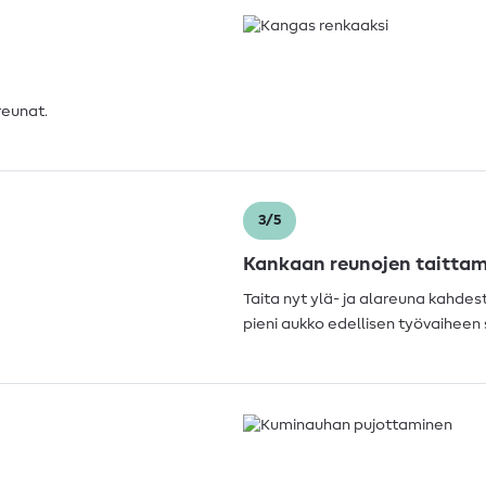
reunat.
3/5
Kankaan reunojen taitta
Taita nyt ylä- ja alareuna kahdes
pieni aukko edellisen työvaiheen