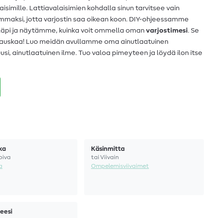
aisimille. Lattiavalaisimien kohdalla sinun tarvitsee vain
maksi, jotta varjostin saa oikean koon. DIY-ohjeessamme
 läpi ja näytämme, kuinka voit ommella oman
varjostimesi
. Se
n hauskaa! Luo meidän avullamme oma ainutlaatuinen
usi, ainutlaatuinen ilme. Tuo valoa pimeyteen ja löydä ilon itse
ka
Käsinmitta
piva
tai Viivain
a
Ompelemisviivaimet
eesi