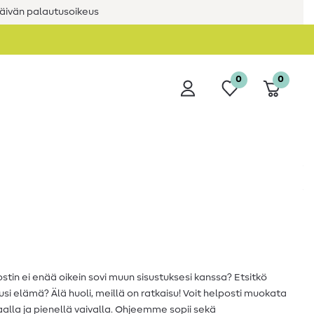
äivän palautusoikeus
0
0
ostin ei enää oikein sovi muun sisustuksesi kanssa? Etsitkö
uusi elämä? Älä huoli, meillä on ratkaisu! Voit helposti muokata
alla ja pienellä vaivalla. Ohjeemme sopii sekä