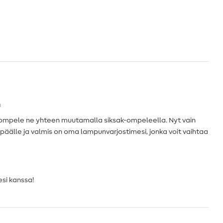
n
a ompele ne yhteen muutamalla siksak-ompeleella. Nyt vain
äälle ja valmis on oma lampunvarjostimesi, jonka voit vaihtaa
si kanssa!