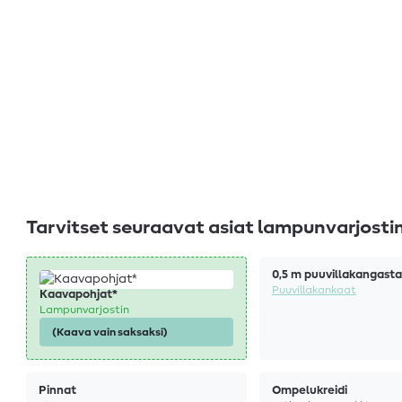
Tarvitset seuraavat asiat lampunvarjost
0,5 m puuvillakangasta
Puuvillakankaat
Kaavapohjat*
Lampunvarjostin
(Kaava vain saksaksi)
Pinnat
Ompelukreidi