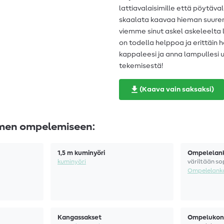
lattiavalaisimille että pöytäval
skaalata kaavaa hieman suurem
viemme sinut askel askeleelta
on todella helppoa ja erittäi
kappaleesi ja anna lampullesi u
tekemisestä!
(Kaava vain saksaksi)
imen ompelemiseen:
1,5 m kuminyöri
Ompelelan
kuminyöri
väriltään so
Ompelelank
Kangassakset
Ompelukon