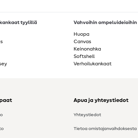
ankaat tyylillä
Vahvoihin ompeluideioihin
Huopa
as
Canvas
Keinonahka
Softshell
sey
Verhoilukankaat
ppaat
Apua ja yhteystiedot
to
Yhteystiedot
to
Tietoa omistajanvaihdoksesta