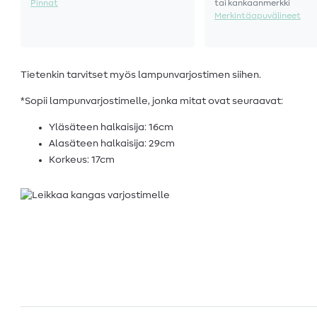
Pinnat
tai kankaanmerkki
Merkintäapuvälineet
Tietenkin tarvitset myös lampunvarjostimen siihen.
*Sopii lampunvarjostimelle, jonka mitat ovat seuraavat:
Yläsäteen halkaisija: 16cm
Alasäteen halkaisija: 29cm
Korkeus: 17cm