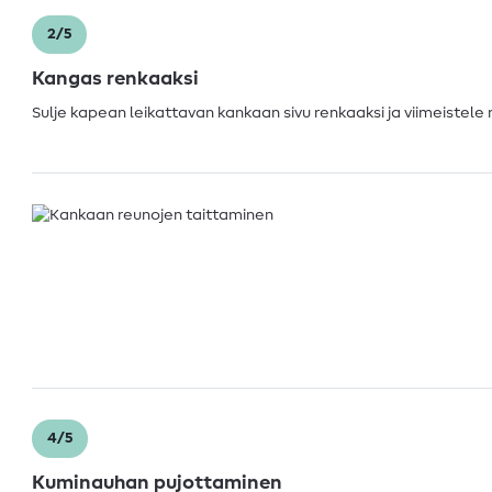
2/5
Kangas renkaaksi
Sulje kapean leikattavan kankaan sivu renkaaksi ja viimeistele 
4/5
Kuminauhan pujottaminen