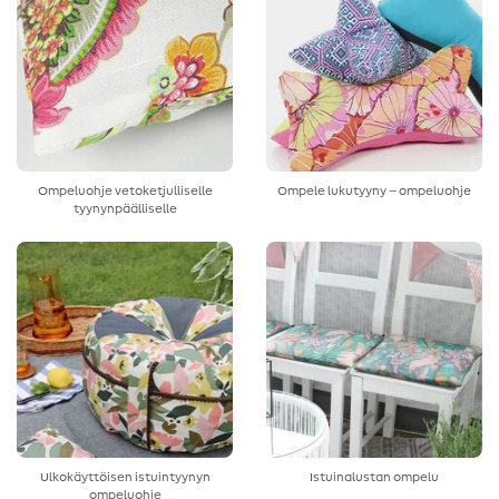
Ompeluohje vetoketjulliselle
Ompele lukutyyny – ompeluohje
tyynynpäälliselle
Ulkokäyttöisen istuintyynyn
Istuinalustan ompelu
ompeluohje