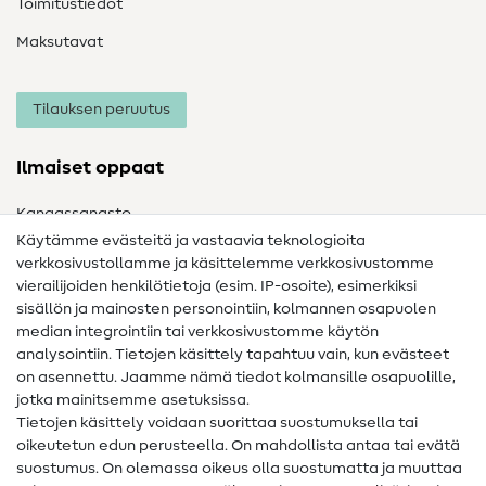
Toimitustiedot
Maksutavat
Tilauksen peruutus
Ilmaiset oppaat
Kangassanasto
Käytämme evästeitä ja vastaavia teknologioita
Ompelusanasto
verkkosivustollamme ja käsittelemme verkkosivustomme
vierailijoiden henkilötietoja (esim. IP-osoite), esimerkiksi
Ompeluohjeet
sisällön ja mainosten personointiin, kolmannen osapuolen
median integrointiin tai verkkosivustomme käytön
Apua ja yhteystiedot
analysointiin. Tietojen käsittely tapahtuu vain, kun evästeet
on asennettu. Jaamme nämä tiedot kolmansille osapuolille,
Yhteystiedot
jotka mainitsemme asetuksissa.
Tietoa omistajanvaihdoksesta
Tietojen käsittely voidaan suorittaa suostumuksella tai
oikeutetun edun perusteella. On mahdollista antaa tai evätä
FAQ
suostumus. On olemassa oikeus olla suostumatta ja muuttaa