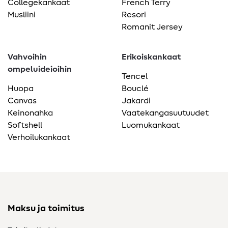
Collegekankaat
French Terry
Musliini
Resori
Romanit Jersey
Vahvoihin
Erikoiskankaat
ompeluideioihin
Tencel
Huopa
Bouclé
Canvas
Jakardi
Keinonahka
Vaatekangasuutuudet
Softshell
Luomukankaat
Verhoilukankaat
Maksu ja toimitus