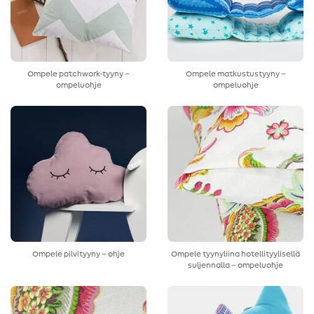
Ompele patchwork-tyyny –
Ompele matkustustyyny –
ompeluohje
ompeluohje
Ompele pilvityyny – ohje
Ompele tyynyliina hotellityylisellä
suljennalla – ompeluohje