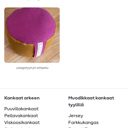
Joogatyynyn ompelu
Kankaat arkeen
Muodikkaat kankaat
tyylillä
Puuvillakankaat
Pellavakankaat
Jersey
Viskoosikankaat
Farkkukangas