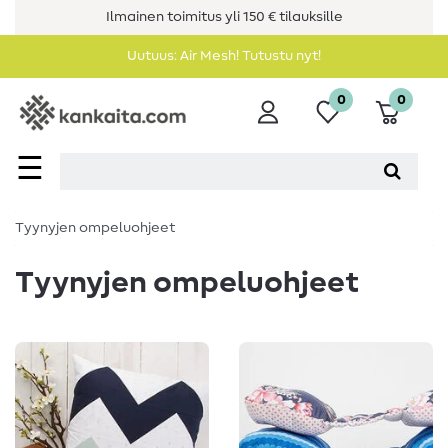
Ilmainen toimitus yli 150 € tilauksille
Uutuus: Air Mesh! Tutustu nyt!
0
0
☰
Tyynyjen ompeluohjeet
Tyynyjen ompeluohjeet