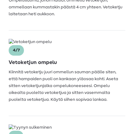
Ompelusauma, johon haluat ommella vetoketjun,
ommellaan kummastakin päästä 4 cm yhteen. Vetoketju
laitetaan heti aukkoon.
4/7
Vetoketjun ompelu
Kiinnitä vetoketju juuri ommellun sauman päälle siten,
että hampaiden puoli on kankaan yläosaa kohti. Aseta
sitten vetoketjunjalka ompelukoneeseesi. Ompelu
oikealta puolelta vetoketjua ja sitten vasemmalta
puolelta vetoketjua. Käytä siihen sopivaa lankaa.