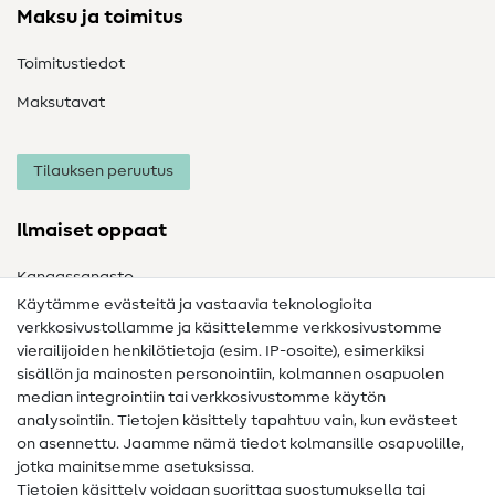
Maksu ja toimitus
Toimitustiedot
Maksutavat
Tilauksen peruutus
Ilmaiset oppaat
Kangassanasto
Käytämme evästeitä ja vastaavia teknologioita
Ompelusanasto
verkkosivustollamme ja käsittelemme verkkosivustomme
vierailijoiden henkilötietoja (esim. IP-osoite), esimerkiksi
Ompeluohjeet
sisällön ja mainosten personointiin, kolmannen osapuolen
median integrointiin tai verkkosivustomme käytön
Apua ja yhteystiedot
analysointiin. Tietojen käsittely tapahtuu vain, kun evästeet
on asennettu. Jaamme nämä tiedot kolmansille osapuolille,
Yhteystiedot
jotka mainitsemme asetuksissa.
Tietoa omistajanvaihdoksesta
Tietojen käsittely voidaan suorittaa suostumuksella tai