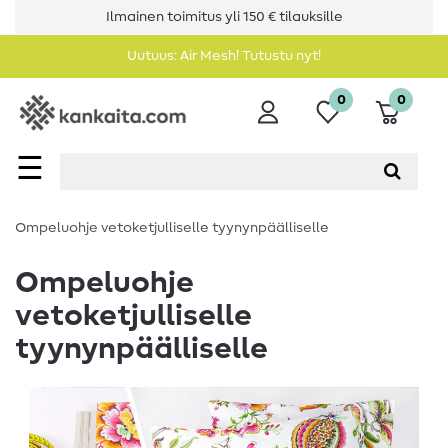
Ilmainen toimitus yli 150 € tilauksille
Uutuus: Air Mesh! Tutustu nyt!
0
0
☰
Ompeluohje vetoketjulliselle tyynynpäälliselle
Ompeluohje
vetoketjulliselle
tyynynpäälliselle