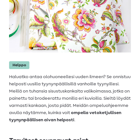
Helppo
Haluatko antaa olohuoneellesi uuden ilmeen? Se onnistuu
helposti uusilla tyynynpäällisillä vanhoille tyynyillesi.
Meillä on tuhansia sisustuskankaita valikoimassa, jotka on
painettu tai brodeerattu monilla eri kuvioilla. Sieltä löydät
varmasti kankaan, josta pidät. Meidän ompeluohjeemme
avulla näytämme, kuinka voit
ompella vetoketjullisen
tyynynpäällisen aivan helposti
.