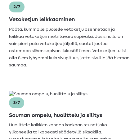
2/7
Vetoketjun leikkaaminen
Päätä, kummalle puolelle vetoketju asennetaan ja
leikkaa vetoketjun metritavara sopivaksi. Jos sinulla on
vain pieni pala vetoketjua jäljellä, saatat joutua
ostamaan siihen sopivan liukusäätimen. Vetoketjun tulisi
olla 8 cm lyhyempi kuin sivupituus, jotta sivuille jää hieman
saumaa.
3/7
Sauman ompelu, huolittelu ja silitys
Huolittele kaikkien kahden kankaan reunat joko
ylikoneella tai kapeasti säädetyllä siksakilla.