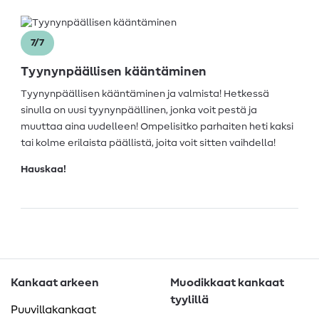
7/7
Tyynynpäällisen kääntäminen
Tyynynpäällisen kääntäminen ja valmista! Hetkessä
sinulla on uusi tyynynpäällinen, jonka voit pestä ja
muuttaa aina uudelleen! Ompelisitko parhaiten heti kaksi
tai kolme erilaista päällistä, joita voit sitten vaihdella!
Hauskaa!
Kankaat arkeen
Muodikkaat kankaat
tyylillä
Puuvillakankaat