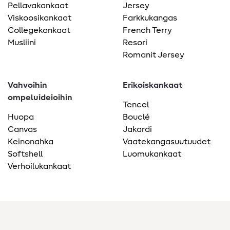
Pellavakankaat
Jersey
Viskoosikankaat
Farkkukangas
Collegekankaat
French Terry
Musliini
Resori
Romanit Jersey
Vahvoihin
Erikoiskankaat
ompeluideioihin
Tencel
Huopa
Bouclé
Canvas
Jakardi
Keinonahka
Vaatekangasuutuudet
Softshell
Luomukankaat
Verhoilukankaat