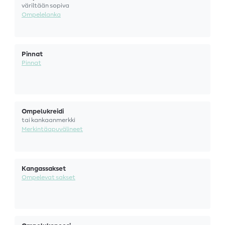
väriltään sopiva
Ompelelanka
Pinnat
Pinnat
Ompelukreidi
tai kankaanmerkki
Merkintäapuvälineet
Kangassakset
Ompelevat sakset