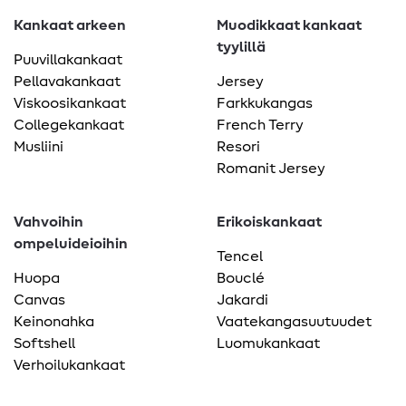
Kankaat arkeen
Muodikkaat kankaat
tyylillä
Puuvillakankaat
Pellavakankaat
Jersey
Viskoosikankaat
Farkkukangas
Collegekankaat
French Terry
Musliini
Resori
Romanit Jersey
Vahvoihin
Erikoiskankaat
ompeluideioihin
Tencel
Huopa
Bouclé
Canvas
Jakardi
Keinonahka
Vaatekangasuutuudet
Softshell
Luomukankaat
Verhoilukankaat