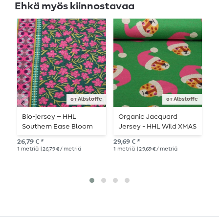
Ehkä myös kiinnostavaa
от Albstoffe
от Albstoffe
Bio-jersey – HHL
Organic Jacquard
L
Southern Ease Bloom
Jersey - HHL Wild XMAS
Y
Drift, vihreä
2025 Wild Santa Vihreä
26,79 € *
29,69 € *
14,
1
metriä
| 26,79 € / metriä
1
metriä
| 29,69 € / metriä
1
me