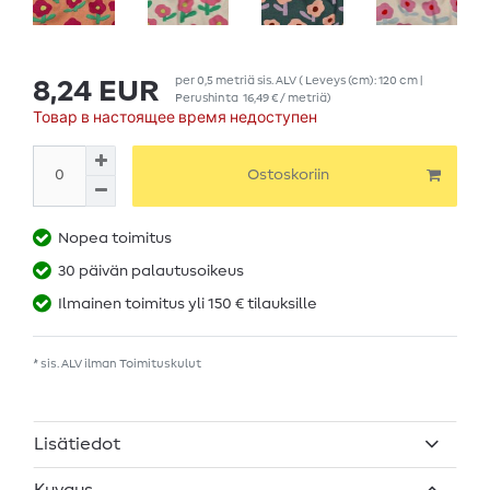
per
0,5
metriä
sis. ALV
( Leveys (cm): 120 cm |
8,24 EUR
Perushinta
16,49 € / metriä
)
Товар в настоящее время недоступен
Ostoskoriin
Nopea toimitus
30 päivän palautusoikeus
Ilmainen toimitus yli 150 € tilauksille
* sis. ALV ilman
Toimituskulut
Lisätiedot