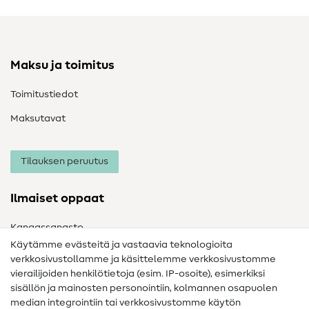
Maksu ja toimitus
Toimitustiedot
Maksutavat
Tilauksen peruutus
Ilmaiset oppaat
Kangassanasto
Käytämme evästeitä ja vastaavia teknologioita
Ompelusanasto
verkkosivustollamme ja käsittelemme verkkosivustomme
vierailijoiden henkilötietoja (esim. IP-osoite), esimerkiksi
Ompeluohjeet
sisällön ja mainosten personointiin, kolmannen osapuolen
median integrointiin tai verkkosivustomme käytön
Apua ja yhteystiedot