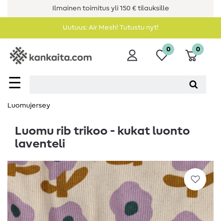
Ilmainen toimitus yli 150 € tilauksille
Uutuus: Air Mesh! Tutustu nyt!
0
0
☰
Luomujersey
Luomu rib trikoo - kukat luonto
laventeli