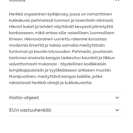
Kuvaus
Herkkä orgaaninen kylkijersey, jossa on romanttinen
kukkakuvio pehmeissä luonnon ja laventelin väreissä.
Hienot kukat ja lehdet näyttävät kevyesti piirretyiltä
kankaaseen, mikä antaa sille naisellisen, luonnollisen
ilmeen. Hienovarainen uurrettu rakenne korostaa
modernia ilmettä ja takaa samalla miellyttävän
tuntuman ja kauniin istuvuuden. Pehmeän, joustavan
laatunsa ansiosta kangas laskeutuu kauniisti ja liikkuu
vaivattomasti mukanasi - täydellinen kodikkaisiin
lempikappaleisiin ja tyylikkääseen arkiseen muotiin.
Monipuolinen, miellyttävä kangas kaikille, jotka
rakastavat herkkiä värejä ja kukkakuvioita.
Hoito-ohjeet
EU:n vastuuhenkilö