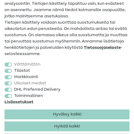
analysointiin. Tietojen käsittely tapahtuu vain, kun evästeet
on asennettu. Jaamme nämä tiedot kolmansille osapuolille,
Yhteystiedot
jotka mainitsemme asetuksissa.
Tietoa omistajanvaihdoksesta
Tietojen käsittely voidaan suorittaa suostumuksella tai
oikeutetun edun perusteella. On mahdollista antaa tai evätä
FAQ
suostumus. On olemassa oikeus olla suostumatta ja muuttaa
tai peruuttaa suostumus myöhemmin. Annamme lisätietoja
Peruutusoikeus
henkilötietojen ja palveluiden käytöstä
Tietosuojaseloste
-
Suosittu
selosteessamme.
Välttämätön
Kankaat
Tilastot
Markkinointi
Ompelutarvikkeet
Ulkoiset mediat
Ale
DHL Preferred Delivery
Toiminnallinen
Lisäasetukset
Hyväksy kaikki
Hylkää kaikki
Yhteystiedot
Tietosuoja
Käyttöehdot
Peruutusoikeus