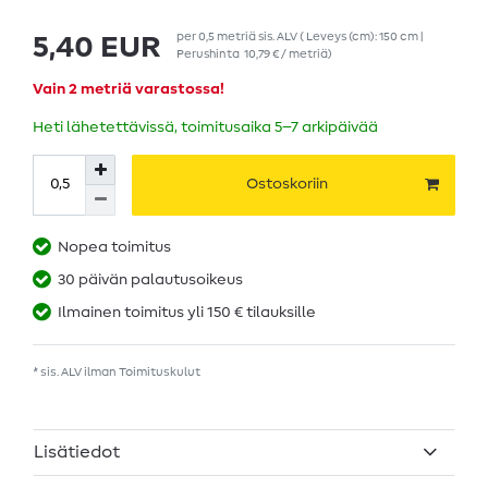
per
0,5
metriä
sis. ALV
( Leveys (cm): 150 cm |
5,40 EUR
Perushinta
10,79 € / metriä
)
Vain 2 metriä varastossa!
Heti lähetettävissä, toimitusaika 5–7 arkipäivää
Ostoskoriin
Nopea toimitus
30 päivän palautusoikeus
Ilmainen toimitus yli 150 € tilauksille
* sis. ALV ilman
Toimituskulut
Lisätiedot