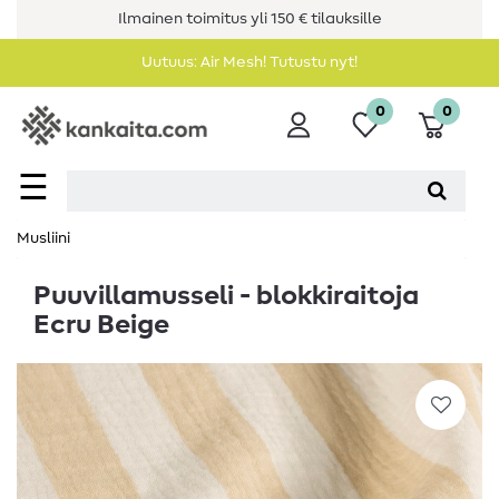
Ilmainen toimitus yli 150 € tilauksille
Uutuus: Air Mesh! Tutustu nyt!
0
0
☰
Musliini
Puuvillamusseli - blokkiraitoja
Ecru Beige