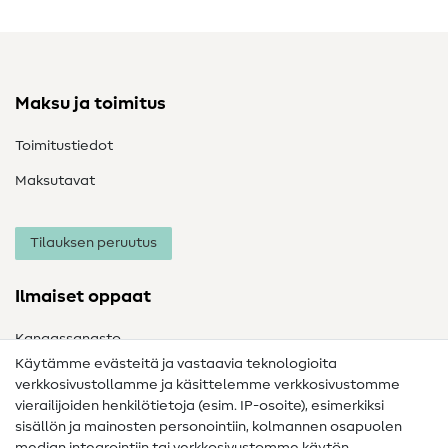
Maksu ja toimitus
Toimitustiedot
Maksutavat
Tilauksen peruutus
Ilmaiset oppaat
Kangassanasto
Käytämme evästeitä ja vastaavia teknologioita
Ompelusanasto
verkkosivustollamme ja käsittelemme verkkosivustomme
vierailijoiden henkilötietoja (esim. IP-osoite), esimerkiksi
Ompeluohjeet
sisällön ja mainosten personointiin, kolmannen osapuolen