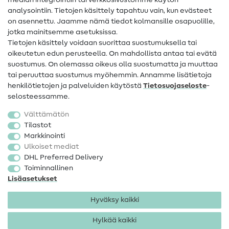
median integrointiin tai verkkosivustomme käytön
Apua ja yhteystiedot
analysointiin. Tietojen käsittely tapahtuu vain, kun evästeet
on asennettu. Jaamme nämä tiedot kolmansille osapuolille,
Yhteystiedot
jotka mainitsemme asetuksissa.
Tietoa omistajanvaihdoksesta
Tietojen käsittely voidaan suorittaa suostumuksella tai
oikeutetun edun perusteella. On mahdollista antaa tai evätä
FAQ
suostumus. On olemassa oikeus olla suostumatta ja muuttaa
tai peruuttaa suostumus myöhemmin. Annamme lisätietoja
Peruutusoikeus
henkilötietojen ja palveluiden käytöstä
Tietosuojaseloste
-
Suosittu
selosteessamme.
Välttämätön
Kankaat
Tilastot
Markkinointi
Ompelutarvikkeet
Ulkoiset mediat
Ale
DHL Preferred Delivery
Toiminnallinen
Lisäasetukset
Hyväksy kaikki
Hylkää kaikki
Yhteystiedot
Tietosuoja
Käyttöehdot