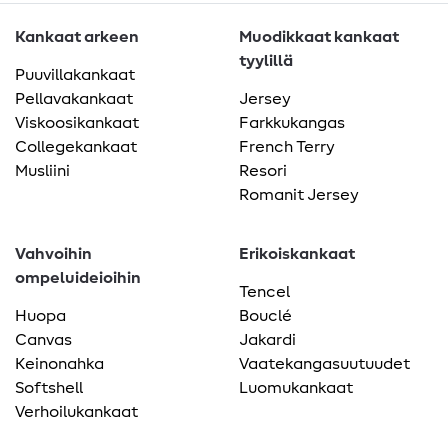
Kankaat arkeen
Muodikkaat kankaat
tyylillä
Puuvillakankaat
Pellavakankaat
Jersey
Viskoosikankaat
Farkkukangas
Collegekankaat
French Terry
Musliini
Resori
Romanit Jersey
Vahvoihin
Erikoiskankaat
ompeluideioihin
Tencel
Huopa
Bouclé
Canvas
Jakardi
Keinonahka
Vaatekangasuutuudet
Softshell
Luomukankaat
Verhoilukankaat