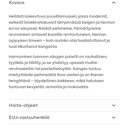
Kuvaus
Hellästi laskeutuva puuvillamusseli, jossa modernit,
selkeät blokkiraitakuviot lämpimässä beigen ja hennon
ecrun sävyissä. Raidat pehmeine, hämärtyneine
reunoineen antavat kuosille rentoutuneen, hieman
ryppyisen ilmeen – kuin aurinko olisi haalistuttanut ja
tuuli liikuttanut kangasta.
Harmoninen luonnon sävyjen paletti on rauhallinen,
tyylikäs ja hillitty, ja se yhdistyy upeasti muihin
neutraaleihin tai pastellisävyihin. Kangas tuntuu
miellyttävän pehmeältä ihoa vasten ja on ihanan
hengittävä – täydellinen kaikkeen, mikä halutaan
tuntuvan kevyeltä, rennolta ja mukavalta.
Hoito-ohjeet
EU:n vastuuhenkilö