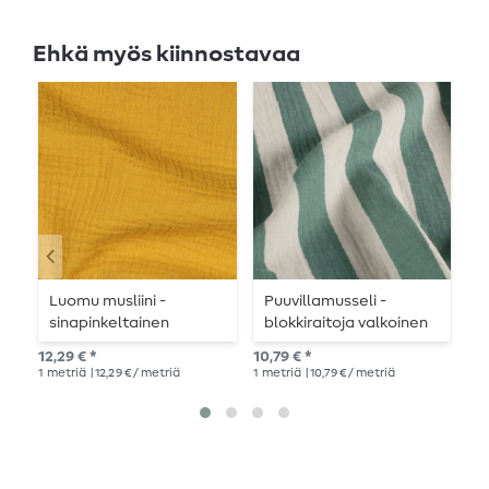
Ehkä myös kiinnostavaa
Luomu musliini -
Puuvillamusseli -
M
sinapinkeltainen
blokkiraitoja valkoinen
v
petrol
12,29 € *
10,79 € *
12,
1
metriä
| 12,29 € / metriä
1
metriä
| 10,79 € / metriä
1
me