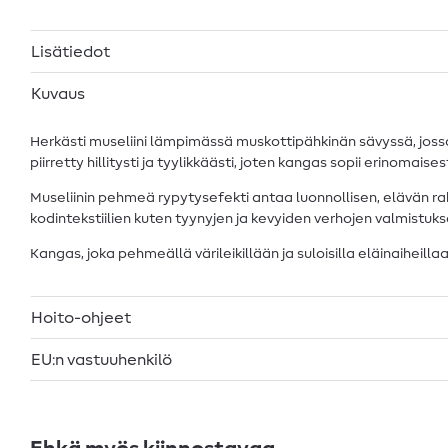
Lisätiedot
Kuvaus
Herkästi museliini lämpimässä muskottipähkinän sävyssä, jossa pie
piirretty hillitysti ja tyylikkäästi, joten kangas sopii erinomaisest
Museliinin pehmeä rypytysefekti antaa luonnollisen, elävän raken
kodintekstiilien kuten tyynyjen ja kevyiden verhojen valmistuk
Kangas, joka pehmeällä värileikillään ja suloisilla eläinaiheillaa
Hoito-ohjeet
EU:n vastuuhenkilö