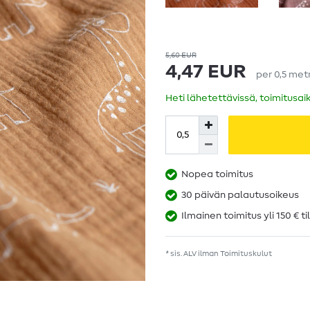
5,60 EUR
4,47 EUR
per
0,5
met
Heti lähetettävissä, toimitusai
Nopea toimitus
30 päivän palautusoikeus
Ilmainen toimitus yli 150 € ti
* sis. ALV ilman
Toimituskulut