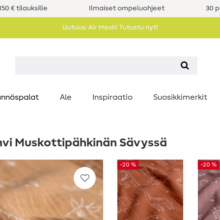
50 € tilauksille
Ilmaiset ompeluohjeet
30 p
Uutuus: Air Mesh! Tutustu nyt!
nnöspalat
Ale
Inspiraatio
Suosikkimerkit
rahvi Muskottipähkinän Sävyssä
-20 %
-20 %