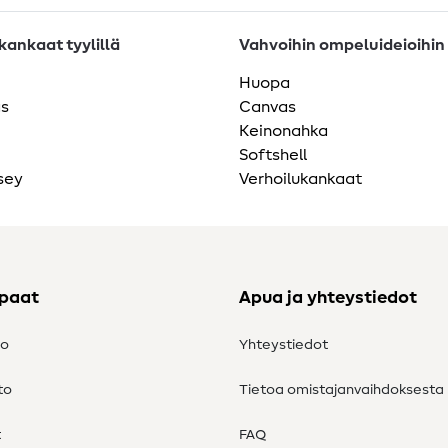
ankaat tyylillä
Vahvoihin ompeluideioihin
Huopa
as
Canvas
Keinonahka
Softshell
sey
Verhoilukankaat
ppaat
Apua ja yhteystiedot
to
Yhteystiedot
to
Tietoa omistajanvaihdoksesta
t
FAQ