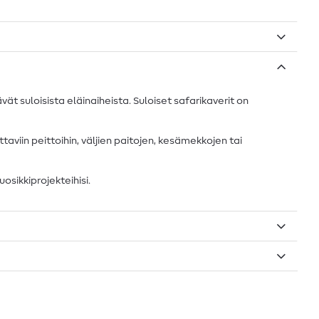
vät suloisista eläinaiheista. Suloiset safarikaverit on
taviin peittoihin, väljien paitojen, kesämekkojen tai
uosikkiprojekteihisi.