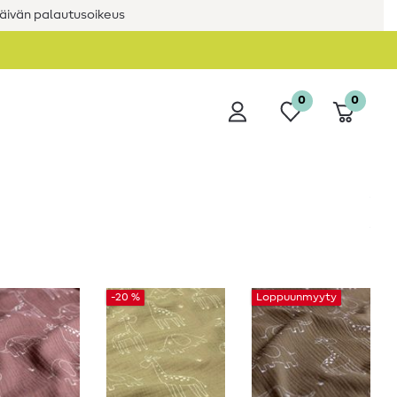
äivän palautusoikeus
0
0
-20 %
Loppuunmyyty