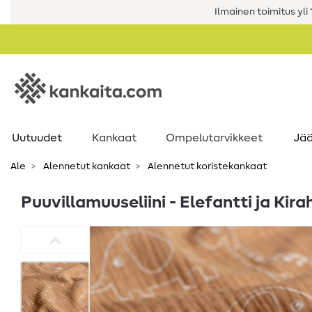
Ilmainen toimitus yli 1
Uutuudet
Kankaat
Ompelutarvikkeet
Jää
Ale
Alennetut kankaat
Alennetut koristekankaat
Puuvillamuuseliini - Elefantti ja Ki