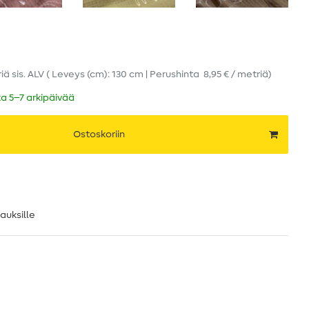
riä
sis. ALV
( Leveys (cm): 130 cm | Perushinta
8,95 € / metriä
)
ka 5–7 arkipäivää
Ostoskoriin
lauksille