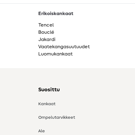
Erikoiskankaat
Tencel
Bouclé
Jakardi
Vaatekangasuutuudet
Luomukankaat
Suosittu
Kankaat
Ompelutarvikkeet
Ale