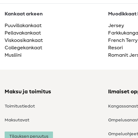
Kankaat arkeen
Muodikkaat k
Puuvillakankaat
Jersey
Pellavakankaat
Farkkukang
Viskoosikankaat
French Terry
Collegekankaat
Resori
Musliini
Romanit Jer
Maksu ja toimitus
Ilmaiset o
Toimitustiedot
Kangassanas
Maksutavat
Ompelusanas
Ompeluohjee
Tilauksen peruutus