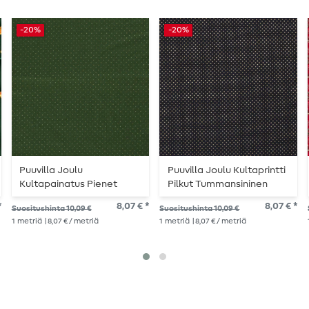
-20%
-20%
Puuvilla Joulu
Puuvilla Joulu Kultaprintti
Kultapainatus Pienet
Pilkut Tummansininen
Pilkut Vihreällä
*
8,07 € *
8,07 € *
Suositushinta 10,09 €
Suositushinta 10,09 €
1
metriä
| 8,07 € / metriä
1
metriä
| 8,07 € / metriä