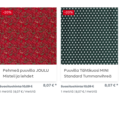
-20%
-20%
-
Pehmeä puuvilla JOULU
Puuvilla Tähtikuosi MINI
P
Misteli ja lehdet
Standard Tummanvihreä
P
punaisella
8,07 € *
8,07 € *
Suositushinta 10,09 €
Suositushinta 10,09 €
Suo
1
metriä
| 8,07 € / metriä
1
metriä
| 8,07 € / metriä
1
me