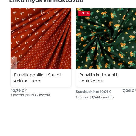
Ehkä myös kiinnostavaa
-30%
Puuvillapopliini - Suuret
Puuvilla kultaprintti
Ankkurit Terra
Joulukellot
tummanvihreällä
10,79 € *
7,06 € 
Suositushinta 10,09 €
1
metriä
| 10,79 € / metriä
1
metriä
| 7,06 € / metriä