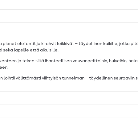
net elefantit ja kirahvit leikkivät – täydellinen kaikille, jotka pitä
i sekä lapsille että aikuisille.
teen ja tekee siitä ihanteellisen vauvanpeittoihin, huiveihin, halat
seen.
n loihtii välittömästi viihtyisän tunnelman – täydellinen seuraaviin s