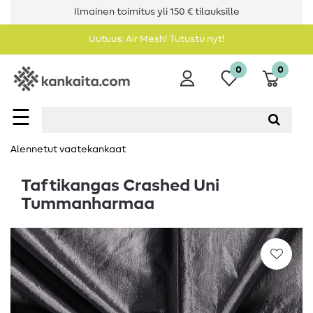
Ilmainen toimitus yli 150 € tilauksille
Uutuus: Air Mesh! Tutustu nyt!
0
0
☰
Alennetut vaatekankaat
Taftikangas Crashed Uni
Tummanharmaa