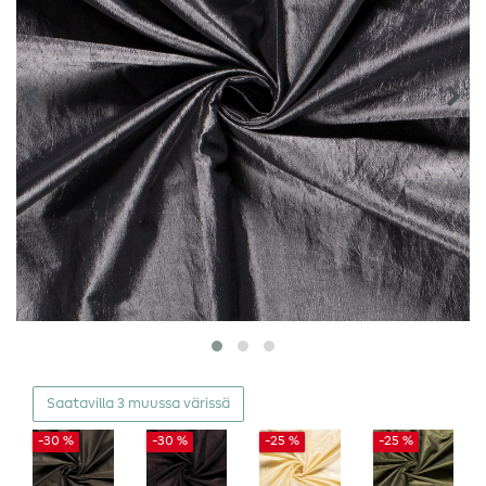
Saatavilla 3 muussa värissä
-30 %
-30 %
-25 %
-25 %