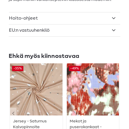
Hoito-ohjeet
EU:n vastuuhenkilö
Ehkä myös kiinnostavaa
-35%
-49%
-
Jersey - Saturnus
Mekot ja
P
Kalvopinnoite
puserokankaat -
-