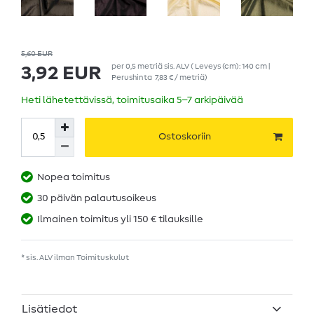
5,60 EUR
per
0,5
metriä
sis. ALV
( Leveys (cm): 140 cm |
3,92 EUR
Perushinta
7,83 € / metriä
)
Heti lähetettävissä, toimitusaika 5–7 arkipäivää
Ostoskoriin
Nopea toimitus
30 päivän palautusoikeus
Ilmainen toimitus yli 150 € tilauksille
* sis. ALV ilman
Toimituskulut
Lisätiedot