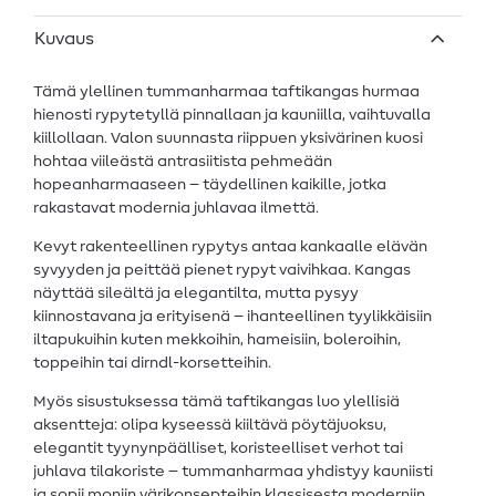
Kuvaus
Tämä ylellinen tummanharmaa taftikangas hurmaa
hienosti rypytetyllä pinnallaan ja kauniilla, vaihtuvalla
kiillollaan. Valon suunnasta riippuen yksivärinen kuosi
hohtaa viileästä antrasiitista pehmeään
hopeanharmaaseen – täydellinen kaikille, jotka
rakastavat modernia juhlavaa ilmettä.
Kevyt rakenteellinen rypytys antaa kankaalle elävän
syvyyden ja peittää pienet rypyt vaivihkaa. Kangas
näyttää sileältä ja elegantilta, mutta pysyy
kiinnostavana ja erityisenä – ihanteellinen tyylikkäisiin
iltapukuihin kuten mekkoihin, hameisiin, boleroihin,
toppeihin tai dirndl-korsetteihin.
Myös sisustuksessa tämä taftikangas luo ylellisiä
aksentteja: olipa kyseessä kiiltävä pöytäjuoksu,
elegantit tyynynpäälliset, koristeelliset verhot tai
juhlava tilakoriste – tummanharmaa yhdistyy kauniisti
ja sopii moniin värikonsepteihin klassisesta moderniin.