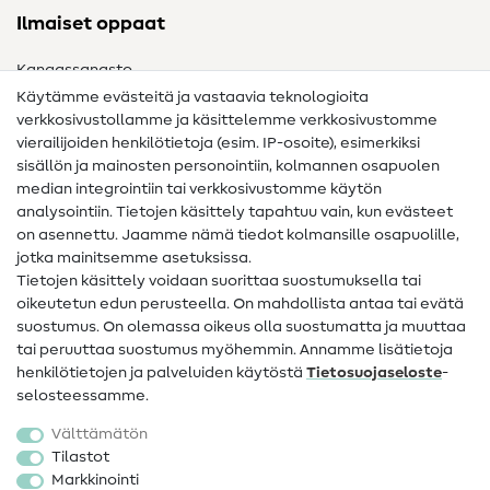
Ilmaiset oppaat
Kangassanasto
Käytämme evästeitä ja vastaavia teknologioita
Ompelusanasto
verkkosivustollamme ja käsittelemme verkkosivustomme
vierailijoiden henkilötietoja (esim. IP-osoite), esimerkiksi
Ompeluohjeet
sisällön ja mainosten personointiin, kolmannen osapuolen
median integrointiin tai verkkosivustomme käytön
Apua ja yhteystiedot
analysointiin. Tietojen käsittely tapahtuu vain, kun evästeet
on asennettu. Jaamme nämä tiedot kolmansille osapuolille,
Yhteystiedot
jotka mainitsemme asetuksissa.
Tietoa omistajanvaihdoksesta
Tietojen käsittely voidaan suorittaa suostumuksella tai
oikeutetun edun perusteella. On mahdollista antaa tai evätä
FAQ
suostumus. On olemassa oikeus olla suostumatta ja muuttaa
tai peruuttaa suostumus myöhemmin. Annamme lisätietoja
Peruutusoikeus
henkilötietojen ja palveluiden käytöstä
Tietosuojaseloste
-
Suosittu
selosteessamme.
Välttämätön
Kankaat
Tilastot
Markkinointi
Ompelutarvikkeet