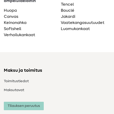
ompeluideioihin
Tencel
Huopa
Bouclé
Canvas
Jakardi
Keinonahka
Vaatekangasuutuudet
Softshell
Luomukankaat
Verhoilukankaat
Maksu ja toimitus
Toimitustiedot
Maksutavat
Tilauksen peruutus