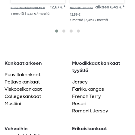
Pölyhopea Lanka-
Maalaus Ruskea
12,67 € *
alkaen 6,42 € *
Suositushinta 19,49 €
Suositushinta
Suo
värjätty
1
metriä
| 12,67 € / metriä
1
me
12,59 €
1
metriä
| 6,42 € / metriä
Kankaat arkeen
Muodikkaat kankaat
tyylillä
Puuvillakankaat
Pellavakankaat
Jersey
Viskoosikankaat
Farkkukangas
Collegekankaat
French Terry
Musliini
Resori
Romanit Jersey
Vahvoihin
Erikoiskankaat