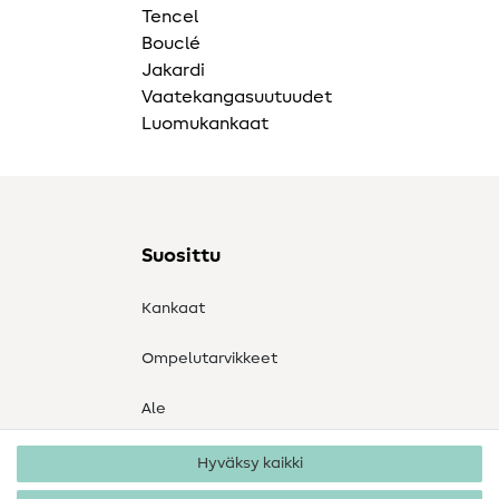
Tencel
Bouclé
Jakardi
Vaatekangasuutuudet
Luomukankaat
Suosittu
Kankaat
Ompelutarvikkeet
Ale
Hyväksy kaikki