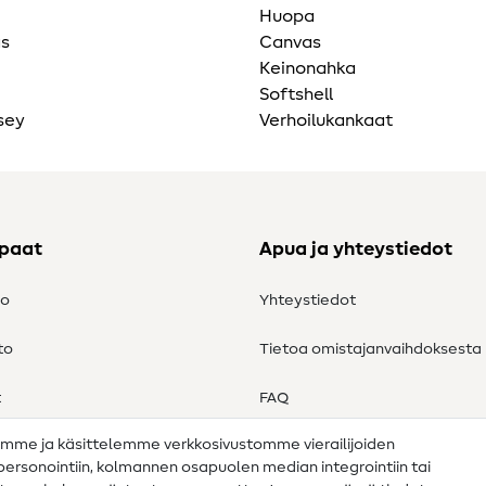
Huopa
as
Canvas
Keinonahka
Softshell
sey
Verhoilukankaat
ppaat
Apua ja yhteystiedot
to
Yhteystiedot
to
Tietoa omistajanvaihdoksesta
t
FAQ
amme ja käsittelemme verkkosivustomme vierailijoiden
Peruutusoikeus
n personointiin, kolmannen osapuolen median integrointiin tai