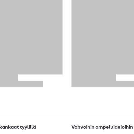
ankaat tyylillä
Vahvoihin ompeluideioihin