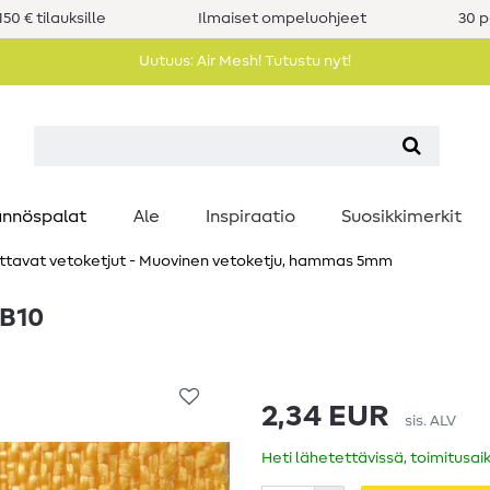
50 € tilauksille
Ilmaiset ompeluohjeet
30 p
Uutuus: Air Mesh! Tutustu nyt!
nnöspalat
Ale
Inspiraatio
Suosikkimerkit
ttavat vetoketjut - Muovinen vetoketju, hammas 5mm
 B10
2,34 EUR
sis. ALV
Heti lähetettävissä, toimitusai