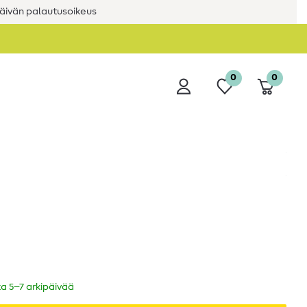
äivän palautusoikeus
0
0
ka 5–7 arkipäivää