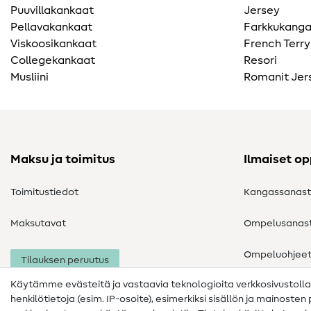
Puuvillakankaat
Jersey
Pellavakankaat
Farkkukang
Viskoosikankaat
French Terry
Collegekankaat
Resori
Musliini
Romanit Jer
Maksu ja toimitus
Ilmaiset o
Toimitustiedot
Kangassanas
Maksutavat
Ompelusanas
Ompeluohjee
Tilauksen peruutus
Käytämme evästeitä ja vastaavia teknologioita verkkosivustoll
henkilötietoja (esim. IP-osoite), esimerkiksi sisällön ja mainoste