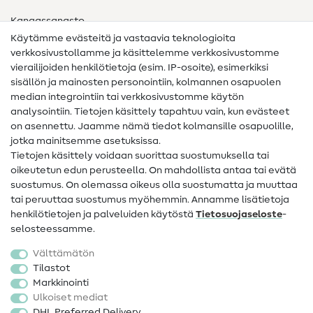
Kangassanasto
Käytämme evästeitä ja vastaavia teknologioita
Ompelusanasto
verkkosivustollamme ja käsittelemme verkkosivustomme
vierailijoiden henkilötietoja (esim. IP-osoite), esimerkiksi
Ompeluohjeet
sisällön ja mainosten personointiin, kolmannen osapuolen
median integrointiin tai verkkosivustomme käytön
Apua ja yhteystiedot
analysointiin. Tietojen käsittely tapahtuu vain, kun evästeet
on asennettu. Jaamme nämä tiedot kolmansille osapuolille,
Yhteystiedot
jotka mainitsemme asetuksissa.
Tietoa omistajanvaihdoksesta
Tietojen käsittely voidaan suorittaa suostumuksella tai
oikeutetun edun perusteella. On mahdollista antaa tai evätä
FAQ
suostumus. On olemassa oikeus olla suostumatta ja muuttaa
tai peruuttaa suostumus myöhemmin. Annamme lisätietoja
Peruutusoikeus
henkilötietojen ja palveluiden käytöstä
Tietosuojaseloste
-
Suosittu
selosteessamme.
Välttämätön
Kankaat
Tilastot
Markkinointi
Ompelutarvikkeet
Ulkoiset mediat
Ale
DHL Preferred Delivery