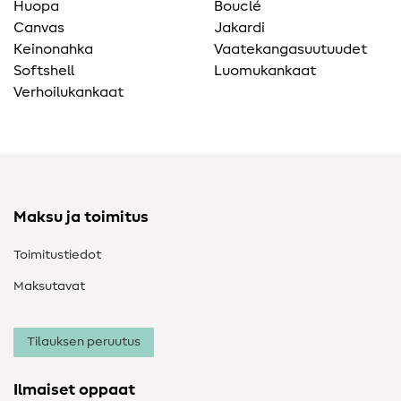
Huopa
Bouclé
Canvas
Jakardi
Keinonahka
Vaatekangasuutuudet
Softshell
Luomukankaat
Verhoilukankaat
Maksu ja toimitus
Toimitustiedot
Maksutavat
Tilauksen peruutus
Ilmaiset oppaat