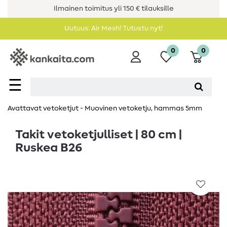
Ilmainen toimitus yli 150 € tilauksille
Uutuus: Air Mesh! Tutustu nyt!
0
0
☰
Avattavat vetoketjut - Muovinen vetoketju, hammas 5mm
Takit vetoketjulliset | 80 cm |
Ruskea B26