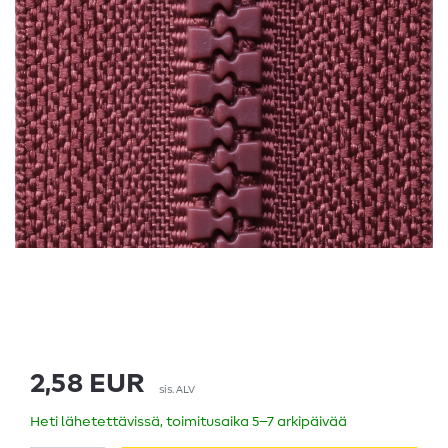
2,58 EUR
sis. ALV
Heti lähetettävissä, toimitusaika 5–7 arkipäivää