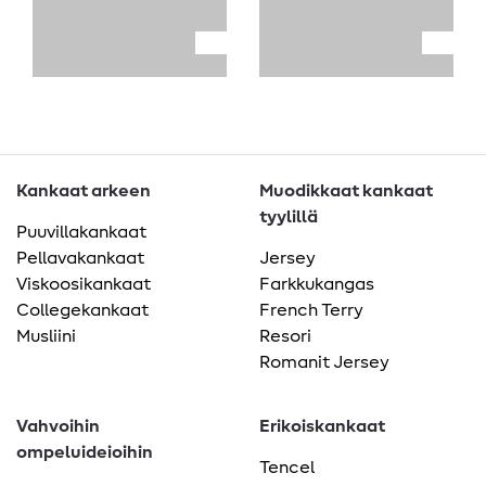
Kankaat arkeen
Muodikkaat kankaat
tyylillä
Puuvillakankaat
Pellavakankaat
Jersey
Viskoosikankaat
Farkkukangas
Collegekankaat
French Terry
Musliini
Resori
Romanit Jersey
Vahvoihin
Erikoiskankaat
ompeluideioihin
Tencel